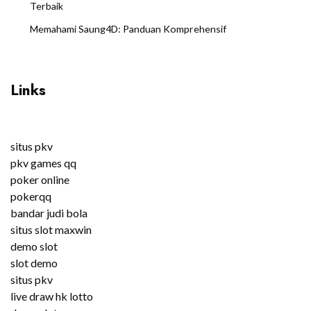
Terbaik
Memahami Saung4D: Panduan Komprehensif
Links
situs pkv
pkv games qq
poker online
pokerqq
bandar judi bola
situs slot maxwin
demo slot
slot demo
situs pkv
live draw hk lotto