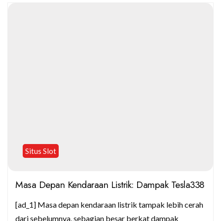
Situs Slot
Masa Depan Kendaraan Listrik: Dampak Tesla338
[ad_1] Masa depan kendaraan listrik tampak lebih cerah
dari sebelumnya, sebagian besar berkat dampak