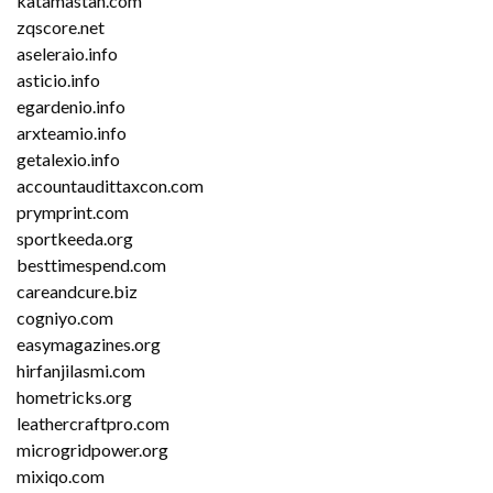
katamastah.com
zqscore.net
aseleraio.info
asticio.info
egardenio.info
arxteamio.info
getalexio.info
accountaudittaxcon.com
prymprint.com
sportkeeda.org
besttimespend.com
careandcure.biz
cogniyo.com
easymagazines.org
hirfanjilasmi.com
hometricks.org
leathercraftpro.com
microgridpower.org
mixiqo.com