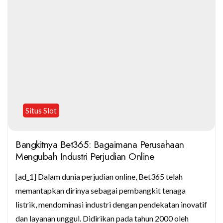
Situs Slot
Bangkitnya Bet365: Bagaimana Perusahaan
Mengubah Industri Perjudian Online
[ad_1] Dalam dunia perjudian online, Bet365 telah
memantapkan dirinya sebagai pembangkit tenaga
listrik, mendominasi industri dengan pendekatan inovatif
dan layanan unggul. Didirikan pada tahun 2000 oleh