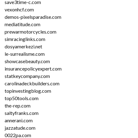
save3time-c.com
vexonhcf.com
demos-pixelsparadise.com
mediatitude.com
prewarmotorcycles.com
simracinglinks.com
dosyamerkezi.net
le-surrealisme.com
showcasebeauty.com
insurancepolicyexpert.com
statkeycompany.com
carolinadeckbuilders.com
topinvestingblog.com
top50tools.com
the-rep.com
saltyfranks.com
annerani.com
jazzatude.com
0022pa.com