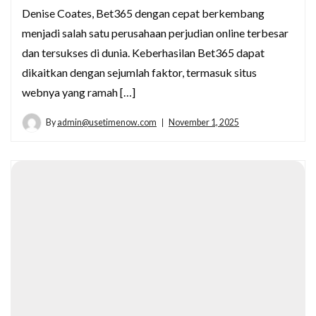
Denise Coates, Bet365 dengan cepat berkembang
menjadi salah satu perusahaan perjudian online terbesar
dan tersukses di dunia. Keberhasilan Bet365 dapat
dikaitkan dengan sejumlah faktor, termasuk situs
webnya yang ramah […]
By
admin@usetimenow.com
November 1, 2025