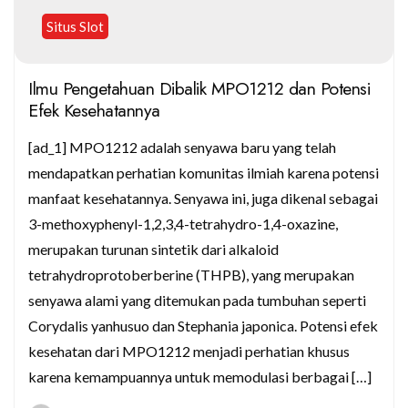
Situs Slot
Ilmu Pengetahuan Dibalik MPO1212 dan Potensi
Efek Kesehatannya
[ad_1] MPO1212 adalah senyawa baru yang telah
mendapatkan perhatian komunitas ilmiah karena potensi
manfaat kesehatannya. Senyawa ini, juga dikenal sebagai
3-methoxyphenyl-1,2,3,4-tetrahydro-1,4-oxazine,
merupakan turunan sintetik dari alkaloid
tetrahydroprotoberberine (THPB), yang merupakan
senyawa alami yang ditemukan pada tumbuhan seperti
Corydalis yanhusuo dan Stephania japonica. Potensi efek
kesehatan dari MPO1212 menjadi perhatian khusus
karena kemampuannya untuk memodulasi berbagai […]