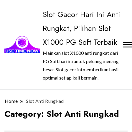
Slot Gacor Hari Ini Anti
Rungkat, Pilihan Slot
X1000 PG Soft Terbaik
Mainkan slot X1000 anti rungkat dari
PG Soft hari ini untuk peluang menang
besar. Slot gacor ini memberikan hasil
optimal setiap kali bermain.
Home
Slot Anti Rungkad
Category:
Slot Anti Rungkad