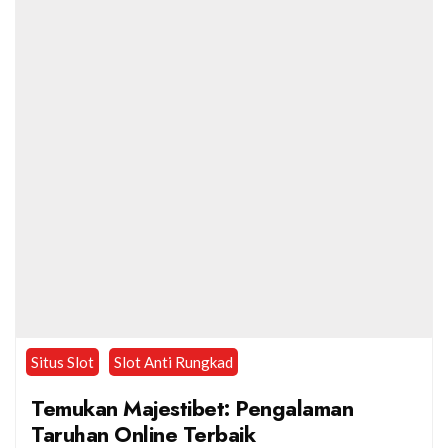
Situs Slot
Slot Anti Rungkad
Temukan Majestibet: Pengalaman
Taruhan Online Terbaik