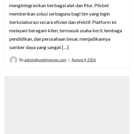
mengintegrasikan berbagai alat dan fitur, Plisbet
memberikan solusi serbaguna bagi tim yang ingin
berkolaborasi secara efisien dan efektif. Platform ini
melayani beragam klien, termasuk usaha kecil, lembaga
pendidikan, dan perusahaan besar, menjadikannya
sumber daya yang sangat […]
By
admin@usetimenow.com
August 4, 2026