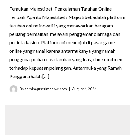
Temukan Majestibet: Pengalaman Taruhan Online
Terbaik Apa itu Majestibet? Majestibet adalah platform
taruhan online inovatif yang menawarkan beragam
peluang permainan, melayani penggemar olahraga dan
pecinta kasino. Platform ini menonjol di pasar game
online yang ramai karena antarmukanya yang ramah
pengguna, pilihan opsi taruhan yang luas, dan komitmen
terhadap kepuasan pelanggan. Antarmuka yang Ramah
Pengguna Salah […]
By
admin@usetimenow.com
August 6, 2026