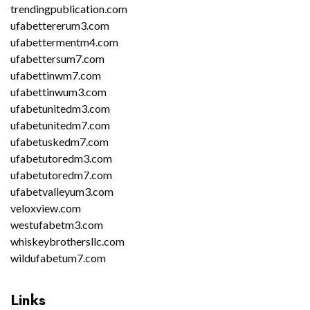
trendingpublication.com
ufabettererum3.com
ufabettermentm4.com
ufabettersum7.com
ufabettinwm7.com
ufabettinwum3.com
ufabetunitedm3.com
ufabetunitedm7.com
ufabetuskedm7.com
ufabetutoredm3.com
ufabetutoredm7.com
ufabetvalleyum3.com
veloxview.com
westufabetm3.com
whiskeybrothersllc.com
wildufabetum7.com
Links