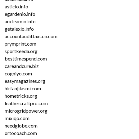
asticio.info
egardenio.info
arxteamio.info
getalexio.info
accountaudittaxcon.com
prymprint.com
sportkeeda.org
besttimespend.com
careandcure.biz
cogniyo.com
easymagazines.org
hirfanjilasmi.com
hometricks.org
leathercraftpro.com
microgridpower.org
mixiqo.com
needglobe.com
ortocoach.com