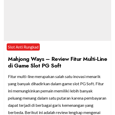
Slot Anti Rungkad
Mahjong Ways – Review Fitur Multi-Line
di Game Slot PG Soft
Fitur multi-line merupakan salah satu inovasi menarik
yang banyak dihadirkan dalam game slot PG Soft. Fitur
ini memungkinkan pemain memiliki lebih banyak
peluang menang dalam satu putaran karena pembayaran
dapat terjadi di berbagai garis kemenangan yang
berbeda. Berikut ini adalah review lengkap mengenai