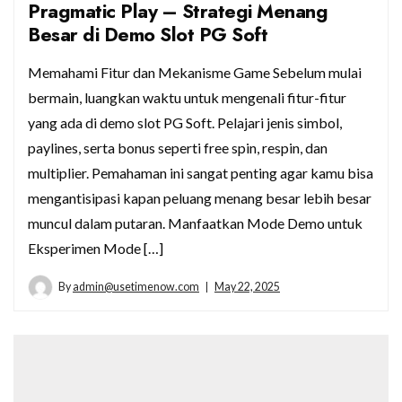
Pragmatic Play – Strategi Menang
Besar di Demo Slot PG Soft
Memahami Fitur dan Mekanisme Game Sebelum mulai
bermain, luangkan waktu untuk mengenali fitur-fitur
yang ada di demo slot PG Soft. Pelajari jenis simbol,
paylines, serta bonus seperti free spin, respin, dan
multiplier. Pemahaman ini sangat penting agar kamu bisa
mengantisipasi kapan peluang menang besar lebih besar
muncul dalam putaran. Manfaatkan Mode Demo untuk
Eksperimen Mode […]
By
admin@usetimenow.com
May 22, 2025