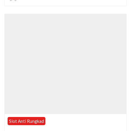
Slot Anti Rungkad