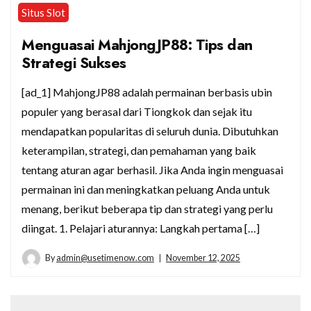
Situs Slot
Menguasai MahjongJP88: Tips dan
Strategi Sukses
[ad_1] MahjongJP88 adalah permainan berbasis ubin
populer yang berasal dari Tiongkok dan sejak itu
mendapatkan popularitas di seluruh dunia. Dibutuhkan
keterampilan, strategi, dan pemahaman yang baik
tentang aturan agar berhasil. Jika Anda ingin menguasai
permainan ini dan meningkatkan peluang Anda untuk
menang, berikut beberapa tip dan strategi yang perlu
diingat. 1. Pelajari aturannya: Langkah pertama […]
By
admin@usetimenow.com
November 12, 2025