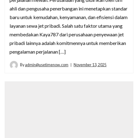
ahli dan pengusaha penerbangan ini menetapkan standar
baru untuk kemudahan, kenyamanan, dan efisiensi dalam
layanan sewa jet pribadi. Salah satu faktor utama yang
membedakan Kaya787 dari perusahaan penyewaan jet
pribadi lainnya adalah komitmennya untuk memberikan
pengalaman perjalanan […]
By
admin@usetimenow.com
November 13, 2025