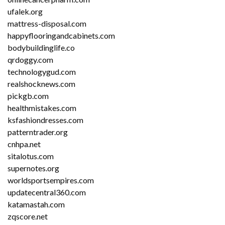
ufalek.org
mattress-disposal.com
happyflooringandcabinets.com
bodybuildinglife.co
qrdoggy.com
technologygud.com
realshocknews.com
pickgb.com
healthmistakes.com
ksfashiondresses.com
patterntrader.org
cnhpa.net
sitalotus.com
supernotes.org
worldsportsempires.com
updatecentral360.com
katamastah.com
zqscore.net