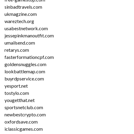
sinbadtravels.com
ukmagzine.com
wareztech.org
usabestnetwork.com
jessepinkmanoutfit.com
umailsend.com
retarys.com
fasterformationcpf.com
goldensnuggles.com
lookbattlemap.com
buyrdpservice.com
yesport.net
tostylo.com
yougetthat.net
sportsnetclub.com
newbestcrypto.com
oxfordsave.com
iclassicgames.com