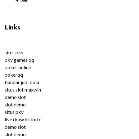
Links
situs pkv
pkv games qq
poker online
pokerqq
bandar judi bola
situs slot maxwin
demo slot
slot demo
situs pkv
live draw hk lotto
demo slot
slot demo