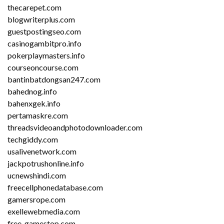
thecarepet.com
blogwriterplus.com
guestpostingseo.com
casinogambitpro.info
pokerplaymasters.info
courseoncourse.com
bantinbatdongsan247.com
bahednog.info
bahenxgek.info
pertamaskre.com
threadsvideoandphotodownloader.com
techgiddy.com
usalivenetwork.com
jackpotrushonline.info
ucnewshindi.com
freecellphonedatabase.com
gamersrope.com
exellewebmedia.com
free-gamestop.com