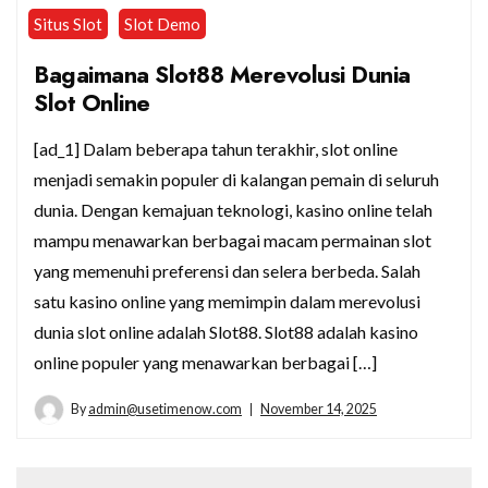
Situs Slot
Slot Demo
Bagaimana Slot88 Merevolusi Dunia
Slot Online
[ad_1] Dalam beberapa tahun terakhir, slot online
menjadi semakin populer di kalangan pemain di seluruh
dunia. Dengan kemajuan teknologi, kasino online telah
mampu menawarkan berbagai macam permainan slot
yang memenuhi preferensi dan selera berbeda. Salah
satu kasino online yang memimpin dalam merevolusi
dunia slot online adalah Slot88. Slot88 adalah kasino
online populer yang menawarkan berbagai […]
By
admin@usetimenow.com
November 14, 2025