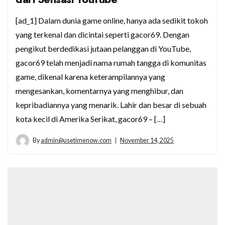
[ad_1] Dalam dunia game online, hanya ada sedikit tokoh
yang terkenal dan dicintai seperti gacor69. Dengan
pengikut berdedikasi jutaan pelanggan di YouTube,
gacor69 telah menjadi nama rumah tangga di komunitas
game, dikenal karena keterampilannya yang
mengesankan, komentarnya yang menghibur, dan
kepribadiannya yang menarik. Lahir dan besar di sebuah
kota kecil di Amerika Serikat, gacor69 – […]
By
admin@usetimenow.com
November 14, 2025