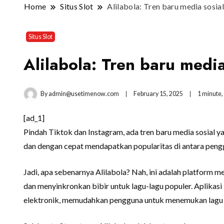
Home
Situs Slot
Alilabola: Tren baru media sosi
Situs Slot
Alilabola: Tren baru medi
By
admin@usetimenow.com
February 15, 2025
1 minute,
[ad_1]
Pindah Tiktok dan Instagram, ada tren baru media sosial ya
dan dengan cepat mendapatkan popularitas di antara penggu
Jadi, apa sebenarnya Alilabola? Nah, ini adalah platform
dan menyinkronkan bibir untuk lagu-lagu populer. Aplikasi
elektronik, memudahkan pengguna untuk menemukan lagu 