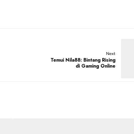
Next
Temui Nila88: Bintang Rising
di Gaming Online