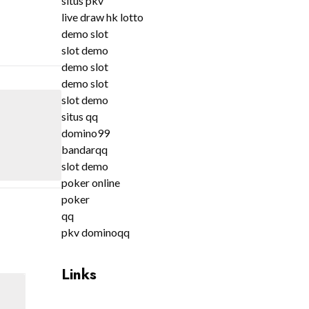
situs pkv
live draw hk lotto
demo slot
slot demo
demo slot
demo slot
slot demo
situs qq
domino99
bandarqq
slot demo
poker online
poker
qq
pkv dominoqq
Links