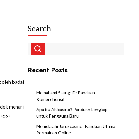
Search
Recent Posts
t oleh badai
Memahami Saung4D: Panduan
Komprehensif
ndek menari
Apa itu Ahlcasino? Panduan Lengkap
ingga
untuk Pengguna Baru
Menjelajahi Juruscasino: Panduan Utama
Permainan Online