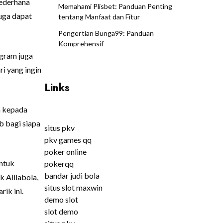
sederhana
Memahami Plisbet: Panduan Penting
uga dapat
tentang Manfaat dan Fitur
Pengertian Bunga99: Panduan
Komprehensif
agram juga
i yang ingin
Links
a kepada
b bagi siapa
situs pkv
pkv games qq
poker online
untuk
pokerqq
bandar judi bola
 Alilabola,
situs slot maxwin
ik ini.
demo slot
slot demo