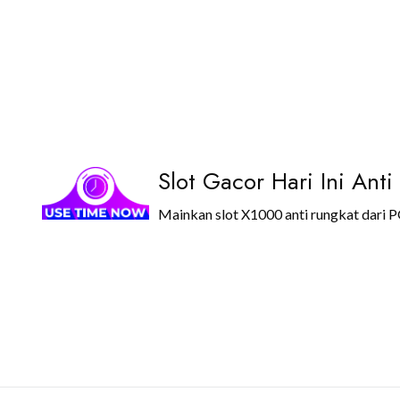
Slot Gacor Hari Ini Anti
Mainkan slot X1000 anti rungkat dari PG