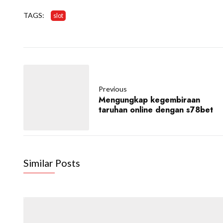
TAGS:
slot
Previous
Mengungkap kegembiraan
taruhan online dengan s78bet
Similar Posts