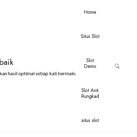
Home
Situs Slot
baik
Slot
Demo
an hasil optimal setiap kali bermain.
Slot Anti
Rungkad
situs slot