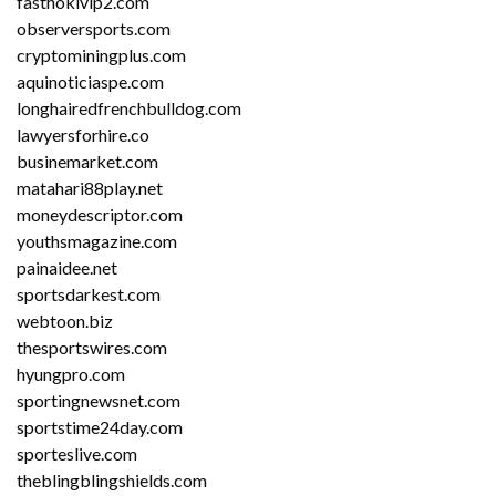
fasthokivip2.com
observersports.com
cryptominingplus.com
aquinoticiaspe.com
longhairedfrenchbulldog.com
lawyersforhire.co
businemarket.com
matahari88play.net
moneydescriptor.com
youthsmagazine.com
painaidee.net
sportsdarkest.com
webtoon.biz
thesportswires.com
hyungpro.com
sportingnewsnet.com
sportstime24day.com
sporteslive.com
theblingblingshields.com