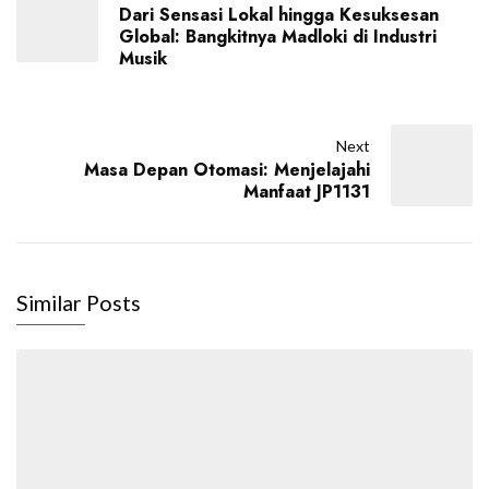
Dari Sensasi Lokal hingga Kesuksesan
Global: Bangkitnya Madloki di Industri
Musik
Next
Masa Depan Otomasi: Menjelajahi
Manfaat JP1131
Similar Posts