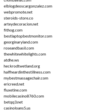
elblogdeoscargonzalez.com
webpromote.net
steroids-store.co
arteydecoracion.net
fithog.com
bestlaptopbestmonitor.com
georginaryland.com
roseandbasil.com
thewhitewhitelights.com
atdhe.ws
heckrodtwetland.org
halfheardinthestillness.com
mybestmassagechair.com
ericreed.net
fluxetine.com
mobilecasino8760.com
betqq3.net
casinoloans5.us