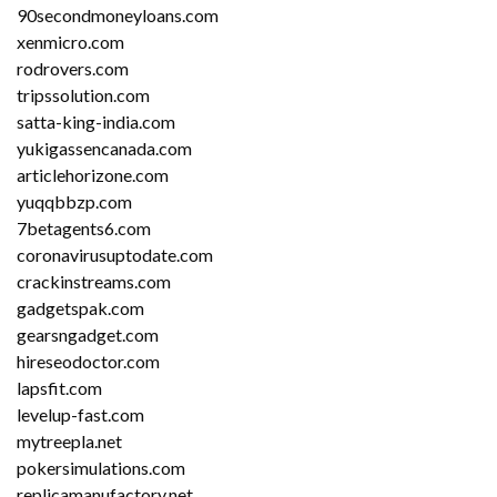
90secondmoneyloans.com
xenmicro.com
rodrovers.com
tripssolution.com
satta-king-india.com
yukigassencanada.com
articlehorizone.com
yuqqbbzp.com
7betagents6.com
coronavirusuptodate.com
crackinstreams.com
gadgetspak.com
gearsngadget.com
hireseodoctor.com
lapsfit.com
levelup-fast.com
mytreepla.net
pokersimulations.com
replicamanufactory.net