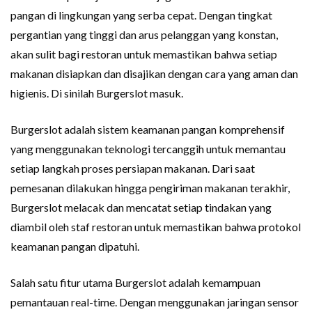
pangan di lingkungan yang serba cepat. Dengan tingkat
pergantian yang tinggi dan arus pelanggan yang konstan,
akan sulit bagi restoran untuk memastikan bahwa setiap
makanan disiapkan dan disajikan dengan cara yang aman dan
higienis. Di sinilah Burgerslot masuk.
Burgerslot adalah sistem keamanan pangan komprehensif
yang menggunakan teknologi tercanggih untuk memantau
setiap langkah proses persiapan makanan. Dari saat
pemesanan dilakukan hingga pengiriman makanan terakhir,
Burgerslot melacak dan mencatat setiap tindakan yang
diambil oleh staf restoran untuk memastikan bahwa protokol
keamanan pangan dipatuhi.
Salah satu fitur utama Burgerslot adalah kemampuan
pemantauan real-time. Dengan menggunakan jaringan sensor