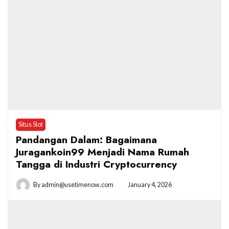
Situs Slot
Pandangan Dalam: Bagaimana
Juragankoin99 Menjadi Nama Rumah
Tangga di Industri Cryptocurrency
By
admin@usetimenow.com
January 4, 2026