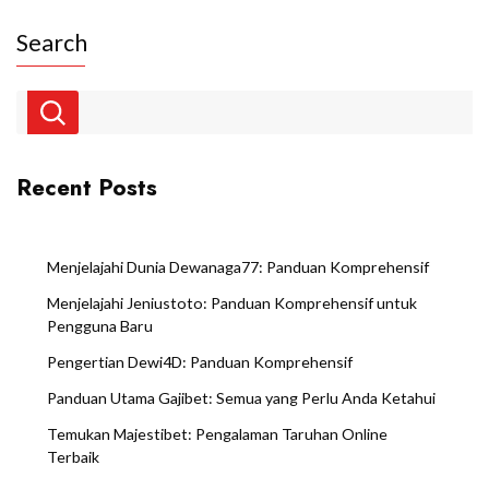
Search
Recent Posts
Menjelajahi Dunia Dewanaga77: Panduan Komprehensif
Menjelajahi Jeniustoto: Panduan Komprehensif untuk
Pengguna Baru
Pengertian Dewi4D: Panduan Komprehensif
Panduan Utama Gajibet: Semua yang Perlu Anda Ketahui
Temukan Majestibet: Pengalaman Taruhan Online
Terbaik