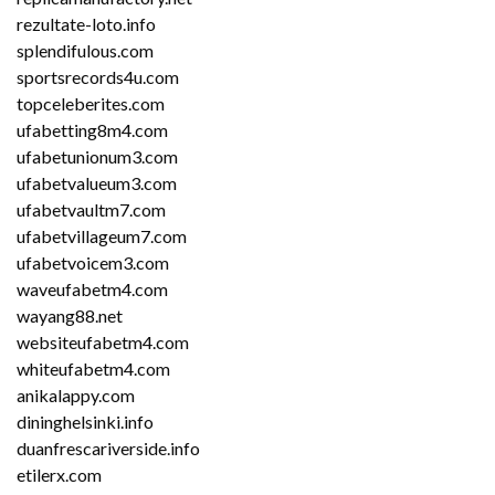
rezultate-loto.info
splendifulous.com
sportsrecords4u.com
topceleberites.com
ufabetting8m4.com
ufabetunionum3.com
ufabetvalueum3.com
ufabetvaultm7.com
ufabetvillageum7.com
ufabetvoicem3.com
waveufabetm4.com
wayang88.net
websiteufabetm4.com
whiteufabetm4.com
anikalappy.com
dininghelsinki.info
duanfrescariverside.info
etilerx.com