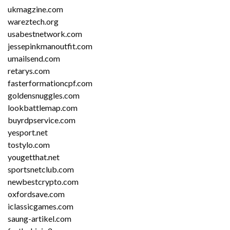
ukmagzine.com
wareztech.org
usabestnetwork.com
jessepinkmanoutfit.com
umailsend.com
retarys.com
fasterformationcpf.com
goldensnuggles.com
lookbattlemap.com
buyrdpservice.com
yesport.net
tostylo.com
yougetthat.net
sportsnetclub.com
newbestcrypto.com
oxfordsave.com
iclassicgames.com
saung-artikel.com