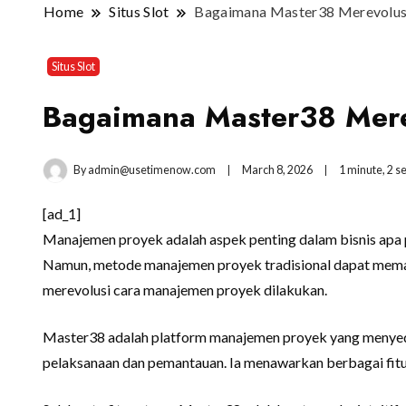
Home
Situs Slot
Bagaimana Master38 Merevolus
Situs Slot
Bagaimana Master38 Mere
By
admin@usetimenow.com
March 8, 2026
1 minute, 2 
[ad_1]
Manajemen proyek adalah aspek penting dalam bisnis apa p
Namun, metode manajemen proyek tradisional dapat memaka
merevolusi cara manajemen proyek dilakukan.
Master38 adalah platform manajemen proyek yang menyede
pelaksanaan dan pemantauan. Ia menawarkan berbagai fitu