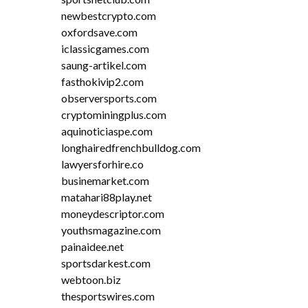
newbestcrypto.com
oxfordsave.com
iclassicgames.com
saung-artikel.com
fasthokivip2.com
observersports.com
cryptominingplus.com
aquinoticiaspe.com
longhairedfrenchbulldog.com
lawyersforhire.co
businemarket.com
matahari88play.net
moneydescriptor.com
youthsmagazine.com
painaidee.net
sportsdarkest.com
webtoon.biz
thesportswires.com