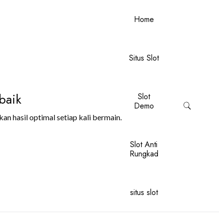
Home
Situs Slot
baik
Slot
Demo
an hasil optimal setiap kali bermain.
Slot Anti
Rungkad
situs slot