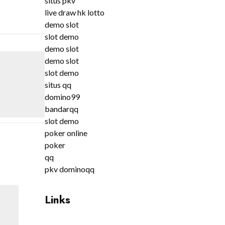
situs pkv
live draw hk lotto
demo slot
slot demo
demo slot
demo slot
slot demo
situs qq
domino99
bandarqq
slot demo
poker online
poker
qq
pkv dominoqq
Links