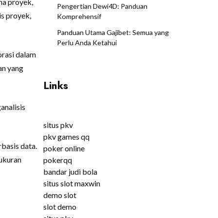
na proyek,
Pengertian Dewi4D: Panduan
s proyek,
Komprehensif
Panduan Utama Gajibet: Semua yang
Perlu Anda Ketahui
orasi dalam
an yang
Links
nalisis
situs pkv
pkv games qq
basis data.
poker online
 ukuran
pokerqq
bandar judi bola
situs slot maxwin
demo slot
slot demo