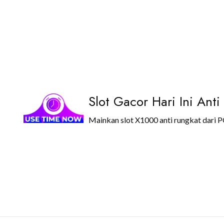
Slot Gacor Hari Ini Anti
Mainkan slot X1000 anti rungkat dari PG