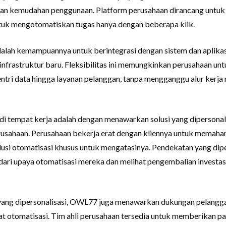
 dan kemudahan penggunaan. Platform perusahaan dirancang untu
uk mengotomatiskan tugas hanya dengan beberapa klik.
dalah kemampuannya untuk berintegrasi dengan sistem dan aplikas
infrastruktur baru. Fleksibilitas ini memungkinkan perusahaan un
ntri data hingga layanan pelanggan, tanpa mengganggu alur kerja
di tempat kerja adalah dengan menawarkan solusi yang dipersonal
rusahaan. Perusahaan bekerja erat dengan kliennya untuk memaha
si otomatisasi khusus untuk mengatasinya. Pendekatan yang dipe
dari upaya otomatisasi mereka dan melihat pengembalian investas
yang dipersonalisasi, OWL77 juga menawarkan dukungan pelangg
otomatisasi. Tim ahli perusahaan tersedia untuk memberikan p