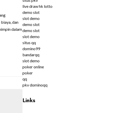
situs pkv
live draw hk lotto
demo slot
yang
slot demo
 biaya, dan
demo slot
mimpin dalam
demo slot
slot demo
situs qq
domino99
bandarqq
slot demo
poker online
poker
qq
pkv dominoqq
Links