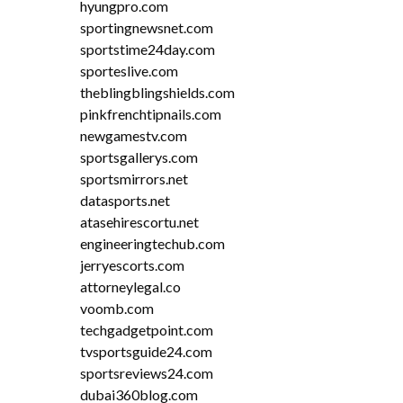
hyungpro.com
sportingnewsnet.com
sportstime24day.com
sporteslive.com
theblingblingshields.com
pinkfrenchtipnails.com
newgamestv.com
sportsgallerys.com
sportsmirrors.net
datasports.net
atasehirescortu.net
engineeringtechub.com
jerryescorts.com
attorneylegal.co
voomb.com
techgadgetpoint.com
tvsportsguide24.com
sportsreviews24.com
dubai360blog.com