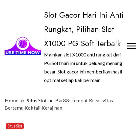
Slot Gacor Hari Ini Anti
Rungkat, Pilihan Slot
X1000 PG Soft Terbaik
Mainkan slot X1000 anti rungkat dari
PG Soft hari ini untuk peluang menang
besar. Slot gacor ini memberikan hasil
optimal setiap kali bermain.
Home
Situs Slot
Bar88: Tempat Kreativitas
Bertemu Koktail Kerajinan
Situs Slot