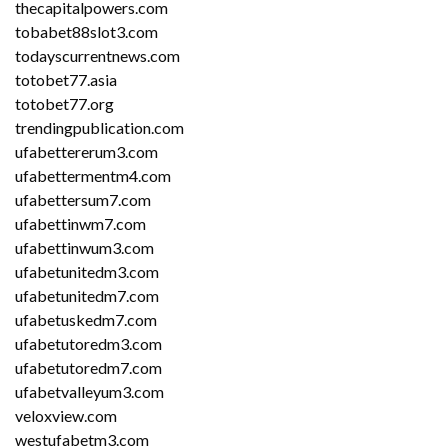
thecapitalpowers.com
tobabet88slot3.com
todayscurrentnews.com
totobet77.asia
totobet77.org
trendingpublication.com
ufabettererum3.com
ufabettermentm4.com
ufabettersum7.com
ufabettinwm7.com
ufabettinwum3.com
ufabetunitedm3.com
ufabetunitedm7.com
ufabetuskedm7.com
ufabetutoredm3.com
ufabetutoredm7.com
ufabetvalleyum3.com
veloxview.com
westufabetm3.com