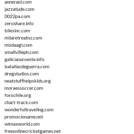
annerani.com
jazzatude.com
0022pa.com
zeroshare.info
bilesinc.com
milaretreatnz.com
modaagi.com
smallvilleph.com
galiciasuroeste.info
batallasdeguerra.com
dregstudios.com
neatstuffhelpskids.org
moraessoccer.com
forochile.org
chart-track.com
wonderfultraveling.com
promocioname.net
wimaxworld.com
freeonlinecricketgames.net