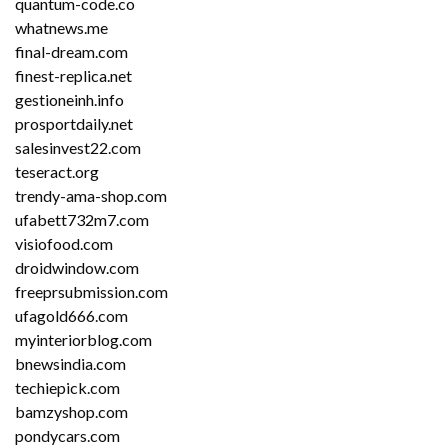
quantum-code.co
whatnews.me
final-dream.com
finest-replica.net
gestioneinh.info
prosportdaily.net
salesinvest22.com
teseract.org
trendy-ama-shop.com
ufabett732m7.com
visiofood.com
droidwindow.com
freeprsubmission.com
ufagold666.com
myinteriorblog.com
bnewsindia.com
techiepick.com
bamzyshop.com
pondycars.com