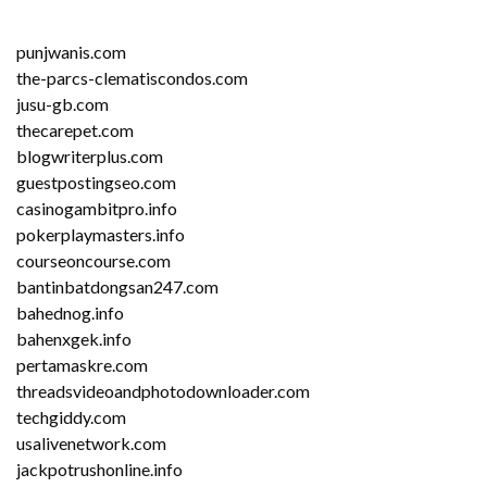
punjwanis.com
the-parcs-clematiscondos.com
jusu-gb.com
thecarepet.com
blogwriterplus.com
guestpostingseo.com
casinogambitpro.info
pokerplaymasters.info
courseoncourse.com
bantinbatdongsan247.com
bahednog.info
bahenxgek.info
pertamaskre.com
threadsvideoandphotodownloader.com
techgiddy.com
usalivenetwork.com
jackpotrushonline.info