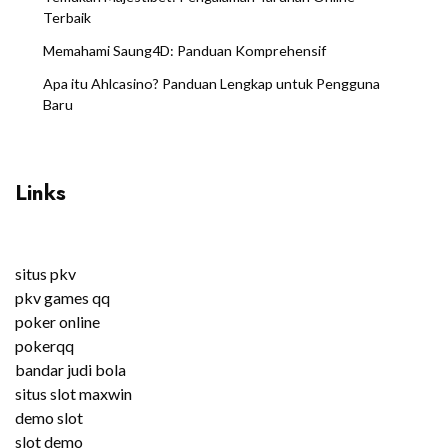
Terbaik
Memahami Saung4D: Panduan Komprehensif
Apa itu Ahlcasino? Panduan Lengkap untuk Pengguna
Baru
Links
situs pkv
pkv games qq
poker online
pokerqq
bandar judi bola
situs slot maxwin
demo slot
slot demo