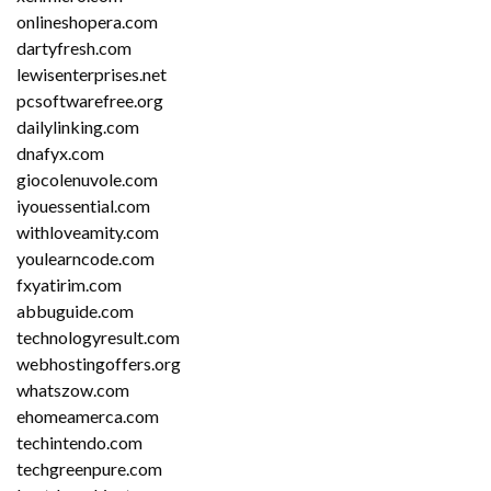
onlineshopera.com
dartyfresh.com
lewisenterprises.net
pcsoftwarefree.org
dailylinking.com
dnafyx.com
giocolenuvole.com
iyouessential.com
withloveamity.com
youlearncode.com
fxyatirim.com
abbuguide.com
technologyresult.com
webhostingoffers.org
whatszow.com
ehomeamerca.com
techintendo.com
techgreenpure.com