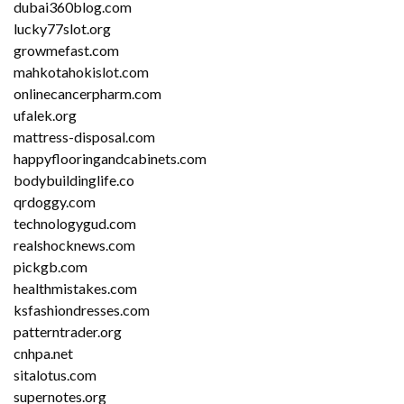
dubai360blog.com
lucky77slot.org
growmefast.com
mahkotahokislot.com
onlinecancerpharm.com
ufalek.org
mattress-disposal.com
happyflooringandcabinets.com
bodybuildinglife.co
qrdoggy.com
technologygud.com
realshocknews.com
pickgb.com
healthmistakes.com
ksfashiondresses.com
patterntrader.org
cnhpa.net
sitalotus.com
supernotes.org