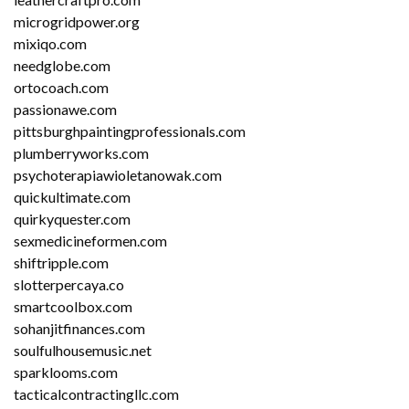
microgridpower.org
mixiqo.com
needglobe.com
ortocoach.com
passionawe.com
pittsburghpaintingprofessionals.com
plumberryworks.com
psychoterapiawioletanowak.com
quickultimate.com
quirkyquester.com
sexmedicineformen.com
shiftripple.com
slotterpercaya.co
smartcoolbox.com
sohanjitfinances.com
soulfulhousemusic.net
sparklooms.com
tacticalcontractingllc.com