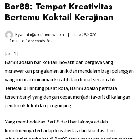
Bar88: Tempat Kreativitas
Bertemu Koktail Kerajinan
By
admin@usetimenow.com
June 29, 2026
1 minute, 16 seconds Read
[ad_1]
Bar88 adalah bar koktail inovatif dan bergaya yang
menawarkan pengalaman unik dan mendalam bagi pelanggan
yang mencari minuman kreatif dan dibuat secara ahli.
Terletak di jantung pusat kota, Bar88 adalah permata
tersembunyi yang dengan cepat menjadi favorit di kalangan
penduduk lokal dan pengunjung.
Yang membedakan Bar88 dari bar lainnya adalah
komitmennya terhadap kreativitas dan kualitas. Tim
mixologist berbakat di Bar88 terus-menerus bereksperimen