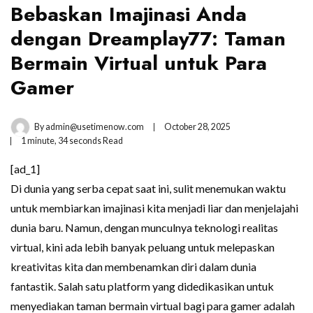
Bebaskan Imajinasi Anda
dengan Dreamplay77: Taman
Bermain Virtual untuk Para
Gamer
By
admin@usetimenow.com
October 28, 2025
1 minute, 34 seconds Read
[ad_1]
Di dunia yang serba cepat saat ini, sulit menemukan waktu
untuk membiarkan imajinasi kita menjadi liar dan menjelajahi
dunia baru. Namun, dengan munculnya teknologi realitas
virtual, kini ada lebih banyak peluang untuk melepaskan
kreativitas kita dan membenamkan diri dalam dunia
fantastik. Salah satu platform yang didedikasikan untuk
menyediakan taman bermain virtual bagi para gamer adalah