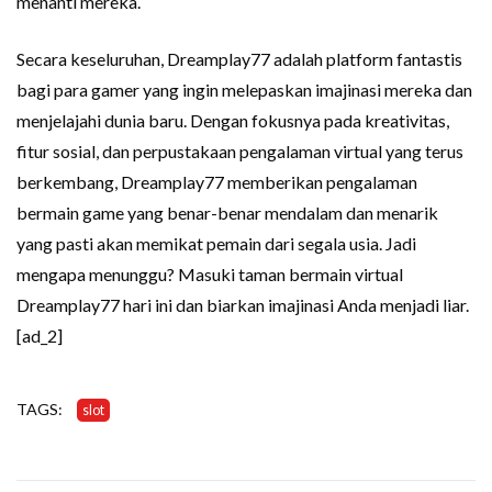
menanti mereka.
Secara keseluruhan, Dreamplay77 adalah platform fantastis
bagi para gamer yang ingin melepaskan imajinasi mereka dan
menjelajahi dunia baru. Dengan fokusnya pada kreativitas,
fitur sosial, dan perpustakaan pengalaman virtual yang terus
berkembang, Dreamplay77 memberikan pengalaman
bermain game yang benar-benar mendalam dan menarik
yang pasti akan memikat pemain dari segala usia. Jadi
mengapa menunggu? Masuki taman bermain virtual
Dreamplay77 hari ini dan biarkan imajinasi Anda menjadi liar.
[ad_2]
TAGS:
slot