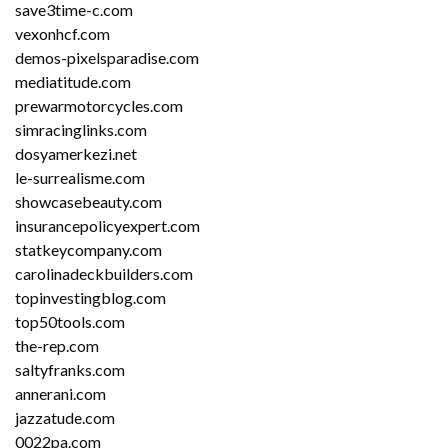
save3time-c.com
vexonhcf.com
demos-pixelsparadise.com
mediatitude.com
prewarmotorcycles.com
simracinglinks.com
dosyamerkezi.net
le-surrealisme.com
showcasebeauty.com
insurancepolicyexpert.com
statkeycompany.com
carolinadeckbuilders.com
topinvestingblog.com
top50tools.com
the-rep.com
saltyfranks.com
annerani.com
jazzatude.com
0022pa.com