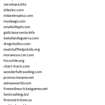
zeroshare.info
bilesinc.com
milaretreatnz.com
modaagi.com
smallvilleph.com
galiciasuroeste.info
batallasdeguerra.com
dregstudios.com
neatstuffhelpskids.org
moraessoccer.com
forochile.org
chart-track.com
wonderfultraveling.com
promocioname.net
wimaxworld.com
freeonlinecricketgames.net
bestcashing.biz
firerestrictions.us