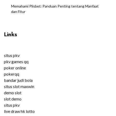
Memahami Plisbet: Panduan Penting tentang Manfaat
dan Fitur
Links
situs pkv
pkv games qq
poker online
pokerqq
bandar judi bola
situs slot maxwin
demo slot
slot demo
situs pkv
live draw hk lotto