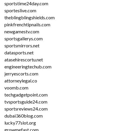
sportstime24day.com
sporteslive.com
theblingblingshields.com
pinkfrenchtipnails.com
newgamestv.com
sportsgallerys.com
sportsmirrors.net
datasports.net
atasehirescortu.net
engineeringtechub.com
jerryescorts.com
attorneylegal.co
voomb.com
techgadgetpoint.com
tvsportsguide24.com
sportsreviews24.com
dubai360blog.com
lucky77slot.org
growmefast.com