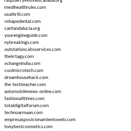
medihealthrules.com
usathrill.com
vshapedental.com
canfandalucia.org
yourengineguide.com
nybreakings.com
outstationcabsservices.com
thekrtagy.com
xchangeindia.com
coolmicrotech.com
dreamhousehack.com
the-techteacher.com
automobilenews-online.com
fashionalltimes.com
totaldigitalforum.com
technoarmaan.com
empresasposicionamientoweb.com
tonybestcosmetics.com