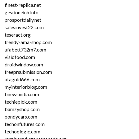
finest-replica.net
gestioneinh.info
prosportdaily.net
salesinvest22.com
teseract.org
trendy-ama-shop.com
ufabett732m7.com
visiofood.com
droidwindow.com
freeprsubmission.com
ufagold666.com
myinteriorblog.com
bnewsindia.com
techiepick.com
bamzyshop.com
pondycars.com
techonfutures.com
techoologic.com
raspberryketonescanada.org