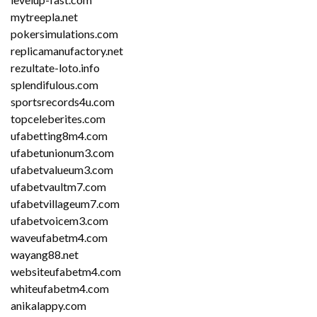
mytreepla.net
pokersimulations.com
replicamanufactory.net
rezultate-loto.info
splendifulous.com
sportsrecords4u.com
topceleberites.com
ufabetting8m4.com
ufabetunionum3.com
ufabetvalueum3.com
ufabetvaultm7.com
ufabetvillageum7.com
ufabetvoicem3.com
waveufabetm4.com
wayang88.net
websiteufabetm4.com
whiteufabetm4.com
anikalappy.com