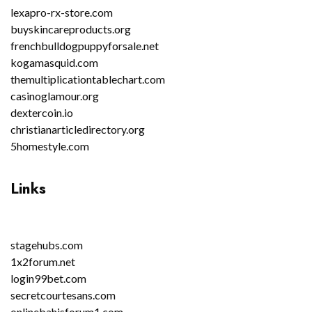
lexapro-rx-store.com
buyskincareproducts.org
frenchbulldogpuppyforsale.net
kogamasquid.com
themultiplicationtablechart.com
casinoglamour.org
dextercoin.io
christianarticledirectory.org
5homestyle.com
Links
stagehubs.com
1x2forum.net
login99bet.com
secretcourtesans.com
onlinebahisforum1.com