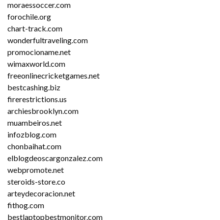
moraessoccer.com
forochile.org
chart-track.com
wonderfultraveling.com
promocioname.net
wimaxworld.com
freeonlinecricketgames.net
bestcashing.biz
firerestrictions.us
archiesbrooklyn.com
muambeiros.net
infozblog.com
chonbaihat.com
elblogdeoscargonzalez.com
webpromote.net
steroids-store.co
arteydecoracion.net
fithog.com
bestlaptopbestmonitor.com