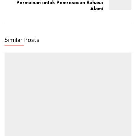
Permainan untuk Pemrosesan Bahasa
Alami
Similar Posts