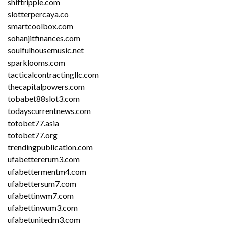
shiftripple.com
slotterpercaya.co
smartcoolbox.com
sohanjitfinances.com
soulfulhousemusic.net
sparklooms.com
tacticalcontractingllc.com
thecapitalpowers.com
tobabet88slot3.com
todayscurrentnews.com
totobet77.asia
totobet77.org
trendingpublication.com
ufabettererum3.com
ufabettermentm4.com
ufabettersum7.com
ufabettinwm7.com
ufabettinwum3.com
ufabetunitedm3.com