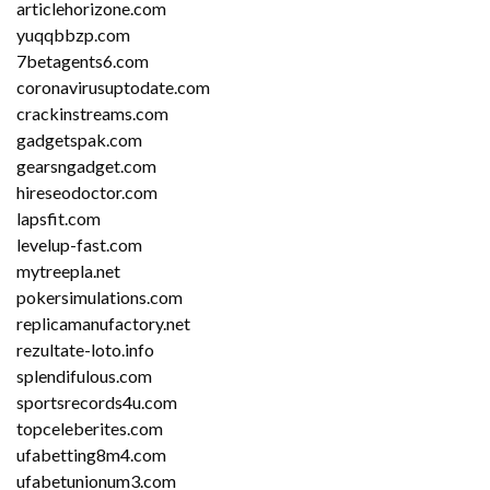
articlehorizone.com
yuqqbbzp.com
7betagents6.com
coronavirusuptodate.com
crackinstreams.com
gadgetspak.com
gearsngadget.com
hireseodoctor.com
lapsfit.com
levelup-fast.com
mytreepla.net
pokersimulations.com
replicamanufactory.net
rezultate-loto.info
splendifulous.com
sportsrecords4u.com
topceleberites.com
ufabetting8m4.com
ufabetunionum3.com