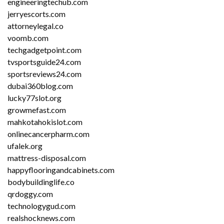
engineeringtechub.com
jerryescorts.com
attorneylegal.co
voomb.com
techgadgetpoint.com
tvsportsguide24.com
sportsreviews24.com
dubai360blog.com
lucky77slot.org
growmefast.com
mahkotahokislot.com
onlinecancerpharm.com
ufalek.org
mattress-disposal.com
happyflooringandcabinets.com
bodybuildinglife.co
qrdoggy.com
technologygud.com
realshocknews.com