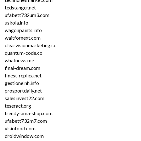
tedstanger.net
ufabett732um3.com
uskola.info
wagonpaints.info
waitfornext.com
clearvisionmarketing.co
quantum-code.co
whatnews.me
final-dream.com
finest-replica.net
gestioneinh.info
prosportdaily.net
salesinvest22.com
teseract.org
trendy-ama-shop.com
ufabett732m7.com
visiofood.com
droidwindow.com