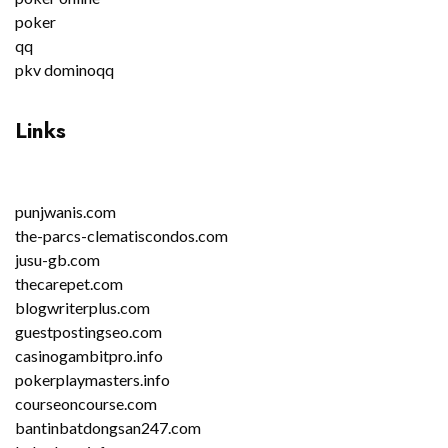
poker
qq
pkv dominoqq
Links
punjwanis.com
the-parcs-clematiscondos.com
jusu-gb.com
thecarepet.com
blogwriterplus.com
guestpostingseo.com
casinogambitpro.info
pokerplaymasters.info
courseoncourse.com
bantinbatdongsan247.com