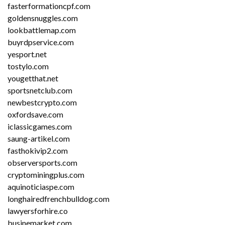
fasterformationcpf.com
goldensnuggles.com
lookbattlemap.com
buyrdpservice.com
yesport.net
tostylo.com
yougetthat.net
sportsnetclub.com
newbestcrypto.com
oxfordsave.com
iclassicgames.com
saung-artikel.com
fasthokivip2.com
observersports.com
cryptominingplus.com
aquinoticiaspe.com
longhairedfrenchbulldog.com
lawyersforhire.co
businemarket.com