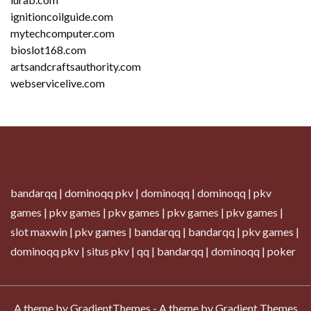
ignitioncoilguide.com
mytechcomputer.com
bioslot168.com
artsandcraftsauthority.com
webservicelive.com
bandarqq
|
dominoqq pkv
|
dominoqq
|
dominoqq
|
pkv
games
|
pkv games
|
pkv games
|
pkv games
|
pkv games
|
slot maxwin
|
pkv games
|
bandarqq
|
bandarqq
|
pkv games
|
dominoqq pkv
|
situs pkv
|
qq
|
bandarqq
|
dominoqq
|
poker
A theme by GradientThemes - A theme by Gradient Themes