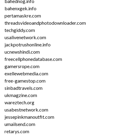
bahednog.info
bahenxgek.info
pertamaskre.com
threadsvideoandphotodownloader.com
techgiddy.com
usalivenetwork.com
jackpotrushonline.info
ucnewshindi.com
freecellphonedatabase.com
gamersrope.com
exellewebmedia.com
free-gamestop.com
sinbadtravels.com
ukmagzine.com
wareztech.org
usabestnetwork.com
jessepinkmanoutfit.com
umailsend.com
retarys.com