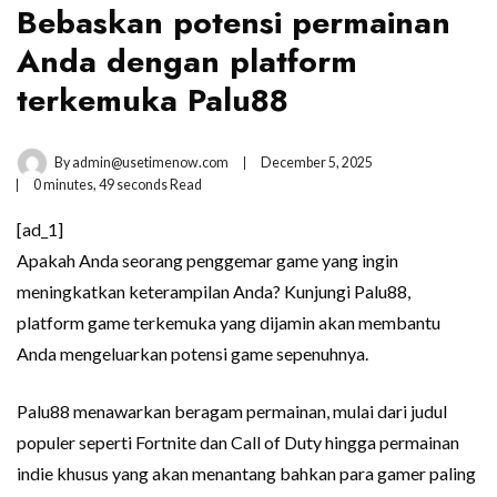
Bebaskan potensi permainan
Anda dengan platform
terkemuka Palu88
By
admin@usetimenow.com
December 5, 2025
0 minutes, 49 seconds Read
[ad_1]
Apakah Anda seorang penggemar game yang ingin
meningkatkan keterampilan Anda? Kunjungi Palu88,
platform game terkemuka yang dijamin akan membantu
Anda mengeluarkan potensi game sepenuhnya.
Palu88 menawarkan beragam permainan, mulai dari judul
populer seperti Fortnite dan Call of Duty hingga permainan
indie khusus yang akan menantang bahkan para gamer paling