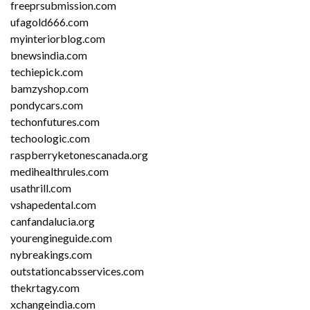
freeprsubmission.com
ufagold666.com
myinteriorblog.com
bnewsindia.com
techiepick.com
bamzyshop.com
pondycars.com
techonfutures.com
techoologic.com
raspberryketonescanada.org
medihealthrules.com
usathrill.com
vshapedental.com
canfandalucia.org
yourengineguide.com
nybreakings.com
outstationcabsservices.com
thekrtagy.com
xchangeindia.com