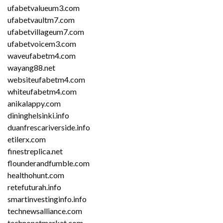
ufabetvalueum3.com
ufabetvaultm7.com
ufabetvillageum7.com
ufabetvoicem3.com
waveufabetm4.com
wayang88.net
websiteufabetm4.com
whiteufabetm4.com
anikalappy.com
dininghelsinki.info
duanfrescariverside.info
etilerx.com
finestreplica.net
flounderandfumble.com
healthohunt.com
retefuturah.info
smartinvestinginfo.info
technewsalliance.com
technonetmarket.com