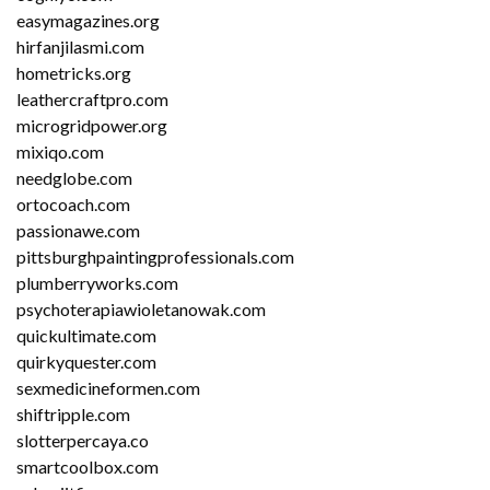
easymagazines.org
hirfanjilasmi.com
hometricks.org
leathercraftpro.com
microgridpower.org
mixiqo.com
needglobe.com
ortocoach.com
passionawe.com
pittsburghpaintingprofessionals.com
plumberryworks.com
psychoterapiawioletanowak.com
quickultimate.com
quirkyquester.com
sexmedicineformen.com
shiftripple.com
slotterpercaya.co
smartcoolbox.com