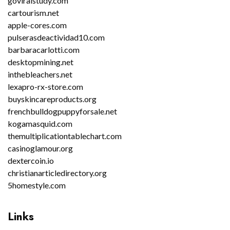
goviralstudy.com
cartourism.net
apple-cores.com
pulserasdeactividad10.com
barbaracarlotti.com
desktopmining.net
inthebleachers.net
lexapro-rx-store.com
buyskincareproducts.org
frenchbulldogpuppyforsale.net
kogamasquid.com
themultiplicationtablechart.com
casinoglamour.org
dextercoin.io
christianarticledirectory.org
5homestyle.com
Links