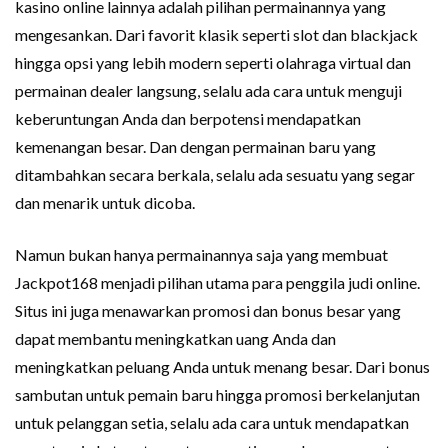
kasino online lainnya adalah pilihan permainannya yang
mengesankan. Dari favorit klasik seperti slot dan blackjack
hingga opsi yang lebih modern seperti olahraga virtual dan
permainan dealer langsung, selalu ada cara untuk menguji
keberuntungan Anda dan berpotensi mendapatkan
kemenangan besar. Dan dengan permainan baru yang
ditambahkan secara berkala, selalu ada sesuatu yang segar
dan menarik untuk dicoba.
Namun bukan hanya permainannya saja yang membuat
Jackpot168 menjadi pilihan utama para penggila judi online.
Situs ini juga menawarkan promosi dan bonus besar yang
dapat membantu meningkatkan uang Anda dan
meningkatkan peluang Anda untuk menang besar. Dari bonus
sambutan untuk pemain baru hingga promosi berkelanjutan
untuk pelanggan setia, selalu ada cara untuk mendapatkan