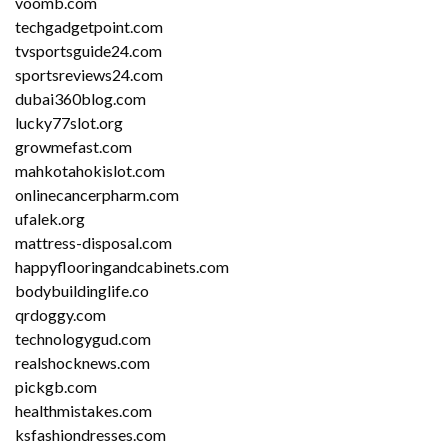
voomb.com
techgadgetpoint.com
tvsportsguide24.com
sportsreviews24.com
dubai360blog.com
lucky77slot.org
growmefast.com
mahkotahokislot.com
onlinecancerpharm.com
ufalek.org
mattress-disposal.com
happyflooringandcabinets.com
bodybuildinglife.co
qrdoggy.com
technologygud.com
realshocknews.com
pickgb.com
healthmistakes.com
ksfashiondresses.com