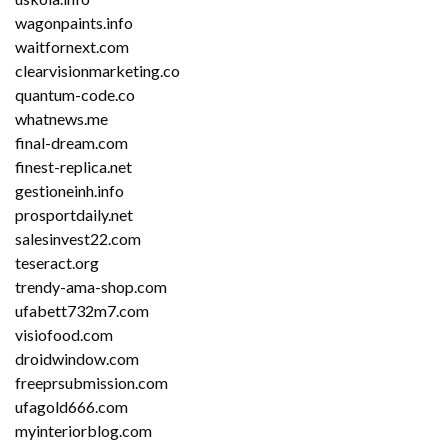
wagonpaints.info
waitfornext.com
clearvisionmarketing.co
quantum-code.co
whatnews.me
final-dream.com
finest-replica.net
gestioneinh.info
prosportdaily.net
salesinvest22.com
teseract.org
trendy-ama-shop.com
ufabett732m7.com
visiofood.com
droidwindow.com
freeprsubmission.com
ufagold666.com
myinteriorblog.com