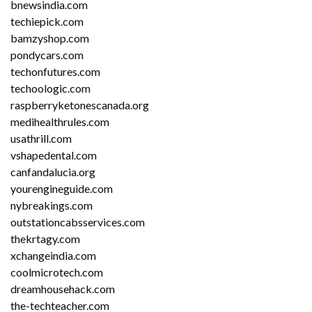
bnewsindia.com
techiepick.com
bamzyshop.com
pondycars.com
techonfutures.com
techoologic.com
raspberryketonescanada.org
medihealthrules.com
usathrill.com
vshapedental.com
canfandalucia.org
yourengineguide.com
nybreakings.com
outstationcabsservices.com
thekrtagy.com
xchangeindia.com
coolmicrotech.com
dreamhousehack.com
the-techteacher.com