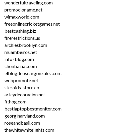
wonderfultraveling.com
promocioname.net
wimaxworld.com
freeonlinecricketgames.net
bestcashing.biz
firerestrictions.us
archiesbrooklyn.com
muambeiros.net
infozblog.com
chonbaihat.com
elblogdeoscargonzalez.com
webpromote.net
steroids-store.co
arteydecoracion.net
fithog.com
bestlaptopbestmonitor.com
georginaryland.com
roseandbasil.com
thewhitewhitelights.com