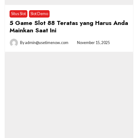
Situs Slot
Slot Demo
5 Game Slot 88 Teratas yang Harus Anda
Mainkan Saat Ini
By
admin@usetimenow.com
November 15, 2025