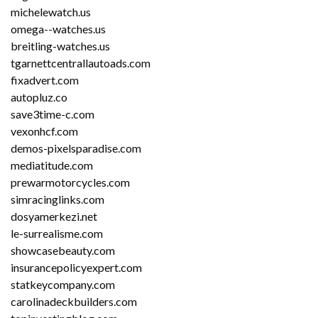
michelewatch.us
omega--watches.us
breitling-watches.us
tgarnettcentrallautoads.com
fixadvert.com
autopluz.co
save3time-c.com
vexonhcf.com
demos-pixelsparadise.com
mediatitude.com
prewarmotorcycles.com
simracinglinks.com
dosyamerkezi.net
le-surrealisme.com
showcasebeauty.com
insurancepolicyexpert.com
statkeycompany.com
carolinadeckbuilders.com