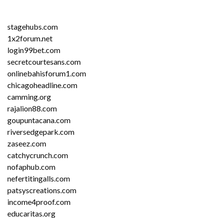
stagehubs.com
1x2forum.net
login99bet.com
secretcourtesans.com
onlinebahisforum1.com
chicagoheadline.com
camming.org
rajalion88.com
goupuntacana.com
riversedgepark.com
zaseez.com
catchycrunch.com
nofaphub.com
nefertitingalls.com
patsyscreations.com
income4proof.com
educaritas.org