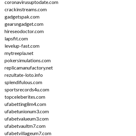
coronavirusuptodate.com
crackinstreams.com
gadgetspak.com
gearsngadget.com
hireseodoctor.com
lapsfit.com
levelup-fast.com
mytreepla.net
pokersimulations.com
replicamanufactory.net
rezultate-loto.info
splendifulous.com
sportsrecords4u.com
topceleberites.com
ufabetting8m4.com
ufabetunionum3.com
ufabetvalueum3.com
ufabetvaultm7.com
ufabetvillageum7.com