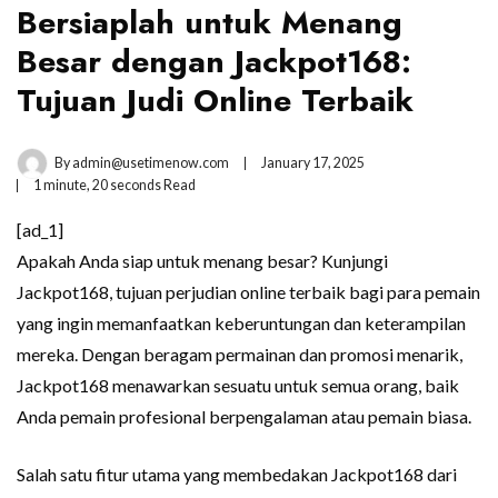
Bersiaplah untuk Menang
Besar dengan Jackpot168:
Tujuan Judi Online Terbaik
By
admin@usetimenow.com
January 17, 2025
1 minute, 20 seconds Read
[ad_1]
Apakah Anda siap untuk menang besar? Kunjungi
Jackpot168, tujuan perjudian online terbaik bagi para pemain
yang ingin memanfaatkan keberuntungan dan keterampilan
mereka. Dengan beragam permainan dan promosi menarik,
Jackpot168 menawarkan sesuatu untuk semua orang, baik
Anda pemain profesional berpengalaman atau pemain biasa.
Salah satu fitur utama yang membedakan Jackpot168 dari