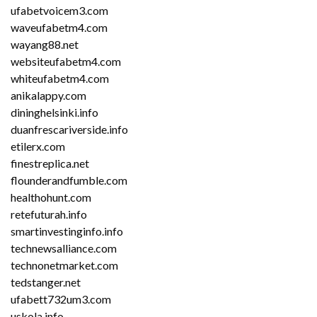
ufabetvoicem3.com
waveufabetm4.com
wayang88.net
websiteufabetm4.com
whiteufabetm4.com
anikalappy.com
dininghelsinki.info
duanfrescariverside.info
etilerx.com
finestreplica.net
flounderandfumble.com
healthohunt.com
retefuturah.info
smartinvestinginfo.info
technewsalliance.com
technonetmarket.com
tedstanger.net
ufabett732um3.com
uskola.info