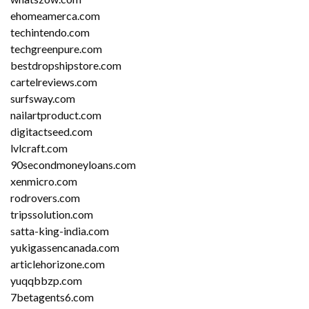
ehomeamerca.com
techintendo.com
techgreenpure.com
bestdropshipstore.com
cartelreviews.com
surfsway.com
nailartproduct.com
digitactseed.com
lvlcraft.com
90secondmoneyloans.com
xenmicro.com
rodrovers.com
tripssolution.com
satta-king-india.com
yukigassencanada.com
articlehorizone.com
yuqqbbzp.com
7betagents6.com