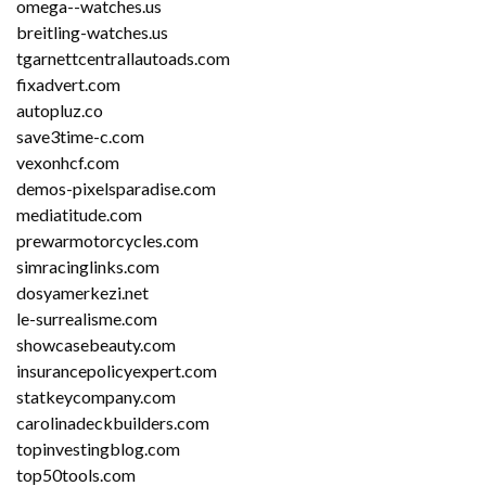
omega--watches.us
breitling-watches.us
tgarnettcentrallautoads.com
fixadvert.com
autopluz.co
save3time-c.com
vexonhcf.com
demos-pixelsparadise.com
mediatitude.com
prewarmotorcycles.com
simracinglinks.com
dosyamerkezi.net
le-surrealisme.com
showcasebeauty.com
insurancepolicyexpert.com
statkeycompany.com
carolinadeckbuilders.com
topinvestingblog.com
top50tools.com