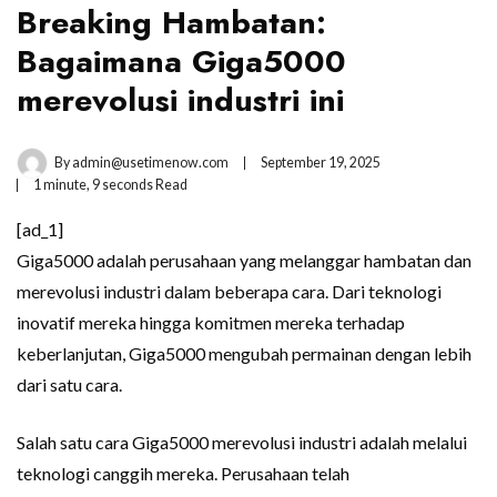
Breaking Hambatan:
Bagaimana Giga5000
merevolusi industri ini
By
admin@usetimenow.com
September 19, 2025
1 minute, 9 seconds Read
[ad_1]
Giga5000 adalah perusahaan yang melanggar hambatan dan
merevolusi industri dalam beberapa cara. Dari teknologi
inovatif mereka hingga komitmen mereka terhadap
keberlanjutan, Giga5000 mengubah permainan dengan lebih
dari satu cara.
Salah satu cara Giga5000 merevolusi industri adalah melalui
teknologi canggih mereka. Perusahaan telah