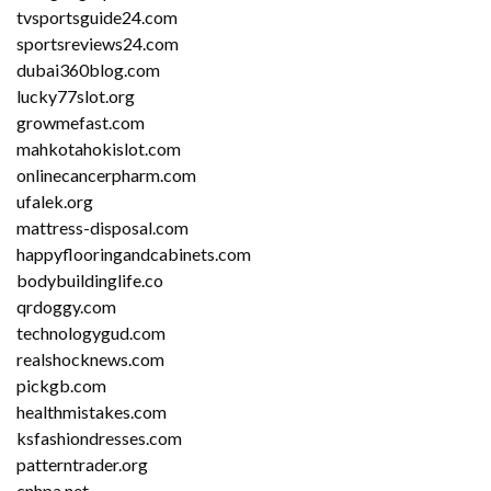
tvsportsguide24.com
sportsreviews24.com
dubai360blog.com
lucky77slot.org
growmefast.com
mahkotahokislot.com
onlinecancerpharm.com
ufalek.org
mattress-disposal.com
happyflooringandcabinets.com
bodybuildinglife.co
qrdoggy.com
technologygud.com
realshocknews.com
pickgb.com
healthmistakes.com
ksfashiondresses.com
patterntrader.org
cnhpa.net