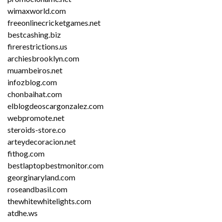
wimaxworld.com
freeonlinecricketgames.net
bestcashing.biz
firerestrictions.us
archiesbrooklyn.com
muambeiros.net
infozblog.com
chonbaihat.com
elblogdeoscargonzalez.com
webpromote.net
steroids-store.co
arteydecoracion.net
fithog.com
bestlaptopbestmonitor.com
georginaryland.com
roseandbasil.com
thewhitewhitelights.com
atdhe.ws