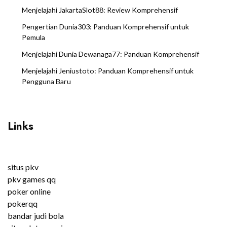
Menjelajahi JakartaSlot88: Review Komprehensif
Pengertian Dunia303: Panduan Komprehensif untuk
Pemula
Menjelajahi Dunia Dewanaga77: Panduan Komprehensif
Menjelajahi Jeniustoto: Panduan Komprehensif untuk
Pengguna Baru
Links
situs pkv
pkv games qq
poker online
pokerqq
bandar judi bola