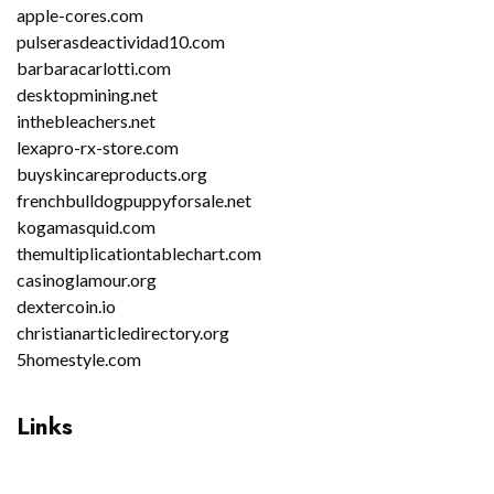
apple-cores.com
pulserasdeactividad10.com
barbaracarlotti.com
desktopmining.net
inthebleachers.net
lexapro-rx-store.com
buyskincareproducts.org
frenchbulldogpuppyforsale.net
kogamasquid.com
themultiplicationtablechart.com
casinoglamour.org
dextercoin.io
christianarticledirectory.org
5homestyle.com
Links