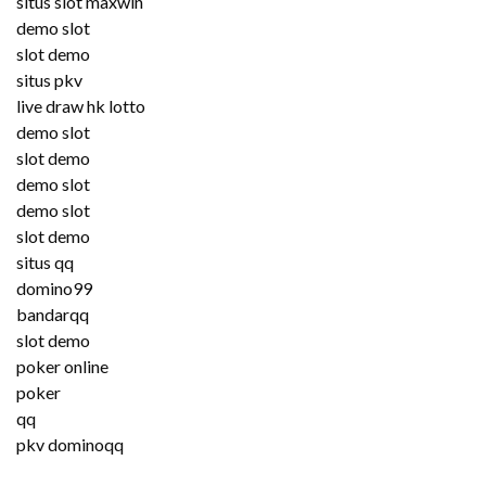
situs slot maxwin
demo slot
slot demo
situs pkv
live draw hk lotto
demo slot
slot demo
demo slot
demo slot
slot demo
situs qq
domino99
bandarqq
slot demo
poker online
poker
qq
pkv dominoqq