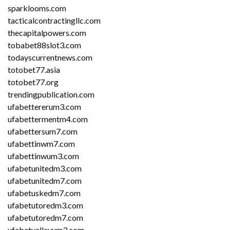
sparklooms.com
tacticalcontractingllc.com
thecapitalpowers.com
tobabet88slot3.com
todayscurrentnews.com
totobet77.asia
totobet77.org
trendingpublication.com
ufabettererum3.com
ufabettermentm4.com
ufabettersum7.com
ufabettinwm7.com
ufabettinwum3.com
ufabetunitedm3.com
ufabetunitedm7.com
ufabetuskedm7.com
ufabetutoredm3.com
ufabetutoredm7.com
ufabetvalleyum3.com