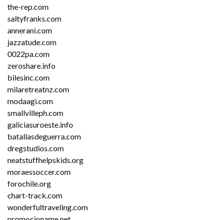
the-rep.com
saltyfranks.com
annerani.com
jazzatude.com
0022pa.com
zeroshare.info
bilesinc.com
milaretreatnz.com
modaagi.com
smallvilleph.com
galiciasuroeste.info
batallasdeguerra.com
dregstudios.com
neatstuffhelpskids.org
moraessoccer.com
forochile.org
chart-track.com
wonderfultraveling.com
promocioname.net