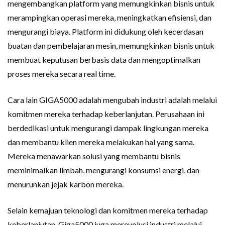
mengembangkan platform yang memungkinkan bisnis untuk
merampingkan operasi mereka, meningkatkan efisiensi, dan
mengurangi biaya. Platform ini didukung oleh kecerdasan
buatan dan pembelajaran mesin, memungkinkan bisnis untuk
membuat keputusan berbasis data dan mengoptimalkan
proses mereka secara real time.
Cara lain GIGA5000 adalah mengubah industri adalah melalui
komitmen mereka terhadap keberlanjutan. Perusahaan ini
berdedikasi untuk mengurangi dampak lingkungan mereka
dan membantu klien mereka melakukan hal yang sama.
Mereka menawarkan solusi yang membantu bisnis
meminimalkan limbah, mengurangi konsumsi energi, dan
menurunkan jejak karbon mereka.
Selain kemajuan teknologi dan komitmen mereka terhadap
keberlanjutan, Giga5000 juga merevolusi industri melalui