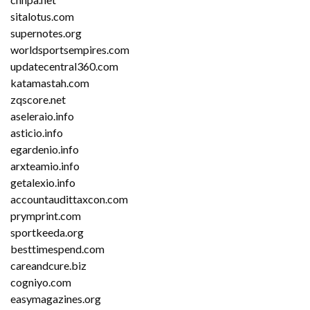
sitalotus.com
supernotes.org
worldsportsempires.com
updatecentral360.com
katamastah.com
zqscore.net
aseleraio.info
asticio.info
egardenio.info
arxteamio.info
getalexio.info
accountaudittaxcon.com
prymprint.com
sportkeeda.org
besttimespend.com
careandcure.biz
cogniyo.com
easymagazines.org