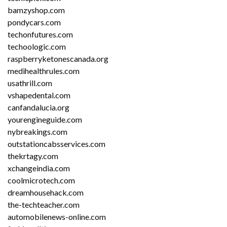
bamzyshop.com
pondycars.com
techonfutures.com
techoologic.com
raspberryketonescanada.org
medihealthrules.com
usathrill.com
vshapedental.com
canfandalucia.org
yourengineguide.com
nybreakings.com
outstationcabsservices.com
thekrtagy.com
xchangeindia.com
coolmicrotech.com
dreamhousehack.com
the-techteacher.com
automobilenews-online.com