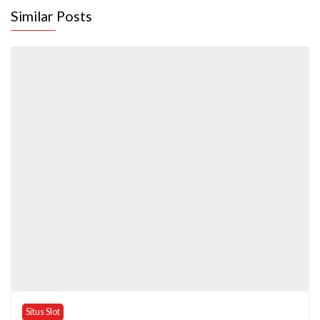
Similar Posts
Situs Slot