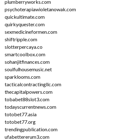
plumberryworks.com
psychoterapiawioletanowak.com
quickultimate.com
quirkyquester.com
sexmedicineformen.com
shiftripple.com
slotterpercaya.co
smartcoolbox.com
sohanjitfinances.com
soulfulhousemusic.net
sparklooms.com
tacticalcontractingllc.com
thecapitalpowers.com
tobabet88slot3.com
todayscurrentnews.com
totobet77.asia
totobet77.org
trendingpublication.com
ufabettererum3.com