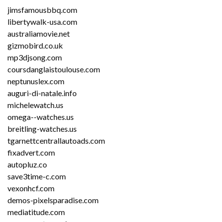
jimsfamousbbq.com
libertywalk-usa.com
australiamovie.net
gizmobird.co.uk
mp3djsong.com
coursdanglaistoulouse.com
neptunuslex.com
auguri-di-natale.info
michelewatch.us
omega--watches.us
breitling-watches.us
tgarnettcentrallautoads.com
fixadvert.com
autopluz.co
save3time-c.com
vexonhcf.com
demos-pixelsparadise.com
mediatitude.com