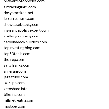
prewarmotorcycles.com
simracinglinks.com
dosyamerkezi.net
le-surrealisme.com
showcasebeauty.com
insurancepolicyexpert.com
statkeycompany.com
carolinadeckbuilders.com
topinvestingblog.com
top50tools.com
the-rep.com
saltyfranks.com
annerani.com
jazzatude.com
0022pa.com
zeroshare.info
bilesinc.com
milaretreatnz.com
modaagi.com