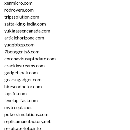
xenmicro.com
rodrovers.com
tripssolution.com
satta-king-india.com
yukigassencanada.com
articlehorizone.com
yuqqbbzp.com
7betagents6.com
coronavirusuptodate.com
crackinstreams.com
gadgetspak.com
gearsngadget.com
hireseodoctor.com
lapsfit.com
levelup-fast.com
mytreepla.net
pokersimulations.com
replicamanufactory.net
rezultate-loto.info