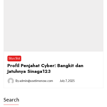
Situs Slot
Profil Penjahat Cyber: Bangkit dan
Jatuhnya Sinaga123
By
admin@usetimenow.com
July 7, 2025
Search