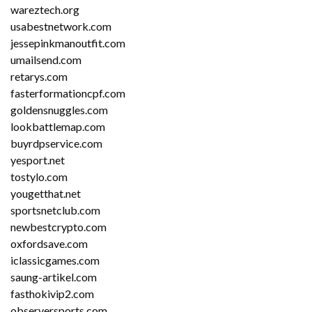
wareztech.org
usabestnetwork.com
jessepinkmanoutfit.com
umailsend.com
retarys.com
fasterformationcpf.com
goldensnuggles.com
lookbattlemap.com
buyrdpservice.com
yesport.net
tostylo.com
yougetthat.net
sportsnetclub.com
newbestcrypto.com
oxfordsave.com
iclassicgames.com
saung-artikel.com
fasthokivip2.com
observersports.com