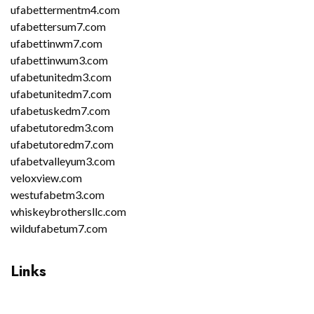
ufabettermentm4.com
ufabettersum7.com
ufabettinwm7.com
ufabettinwum3.com
ufabetunitedm3.com
ufabetunitedm7.com
ufabetuskedm7.com
ufabetutoredm3.com
ufabetutoredm7.com
ufabetvalleyum3.com
veloxview.com
westufabetm3.com
whiskeybrothersllc.com
wildufabetum7.com
Links