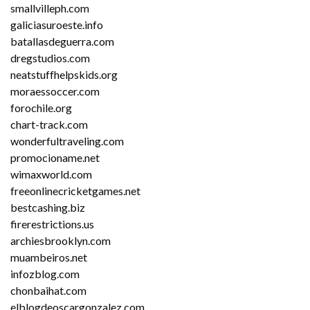
smallvilleph.com
galiciasuroeste.info
batallasdeguerra.com
dregstudios.com
neatstuffhelpskids.org
moraessoccer.com
forochile.org
chart-track.com
wonderfultraveling.com
promocioname.net
wimaxworld.com
freeonlinecricketgames.net
bestcashing.biz
firerestrictions.us
archiesbrooklyn.com
muambeiros.net
infozblog.com
chonbaihat.com
elblogdeoscargonzalez.com