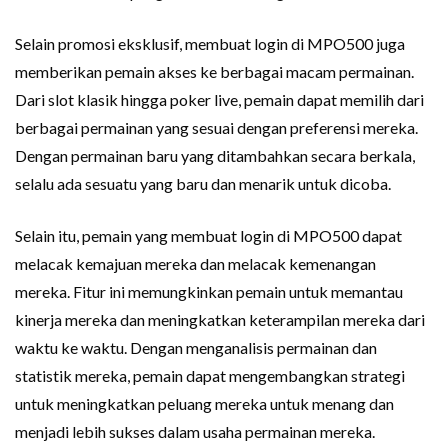
Selain promosi eksklusif, membuat login di MPO500 juga
memberikan pemain akses ke berbagai macam permainan.
Dari slot klasik hingga poker live, pemain dapat memilih dari
berbagai permainan yang sesuai dengan preferensi mereka.
Dengan permainan baru yang ditambahkan secara berkala,
selalu ada sesuatu yang baru dan menarik untuk dicoba.
Selain itu, pemain yang membuat login di MPO500 dapat
melacak kemajuan mereka dan melacak kemenangan
mereka. Fitur ini memungkinkan pemain untuk memantau
kinerja mereka dan meningkatkan keterampilan mereka dari
waktu ke waktu. Dengan menganalisis permainan dan
statistik mereka, pemain dapat mengembangkan strategi
untuk meningkatkan peluang mereka untuk menang dan
menjadi lebih sukses dalam usaha permainan mereka.