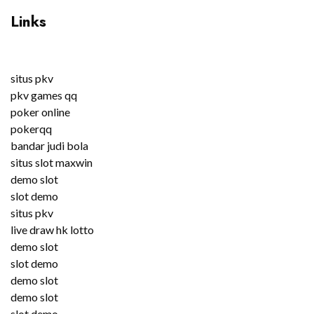
Links
situs pkv
pkv games qq
poker online
pokerqq
bandar judi bola
situs slot maxwin
demo slot
slot demo
situs pkv
live draw hk lotto
demo slot
slot demo
demo slot
demo slot
slot demo