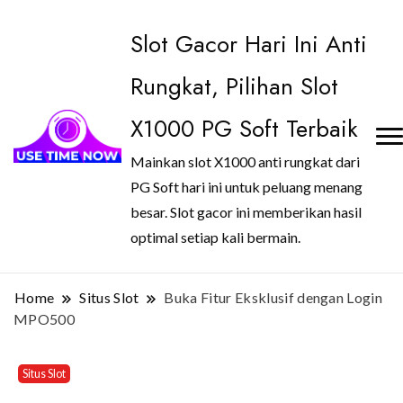
Slot Gacor Hari Ini Anti
Rungkat, Pilihan Slot
X1000 PG Soft Terbaik
Mainkan slot X1000 anti rungkat dari
PG Soft hari ini untuk peluang menang
besar. Slot gacor ini memberikan hasil
optimal setiap kali bermain.
Home
Situs Slot
Buka Fitur Eksklusif dengan Login
MPO500
Situs Slot