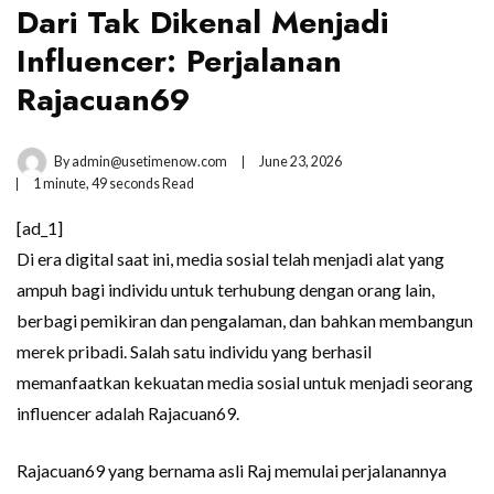
Dari Tak Dikenal Menjadi
Influencer: Perjalanan
Rajacuan69
By
admin@usetimenow.com
June 23, 2026
1 minute, 49 seconds Read
[ad_1]
Di era digital saat ini, media sosial telah menjadi alat yang
ampuh bagi individu untuk terhubung dengan orang lain,
berbagi pemikiran dan pengalaman, dan bahkan membangun
merek pribadi. Salah satu individu yang berhasil
memanfaatkan kekuatan media sosial untuk menjadi seorang
influencer adalah Rajacuan69.
Rajacuan69 yang bernama asli Raj memulai perjalanannya