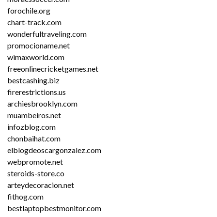
forochile.org
chart-track.com
wonderfultraveling.com
promocioname.net
wimaxworld.com
freeonlinecricketgames.net
bestcashing.biz
firerestrictions.us
archiesbrooklyn.com
muambeiros.net
infozblog.com
chonbaihat.com
elblogdeoscargonzalez.com
webpromote.net
steroids-store.co
arteydecoracion.net
fithog.com
bestlaptopbestmonitor.com