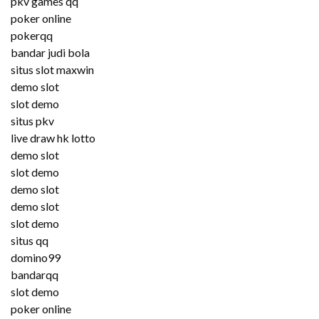
pkv games qq
poker online
pokerqq
bandar judi bola
situs slot maxwin
demo slot
slot demo
situs pkv
live draw hk lotto
demo slot
slot demo
demo slot
demo slot
slot demo
situs qq
domino99
bandarqq
slot demo
poker online