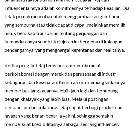
influencer lainnya adalah komitmennya terhadap keaslian. Dia
tidak pernah mencoba untuk menggambarkan gambaran
yang sempurna atau tidak dapat dicapai, melainkan memilih
untuk bersikap transparan tentang perjuangan dan
kemundurannya sendiri. Kejujuran ini bergema di kalangan
pendengarnya, yang menghargai kerentanan dan realitanya.
Ketika pengikut Raj terus bertambah, dia mulai
berkolaborasi dengan merek dan perusahaan di industri
kebugaran dan kesehatan. Kemitraan ini memungkinkannya
memperluas jangkauannya lebih jauh lagi dan terhubung
dengan khalayak yang lebih luas. Melalui postingan
bersponsor dan kolaborasi, Raj dapat berbagi produk dan
layanan yang benar-benar ia yakini, sehingga semakin
memperkuat kredibilitasnya sebagai seorang influencer.