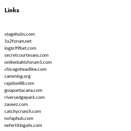
Links
stagehubs.com
1x2forum.net
login99bet.com
secretcourtesans.com
onlinebahisforum1.com
chicagoheadline.com
camming.org
rajalion88.com
goupuntacana.com
riversedgepark.com
zaseez.com
catchycrunch.com
nofaphub.com
nefertitingalls.com