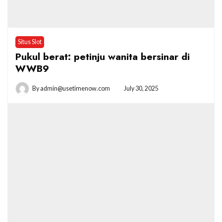
Situs Slot
Pukul berat: petinju wanita bersinar di
WWB9
By
admin@usetimenow.com
July 30, 2025