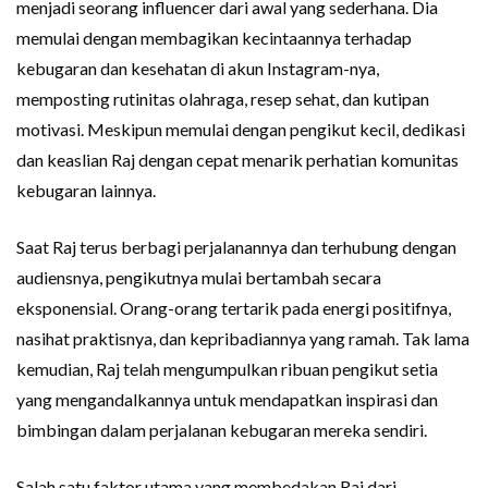
menjadi seorang influencer dari awal yang sederhana. Dia
memulai dengan membagikan kecintaannya terhadap
kebugaran dan kesehatan di akun Instagram-nya,
memposting rutinitas olahraga, resep sehat, dan kutipan
motivasi. Meskipun memulai dengan pengikut kecil, dedikasi
dan keaslian Raj dengan cepat menarik perhatian komunitas
kebugaran lainnya.
Saat Raj terus berbagi perjalanannya dan terhubung dengan
audiensnya, pengikutnya mulai bertambah secara
eksponensial. Orang-orang tertarik pada energi positifnya,
nasihat praktisnya, dan kepribadiannya yang ramah. Tak lama
kemudian, Raj telah mengumpulkan ribuan pengikut setia
yang mengandalkannya untuk mendapatkan inspirasi dan
bimbingan dalam perjalanan kebugaran mereka sendiri.
Salah satu faktor utama yang membedakan Raj dari