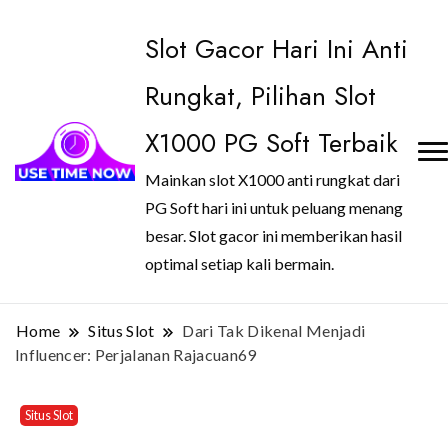
Slot Gacor Hari Ini Anti
Rungkat, Pilihan Slot
X1000 PG Soft Terbaik
Mainkan slot X1000 anti rungkat dari
PG Soft hari ini untuk peluang menang
besar. Slot gacor ini memberikan hasil
optimal setiap kali bermain.
Home
Situs Slot
Dari Tak Dikenal Menjadi
Influencer: Perjalanan Rajacuan69
Situs Slot