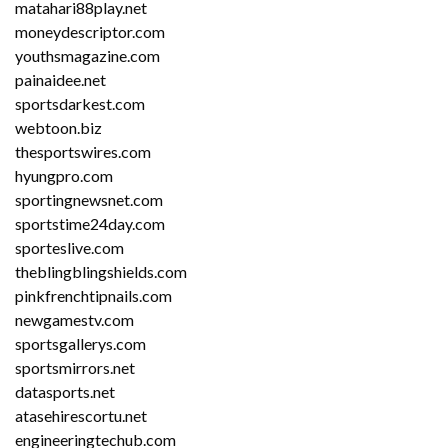
matahari88play.net
moneydescriptor.com
youthsmagazine.com
painaidee.net
sportsdarkest.com
webtoon.biz
thesportswires.com
hyungpro.com
sportingnewsnet.com
sportstime24day.com
sporteslive.com
theblingblingshields.com
pinkfrenchtipnails.com
newgamestv.com
sportsgallerys.com
sportsmirrors.net
datasports.net
atasehirescortu.net
engineeringtechub.com