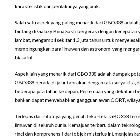
karakteristik dan perilakunya yang unik.
Salah satu aspek yang paling menarik dari GBO338 adalah
bintang di Galaxy Bima Sakti bergerak dengan kecepatan y
lambat, mengambil sekitar 1,3 juta tahun untuk menyelesaika
membingungkan para ilmuwan dan astronom, yang mengarah 
biasa ini.
Aspek lain yang menarik dari GBO338 adalah dampak poten
GBO338 berada di jalur tabrakan dengan tata surya kita, d
beberapa juta tahun ke depan. Pertemuan yang dekat ini berp
bahkan dapat menyebabkan gangguan awan OORT, wilayah ba
Terlepas dari sifatnya yang penuh teka -teki, GBO338 terus
ilmuwan di seluruh dunia. Kemajuan terbaru dalam teknolo
rinci dan komprehensif dari objek misterius ini, menjelaska