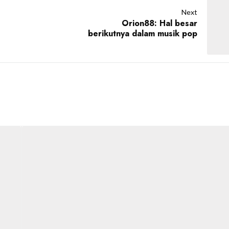
Next
Orion88: Hal besar
berikutnya dalam musik pop