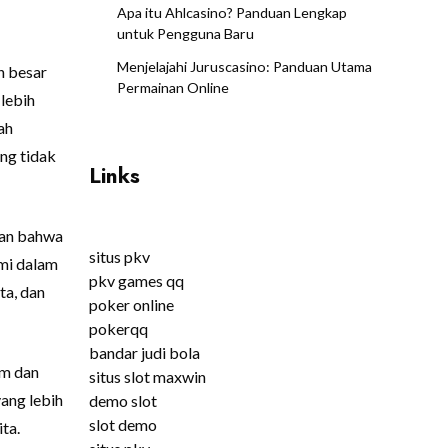
Apa itu Ahlcasino? Panduan Lengkap
untuk Pengguna Baru
Menjelajahi Juruscasino: Panduan Utama
n besar
Permainan Online
lebih
ah
ng tidak
Links
kan bahwa
situs pkv
umi dalam
pkv games qq
ta, dan
poker online
pokerqq
bandar judi bola
om dan
situs slot maxwin
ang lebih
demo slot
slot demo
ta.