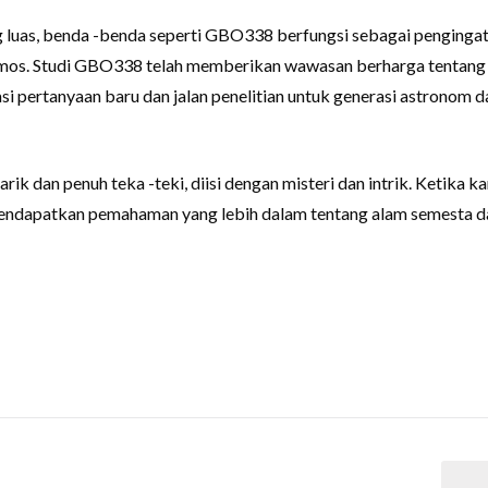
 luas, benda -benda seperti GBO338 berfungsi sebagai pengingat
smos. Studi GBO338 telah memberikan wawasan berharga tentang 
si pertanyaan baru dan jalan penelitian untuk generasi astronom 
 dan penuh teka -teki, diisi dengan misteri dan intrik. Ketika ka
 mendapatkan pemahaman yang lebih dalam tentang alam semesta 