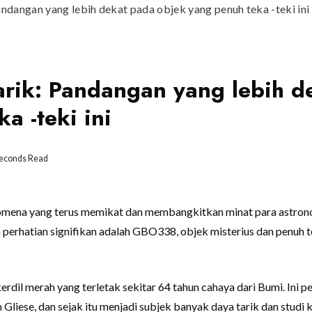
angan yang lebih dekat pada objek yang penuh teka -teki ini
ik: Pandangan yang lebih d
a -teki ini
seconds Read
nomena yang terus memikat dan membangkitkan minat para astro
 perhatian signifikan adalah GBO338, objek misterius dan penuh t
rdil merah yang terletak sekitar 64 tahun cahaya dari Bumi. Ini p
liese, dan sejak itu menjadi subjek banyak daya tarik dan studi 