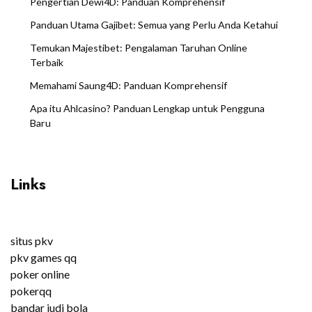
Pengertian Dewi4D: Panduan Komprehensif
Panduan Utama Gajibet: Semua yang Perlu Anda Ketahui
Temukan Majestibet: Pengalaman Taruhan Online
Terbaik
Memahami Saung4D: Panduan Komprehensif
Apa itu Ahlcasino? Panduan Lengkap untuk Pengguna
Baru
Links
situs pkv
pkv games qq
poker online
pokerqq
bandar judi bola