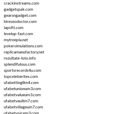
crackinstreams.com
gadgetspak.com
gearsngadget.com
hireseodoctor.com
lapsfit.com
levelup-fast.com
mytreepla.net
pokersimulations.com
replicamanufactory.net
rezultate-loto.info
splendifulous.com
sportsrecords4u.com
topceleberites.com
ufabetting8m4.com
ufabetunionum3.com
ufabetvalueum3.com
ufabetvaultm7.com
ufabetvillageum7.com
ufabetvoicem3.com