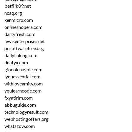
betflik09.net
ncaq.org
xenmicro.com
onlineshopera.com
dartyfresh.com
lewisenterprises.net
pcsoftwarefree.org
dailylinking.com
dnafyx.com
giocolenuvole.com
iyouessential.com
withloveamity.com
youlearncode.com
fxyatirim.com
abbuguide.com
technologyresult.com
webhostingoffers.org
whatszow.com