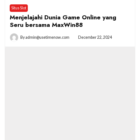
Situs Slot
Menjelajahi Dunia Game Online yang
Seru bersama MaxWin88
By
admin@usetimenow.com
December 22, 2024