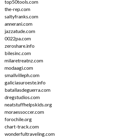
top50tools.com
the-rep.com
saltyfranks.com
annerani.com
jazzatude.com
0022pa.com
zeroshare.info
bilesinc.com
milaretreatnz.com
modaagi.com
smallvilleph.com
galiciasuroeste.info
batallasdeguerra.com
dregstudios.com
neatstuffhelpskids.org
moraessoccer.com
forochile.org
chart-track.com
wonderfultraveling.com