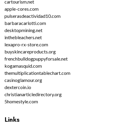
cartourism.net
apple-cores.com
pulserasdeactividad10.com
barbaracarlotti.com
desktopmining.net
inthebleachers.net
lexapro-rx-store.com
buyskincareproducts.org
frenchbulldogpuppyforsale.net
kogamasquid.com
themultiplicationtablechart.com
casinoglamour.org
dextercoin.io
christianarticledirectory.org
5homestyle.com
Links