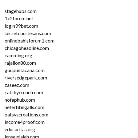
stagehubs.com
1x2forum.net
login99bet.com
secretcourtesans.com
onlinebahisforum1.com
chicagoheadline.com
camming.org
rajalion88.com
goupuntacana.com
riversedgepark.com
zaseez.com
catchycrunch.com
nofaphub.com
nefertitingalls.com
patsyscreations.com
income4proof.com
educaritas.org
lensajelajah.com