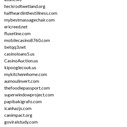
heckrodtwetland.org
halfheardinthestillness.com
mybestmassagechair.com
ericreed.net
fluxetine.com
mobilecasino8760.com
betqq3.net
casinoloans5.us
CasinoAuction.us
kipooglecouk.us
mykitchennhome.com
aumoulinvert.com
thefoodiepassport.com
superwindowproject.com
papibakigrafo.com
icanhazjs.com
canimpact.org
goviralstudy.com