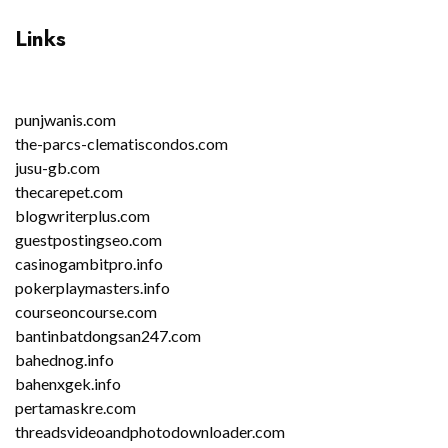
Links
punjwanis.com
the-parcs-clematiscondos.com
jusu-gb.com
thecarepet.com
blogwriterplus.com
guestpostingseo.com
casinogambitpro.info
pokerplaymasters.info
courseoncourse.com
bantinbatdongsan247.com
bahednog.info
bahenxgek.info
pertamaskre.com
threadsvideoandphotodownloader.com