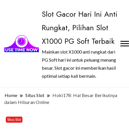
Slot Gacor Hari Ini Anti
Rungkat, Pilihan Slot
X1000 PG Soft Terbaik
Mainkan slot X1000 anti rungkat dari
PG Soft hari ini untuk peluang menang
besar. Slot gacor ini memberikan hasil
optimal setiap kali bermain.
Home
Situs Slot
Hoki178: Hal Besar Berikutnya
dalam Hiburan Online
Situs Slot