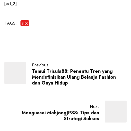
[ad_2]
TAGS:
slot
Previous
Temui Trisula88: Penentu Tren yang
Mendefinisikan Ulang Belanja Fashion
dan Gaya Hidup
Next
Menguasai MahjongJP88: Tips dan
Strategi Sukses