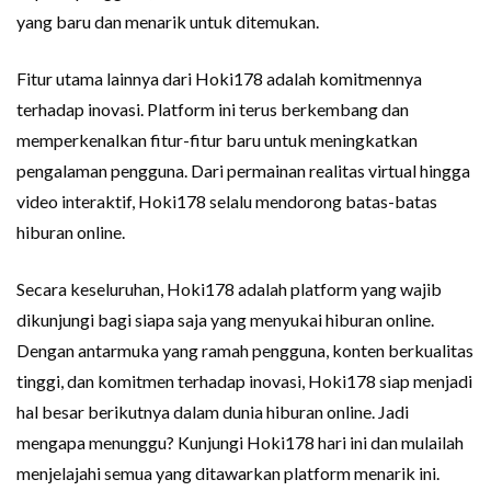
yang baru dan menarik untuk ditemukan.
Fitur utama lainnya dari Hoki178 adalah komitmennya
terhadap inovasi. Platform ini terus berkembang dan
memperkenalkan fitur-fitur baru untuk meningkatkan
pengalaman pengguna. Dari permainan realitas virtual hingga
video interaktif, Hoki178 selalu mendorong batas-batas
hiburan online.
Secara keseluruhan, Hoki178 adalah platform yang wajib
dikunjungi bagi siapa saja yang menyukai hiburan online.
Dengan antarmuka yang ramah pengguna, konten berkualitas
tinggi, dan komitmen terhadap inovasi, Hoki178 siap menjadi
hal besar berikutnya dalam dunia hiburan online. Jadi
mengapa menunggu? Kunjungi Hoki178 hari ini dan mulailah
menjelajahi semua yang ditawarkan platform menarik ini.