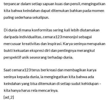
terpancar dalam setiap sapuan kuas dan pensil, mengingatkan
kita bahwa keindahan dapat ditemukan bahkan pada momen
paling sederhana sekalipun.
Di dunia di mana konformitas sering kali lebih diutamakan
daripada individualitas, cemara123 menonjol sebagai
mercusuar kreativitas dan inspirasi. Karya seninya merupakan
bukti kekuatan ekspresi diri dan pentingnya merangkul
perspektif unik seseorang terhadap dunia.
Saat cemara123 terus berkreasi dan membagikan karya
seninya kepada dunia, ia mengingatkan kita bahwa ada
keindahan yang bisa ditemukan di setiap sudut kehidupan –
kita hanya harus rela mencarinya.
[ad_2]