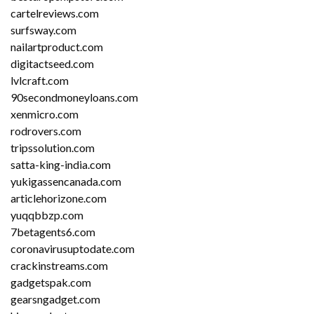
cartelreviews.com
surfsway.com
nailartproduct.com
digitactseed.com
lvlcraft.com
90secondmoneyloans.com
xenmicro.com
rodrovers.com
tripssolution.com
satta-king-india.com
yukigassencanada.com
articlehorizone.com
yuqqbbzp.com
7betagents6.com
coronavirusuptodate.com
crackinstreams.com
gadgetspak.com
gearsngadget.com