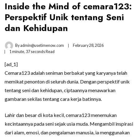
Inside the Mind of cemara123:
Perspektif Unik tentang Seni
dan Kehidupan
By
admin@usetimenow.com
February 28, 2026
1 minute, 37 seconds Read
[ad_1]
Cemara123 adalah seniman berbakat yang karyanya telah
memikat penonton di seluruh dunia. Dengan perspektif unik
tentang seni dan kehidupan, ciptaannya menawarkan
gambaran sekilas tentang cara kerja batinnya.
Lahir dan besar di kota kecil, cemara123 menemukan
kecintaannya pada seni sejak usia muda. Mengambil inspirasi
dari alam, emosi, dan pengalaman manusia, ia menggunakan