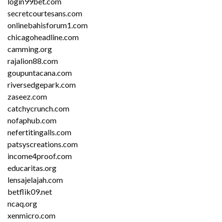
login99bet.com
secretcourtesans.com
onlinebahisforum1.com
chicagoheadline.com
camming.org
rajalion88.com
goupuntacana.com
riversedgepark.com
zaseez.com
catchycrunch.com
nofaphub.com
nefertitingalls.com
patsyscreations.com
income4proof.com
educaritas.org
lensajelajah.com
betflik09.net
ncaq.org
xenmicro.com