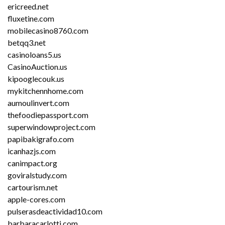
ericreed.net
fluxetine.com
mobilecasino8760.com
betqq3.net
casinoloans5.us
CasinoAuction.us
kipooglecouk.us
mykitchennhome.com
aumoulinvert.com
thefoodiepassport.com
superwindowproject.com
papibakigrafo.com
icanhazjs.com
canimpact.org
goviralstudy.com
cartourism.net
apple-cores.com
pulserasdeactividad10.com
barbaracarlotti.com