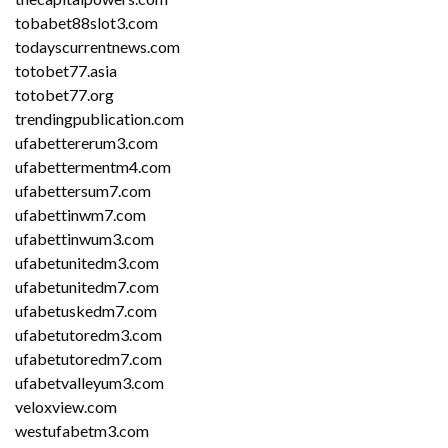
tobabet88slot3.com
todayscurrentnews.com
totobet77.asia
totobet77.org
trendingpublication.com
ufabettererum3.com
ufabettermentm4.com
ufabettersum7.com
ufabettinwm7.com
ufabettinwum3.com
ufabetunitedm3.com
ufabetunitedm7.com
ufabetuskedm7.com
ufabetutoredm3.com
ufabetutoredm7.com
ufabetvalleyum3.com
veloxview.com
westufabetm3.com