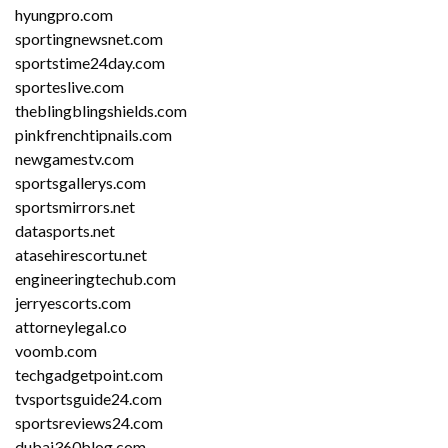
hyungpro.com
sportingnewsnet.com
sportstime24day.com
sporteslive.com
theblingblingshields.com
pinkfrenchtipnails.com
newgamestv.com
sportsgallerys.com
sportsmirrors.net
datasports.net
atasehirescortu.net
engineeringtechub.com
jerryescorts.com
attorneylegal.co
voomb.com
techgadgetpoint.com
tvsportsguide24.com
sportsreviews24.com
dubai360blog.com