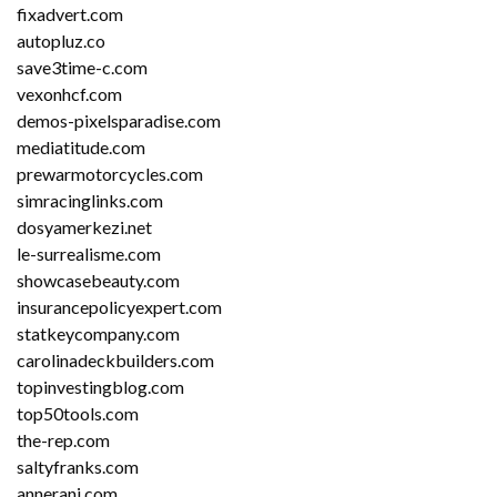
fixadvert.com
autopluz.co
save3time-c.com
vexonhcf.com
demos-pixelsparadise.com
mediatitude.com
prewarmotorcycles.com
simracinglinks.com
dosyamerkezi.net
le-surrealisme.com
showcasebeauty.com
insurancepolicyexpert.com
statkeycompany.com
carolinadeckbuilders.com
topinvestingblog.com
top50tools.com
the-rep.com
saltyfranks.com
annerani.com