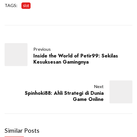
TAGS:
slot
Previous
Inside the World of Petir99: Sekilas
Kesuksesan Gamingnya
Next
Spinhoki88: Ahli Strategi di Dunia
Game Online
Similar Posts