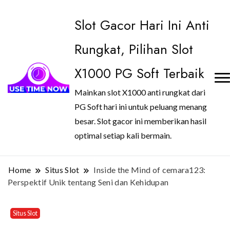
Slot Gacor Hari Ini Anti
Rungkat, Pilihan Slot
X1000 PG Soft Terbaik
Mainkan slot X1000 anti rungkat dari
PG Soft hari ini untuk peluang menang
besar. Slot gacor ini memberikan hasil
optimal setiap kali bermain.
Home
Situs Slot
Inside the Mind of cemara123:
Perspektif Unik tentang Seni dan Kehidupan
Situs Slot