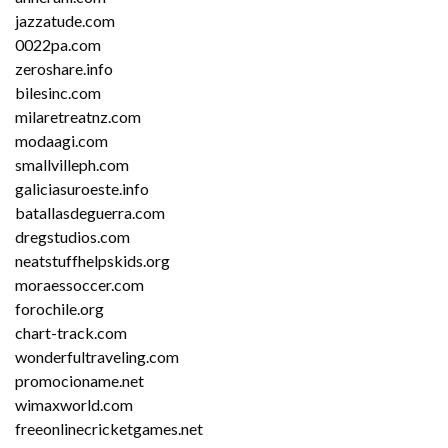
jazzatude.com
0022pa.com
zeroshare.info
bilesinc.com
milaretreatnz.com
modaagi.com
smallvilleph.com
galiciasuroeste.info
batallasdeguerra.com
dregstudios.com
neatstuffhelpskids.org
moraessoccer.com
forochile.org
chart-track.com
wonderfultraveling.com
promocioname.net
wimaxworld.com
freeonlinecricketgames.net