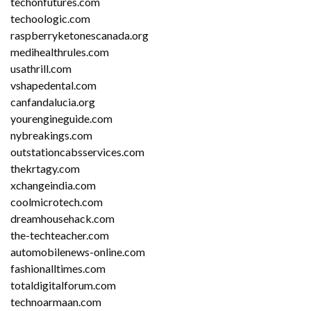
techonfutures.com
techoologic.com
raspberryketonescanada.org
medihealthrules.com
usathrill.com
vshapedental.com
canfandalucia.org
yourengineguide.com
nybreakings.com
outstationcabsservices.com
thekrtagy.com
xchangeindia.com
coolmicrotech.com
dreamhousehack.com
the-techteacher.com
automobilenews-online.com
fashionalltimes.com
totaldigitalforum.com
technoarmaan.com