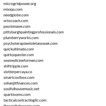
microgridpower.org
mixiqo.com
needglobe.com
ortocoach.com
passionawe.com
pittsburghpaintingprofessionals.com
plumberryworks.com
psychoterapiawioletanowak.com
quickultimate.com
quirkyquester.com
sexmedicineformen.com
shiftripple.com
slotterpercaya.co
smartcoolbox.com
sohanjitfinances.com
soulfulhousemusic.net
sparklooms.com
tacticalcontractingllc.com
thecapitalpowers.com