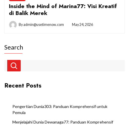
Inside the Mind of Marina77: Visi Kreatif
di Balik Merek
By
admin@usetimenow.com
May 24, 2026
Search
Recent Posts
Pengertian Dunia303: Panduan Komprehensif untuk
Pemula
Menjelajahi Dunia Dewanaga77: Panduan Komprehensif