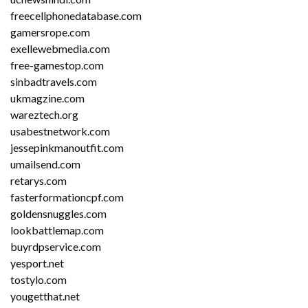
freecellphonedatabase.com
gamersrope.com
exellewebmedia.com
free-gamestop.com
sinbadtravels.com
ukmagzine.com
wareztech.org
usabestnetwork.com
jessepinkmanoutfit.com
umailsend.com
retarys.com
fasterformationcpf.com
goldensnuggles.com
lookbattlemap.com
buyrdpservice.com
yesport.net
tostylo.com
yougetthat.net