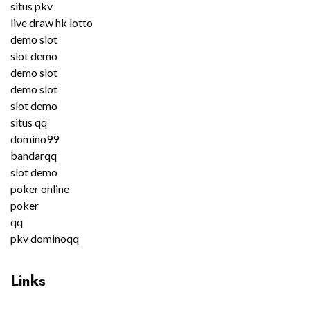
situs pkv
live draw hk lotto
demo slot
slot demo
demo slot
demo slot
slot demo
situs qq
domino99
bandarqq
slot demo
poker online
poker
qq
pkv dominoqq
Links