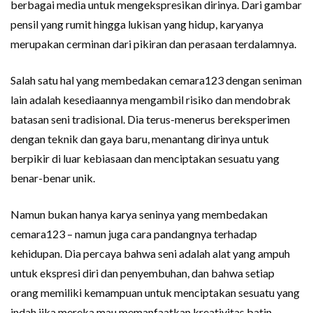
berbagai media untuk mengekspresikan dirinya. Dari gambar
pensil yang rumit hingga lukisan yang hidup, karyanya
merupakan cerminan dari pikiran dan perasaan terdalamnya.
Salah satu hal yang membedakan cemara123 dengan seniman
lain adalah kesediaannya mengambil risiko dan mendobrak
batasan seni tradisional. Dia terus-menerus bereksperimen
dengan teknik dan gaya baru, menantang dirinya untuk
berpikir di luar kebiasaan dan menciptakan sesuatu yang
benar-benar unik.
Namun bukan hanya karya seninya yang membedakan
cemara123 – namun juga cara pandangnya terhadap
kehidupan. Dia percaya bahwa seni adalah alat yang ampuh
untuk ekspresi diri dan penyembuhan, dan bahwa setiap
orang memiliki kemampuan untuk menciptakan sesuatu yang
indah jika mereka mau memanfaatkan kreativitas batin