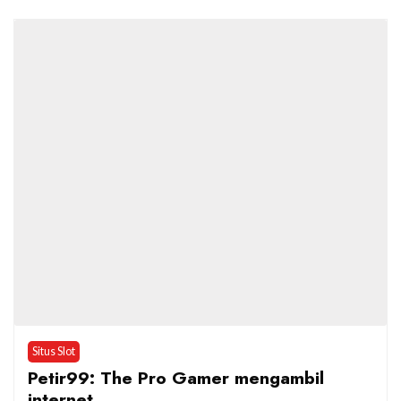
Situs Slot
Petir99: The Pro Gamer mengambil
internet