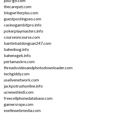
jusu-gb.com
thecarepet.com
blogwriterplus.com
guestpostingseo.com
casinogambitpro.info
pokerplaymasters.info
courseoncourse.com
bantinbatdongsan247.com
bahednog.info
bahenxgek.info
pertamaskre.com
threadsvideoandphotodownloader.com
techgiddy.com
usalivenetwork.com
jackpotrushonline.info
ucnewshindi.com
freecellphonedatabase.com
gamersrope.com
exellewebmedia.com