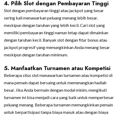
4.
Pilih Slot dengan Pembayaran Tinggi
Slot dengan pembayaran tinggi atau jackpot yang besar
sering kali menawarkan peluang menang lebih besar,
meskipun dengan taruhan yang lebih kecil. Cari slot yang
memiliki pembayaran tinggi namun tetap dapat dimainkan
dengan taruhan kecil. Banyak slot dengan fitur bonus atau
jackpot progresif yang memungkinkan Anda menang besar
meskipun dengan taruhan minimum.
5.
Manfaatkan Turnamen atau Kompetisi
Beberapa situs slot menawarkan turnamen atau kompetisi di
mana pemain dapat bersaing untuk memenangkan hadiah
besar. Jika Anda bermain dengan modal minim, mengikuti
turnamen ini bisa menjadi cara yang baik untuk memperbesar
peluang menang. Beberapa turnamen memungkinkan pemain
untuk berpartisipasi tanpa biaya masuk atau dengan biaya