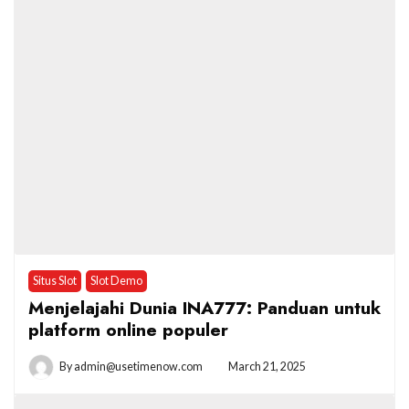
Situs Slot
Slot Demo
Menjelajahi Dunia INA777: Panduan untuk
platform online populer
By
admin@usetimenow.com
March 21, 2025