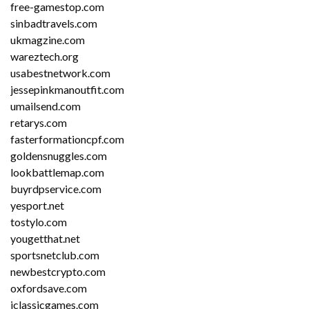
free-gamestop.com
sinbadtravels.com
ukmagzine.com
wareztech.org
usabestnetwork.com
jessepinkmanoutfit.com
umailsend.com
retarys.com
fasterformationcpf.com
goldensnuggles.com
lookbattlemap.com
buyrdpservice.com
yesport.net
tostylo.com
yougetthat.net
sportsnetclub.com
newbestcrypto.com
oxfordsave.com
iclassicgames.com