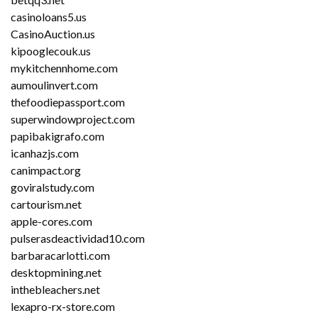
casinoloans5.us
CasinoAuction.us
kipooglecouk.us
mykitchennhome.com
aumoulinvert.com
thefoodiepassport.com
superwindowproject.com
papibakigrafo.com
icanhazjs.com
canimpact.org
goviralstudy.com
cartourism.net
apple-cores.com
pulserasdeactividad10.com
barbaracarlotti.com
desktopmining.net
inthebleachers.net
lexapro-rx-store.com