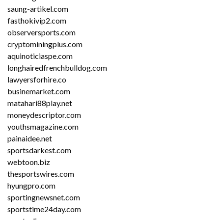
saung-artikel.com
fasthokivip2.com
observersports.com
cryptominingplus.com
aquinoticiaspe.com
longhairedfrenchbulldog.com
lawyersforhire.co
businemarket.com
matahari88play.net
moneydescriptor.com
youthsmagazine.com
painaidee.net
sportsdarkest.com
webtoon.biz
thesportswires.com
hyungpro.com
sportingnewsnet.com
sportstime24day.com