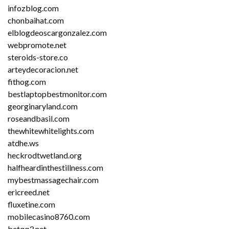
infozblog.com
chonbaihat.com
elblogdeoscargonzalez.com
webpromote.net
steroids-store.co
arteydecoracion.net
fithog.com
bestlaptopbestmonitor.com
georginaryland.com
roseandbasil.com
thewhitewhitelights.com
atdhe.ws
heckrodtwetland.org
halfheardinthestillness.com
mybestmassagechair.com
ericreed.net
fluxetine.com
mobilecasino8760.com
betqq3.net