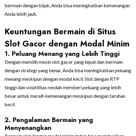
bermain dengan bijak, Anda bisa meningkatkan kemenangan
Anda lebih jauh.
Keuntungan Bermain di Situs
Slot Gacor dengan Modal Minim
1.
Peluang Menang yang Lebih Tinggi
Dengan memilih mesin slot gacor yang tepat dan bermain
dengan strategi yang benar, Anda bisa meningkatkan peluang
menang meskipun dengan modal kecil. Slot dengan RTP
tinggi dan volatilitas rendah memberi peluang yang lebih
besar untuk meraih kemenangan meskipun dengan taruhan
kecil.
2.
Pengalaman Bermain yang
Menyenangkan
Bermain slot dengan modal minim tetap bisa memberikan