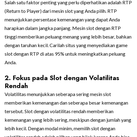
Salah satu faktor penting yang perlu diperhatikan adalah RTP
(Return to Player) dari mesin slot yang Anda pilih. RTP
menunjukkan persentase kemenangan yang dapat Anda
harapkan dalam jangka panjang. Mesin slot dengan RTP
tinggi memberikan peluang menang yang lebih besar, bahkan
dengan taruhan kecil. Carilah situs yang menyediakan game
slot dengan RTP di atas 95% untuk meningkatkan peluang
Anda.
2.
Fokus pada Slot dengan Volatilitas
Rendah
Volatilitas menunjukkan seberapa sering mesin slot
memberikan kemenangan dan seberapa besar kemenangan
tersebut. Slot dengan volatilitas rendah memberikan
kemenangan yang lebih sering, meskipun dengan jumlah yang
lebih kecil. Dengan modal minim, memilih slot dengan
volatilitas rendah adalah pilihan yang bijak karena Anda bisa