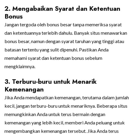
2.
Mengabaikan Syarat dan Ketentuan
Bonus
Jangan tergoda oleh bonus besar tanpa memeriksa syarat
dan ketentuannya terlebih dahulu. Banyak situs menawarkan
bonus besar, namun dengan syarat taruhan yang tinggi atau
batasan tertentu yang sulit dipenuhi. Pastikan Anda
memahami syarat dan ketentuan bonus sebelum
mengklaimnya.
3.
Terburu-buru untuk Menarik
Kemenangan
Jika Anda mendapatkan kemenangan, terutama dalam jumlah
kecil, jangan terburu-buru untuk menariknya. Beberapa situs
memungkinkan Anda untuk terus bermain dengan
kemenangan yang lebih kecil, memberi Anda peluang untuk
mengembangkan kemenangan tersebut. Jika Anda terus