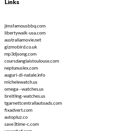
Links
jimsfamousbbq.com
libertywalk-usa.com
australiamovie.net
gizmobird.co.uk
mp3djsong.com
coursdanglaistoulouse.com
neptunuslex.com
auguri-di-natale.info
michelewatch.us
omega--watches.us
breitling-watches.us
tgarnettcentrallautoads.com
fixadvert.com
autopluz.co
save3time-c.com
vexonhcf.com