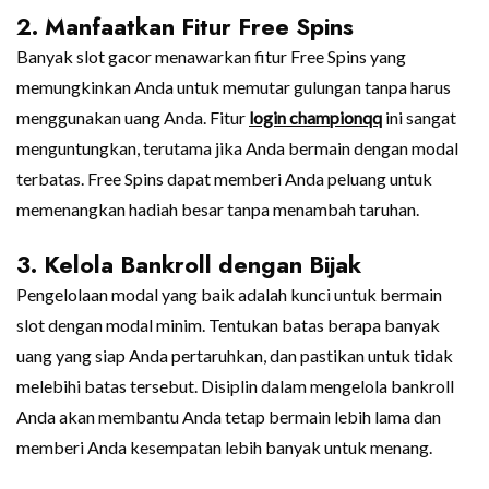
2.
Manfaatkan Fitur Free Spins
Banyak slot gacor menawarkan fitur Free Spins yang
memungkinkan Anda untuk memutar gulungan tanpa harus
menggunakan uang Anda. Fitur
login championqq
ini sangat
menguntungkan, terutama jika Anda bermain dengan modal
terbatas. Free Spins dapat memberi Anda peluang untuk
memenangkan hadiah besar tanpa menambah taruhan.
3.
Kelola Bankroll dengan Bijak
Pengelolaan modal yang baik adalah kunci untuk bermain
slot dengan modal minim. Tentukan batas berapa banyak
uang yang siap Anda pertaruhkan, dan pastikan untuk tidak
melebihi batas tersebut. Disiplin dalam mengelola bankroll
Anda akan membantu Anda tetap bermain lebih lama dan
memberi Anda kesempatan lebih banyak untuk menang.