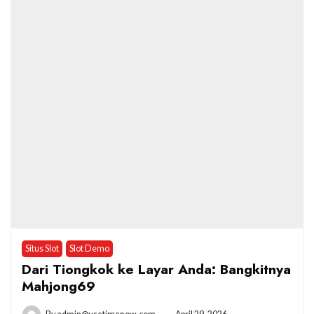
Situs Slot
Slot Demo
Dari Tiongkok ke Layar Anda: Bangkitnya
Mahjong69