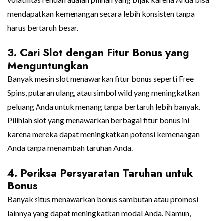
mendapatkan kemenangan secara lebih konsisten tanpa
harus bertaruh besar.
3.
Cari Slot dengan Fitur Bonus yang
Menguntungkan
Banyak mesin slot menawarkan fitur bonus seperti Free
Spins, putaran ulang, atau simbol wild yang meningkatkan
peluang Anda untuk menang tanpa bertaruh lebih banyak.
Pilihlah slot yang menawarkan berbagai fitur bonus ini
karena mereka dapat meningkatkan potensi kemenangan
Anda tanpa menambah taruhan Anda.
4.
Periksa Persyaratan Taruhan untuk
Bonus
Banyak situs menawarkan bonus sambutan atau promosi
lainnya yang dapat meningkatkan modal Anda. Namun,