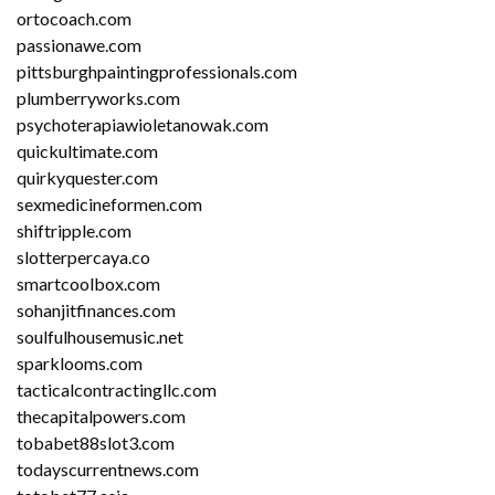
ortocoach.com
passionawe.com
pittsburghpaintingprofessionals.com
plumberryworks.com
psychoterapiawioletanowak.com
quickultimate.com
quirkyquester.com
sexmedicineformen.com
shiftripple.com
slotterpercaya.co
smartcoolbox.com
sohanjitfinances.com
soulfulhousemusic.net
sparklooms.com
tacticalcontractingllc.com
thecapitalpowers.com
tobabet88slot3.com
todayscurrentnews.com