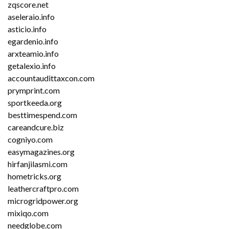
zqscore.net
aseleraio.info
asticio.info
egardenio.info
arxteamio.info
getalexio.info
accountaudittaxcon.com
prymprint.com
sportkeeda.org
besttimespend.com
careandcure.biz
cogniyo.com
easymagazines.org
hirfanjilasmi.com
hometricks.org
leathercraftpro.com
microgridpower.org
mixiqo.com
needglobe.com