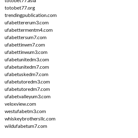
totobet77.asia
totobet77.org
trendingpublication.com
ufabettererum3.com
ufabettermentm4.com
ufabettersum7.com
ufabettinwm7.com
ufabettinwum3.com
ufabetunitedm3.com
ufabetunitedm7.com
ufabetuskedm7.com
ufabetutoredm3.com
ufabetutoredm7.com
ufabetvalleyum3.com
veloxview.com
westufabetm3.com
whiskeybrothersllc.com
wildufabetum7.com