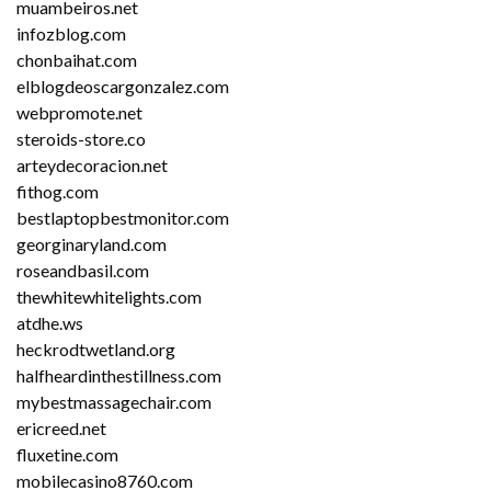
muambeiros.net
infozblog.com
chonbaihat.com
elblogdeoscargonzalez.com
webpromote.net
steroids-store.co
arteydecoracion.net
fithog.com
bestlaptopbestmonitor.com
georginaryland.com
roseandbasil.com
thewhitewhitelights.com
atdhe.ws
heckrodtwetland.org
halfheardinthestillness.com
mybestmassagechair.com
ericreed.net
fluxetine.com
mobilecasino8760.com