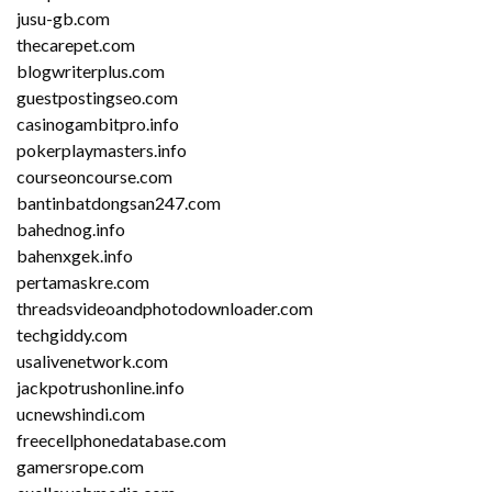
jusu-gb.com
thecarepet.com
blogwriterplus.com
guestpostingseo.com
casinogambitpro.info
pokerplaymasters.info
courseoncourse.com
bantinbatdongsan247.com
bahednog.info
bahenxgek.info
pertamaskre.com
threadsvideoandphotodownloader.com
techgiddy.com
usalivenetwork.com
jackpotrushonline.info
ucnewshindi.com
freecellphonedatabase.com
gamersrope.com