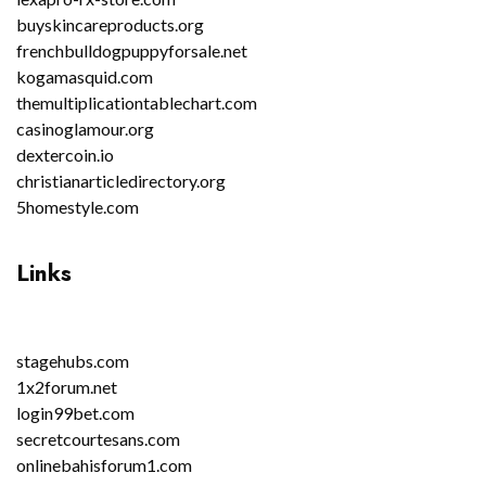
buyskincareproducts.org
frenchbulldogpuppyforsale.net
kogamasquid.com
themultiplicationtablechart.com
casinoglamour.org
dextercoin.io
christianarticledirectory.org
5homestyle.com
Links
stagehubs.com
1x2forum.net
login99bet.com
secretcourtesans.com
onlinebahisforum1.com