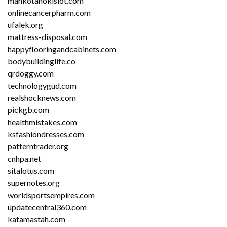
mahkotahokislot.com
onlinecancerpharm.com
ufalek.org
mattress-disposal.com
happyflooringandcabinets.com
bodybuildinglife.co
qrdoggy.com
technologygud.com
realshocknews.com
pickgb.com
healthmistakes.com
ksfashiondresses.com
patterntrader.org
cnhpa.net
sitalotus.com
supernotes.org
worldsportsempires.com
updatecentral360.com
katamastah.com