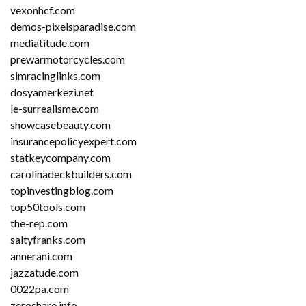
vexonhcf.com
demos-pixelsparadise.com
mediatitude.com
prewarmotorcycles.com
simracinglinks.com
dosyamerkezi.net
le-surrealisme.com
showcasebeauty.com
insurancepolicyexpert.com
statkeycompany.com
carolinadeckbuilders.com
topinvestingblog.com
top50tools.com
the-rep.com
saltyfranks.com
annerani.com
jazzatude.com
0022pa.com
zeroshare.info