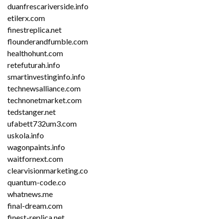
duanfrescariverside.info
etilerx.com
finestreplica.net
flounderandfumble.com
healthohunt.com
retefuturah.info
smartinvestinginfo.info
technewsalliance.com
technonetmarket.com
tedstanger.net
ufabett732um3.com
uskola.info
wagonpaints.info
waitfornext.com
clearvisionmarketing.co
quantum-code.co
whatnews.me
final-dream.com
finest-replica.net