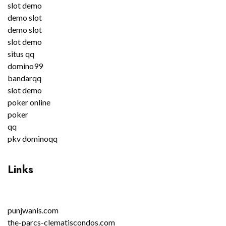
slot demo
demo slot
demo slot
slot demo
situs qq
domino99
bandarqq
slot demo
poker online
poker
qq
pkv dominoqq
Links
punjwanis.com
the-parcs-clematiscondos.com