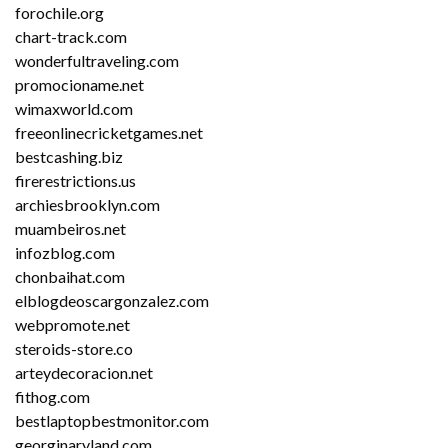
forochile.org
chart-track.com
wonderfultraveling.com
promocioname.net
wimaxworld.com
freeonlinecricketgames.net
bestcashing.biz
firerestrictions.us
archiesbrooklyn.com
muambeiros.net
infozblog.com
chonbaihat.com
elblogdeoscargonzalez.com
webpromote.net
steroids-store.co
arteydecoracion.net
fithog.com
bestlaptopbestmonitor.com
georginaryland.com