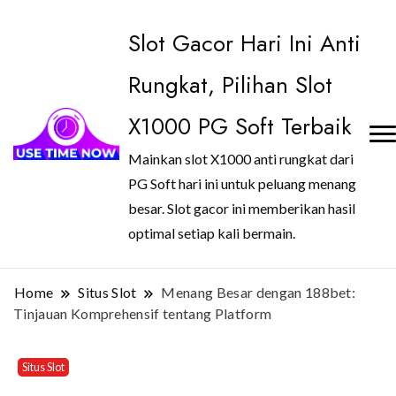
Slot Gacor Hari Ini Anti
Rungkat, Pilihan Slot
X1000 PG Soft Terbaik
Mainkan slot X1000 anti rungkat dari
PG Soft hari ini untuk peluang menang
besar. Slot gacor ini memberikan hasil
optimal setiap kali bermain.
Home
Situs Slot
Menang Besar dengan 188bet:
Tinjauan Komprehensif tentang Platform
Situs Slot