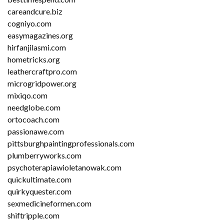
careandcure.biz
cogniyo.com
easymagazines.org
hirfanjilasmi.com
hometricks.org
leathercraftpro.com
microgridpower.org
mixiqo.com
needglobe.com
ortocoach.com
passionawe.com
pittsburghpaintingprofessionals.com
plumberryworks.com
psychoterapiawioletanowak.com
quickultimate.com
quirkyquester.com
sexmedicineformen.com
shiftripple.com