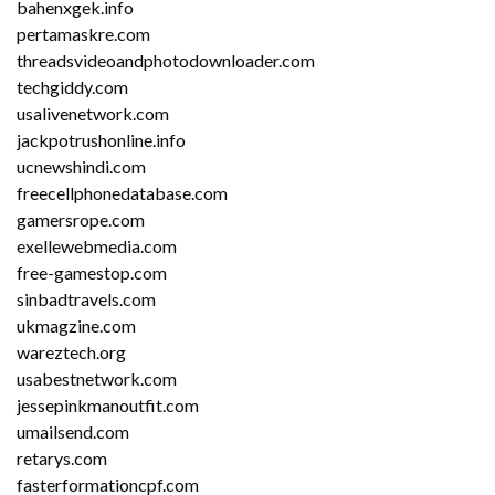
bahenxgek.info
pertamaskre.com
threadsvideoandphotodownloader.com
techgiddy.com
usalivenetwork.com
jackpotrushonline.info
ucnewshindi.com
freecellphonedatabase.com
gamersrope.com
exellewebmedia.com
free-gamestop.com
sinbadtravels.com
ukmagzine.com
wareztech.org
usabestnetwork.com
jessepinkmanoutfit.com
umailsend.com
retarys.com
fasterformationcpf.com