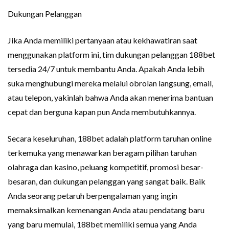
Dukungan Pelanggan
Jika Anda memiliki pertanyaan atau kekhawatiran saat
menggunakan platform ini, tim dukungan pelanggan 188bet
tersedia 24/7 untuk membantu Anda. Apakah Anda lebih
suka menghubungi mereka melalui obrolan langsung, email,
atau telepon, yakinlah bahwa Anda akan menerima bantuan
cepat dan berguna kapan pun Anda membutuhkannya.
Secara keseluruhan, 188bet adalah platform taruhan online
terkemuka yang menawarkan beragam pilihan taruhan
olahraga dan kasino, peluang kompetitif, promosi besar-
besaran, dan dukungan pelanggan yang sangat baik. Baik
Anda seorang petaruh berpengalaman yang ingin
memaksimalkan kemenangan Anda atau pendatang baru
yang baru memulai, 188bet memiliki semua yang Anda