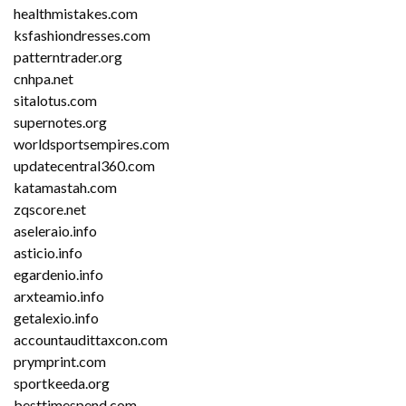
healthmistakes.com
ksfashiondresses.com
patterntrader.org
cnhpa.net
sitalotus.com
supernotes.org
worldsportsempires.com
updatecentral360.com
katamastah.com
zqscore.net
aseleraio.info
asticio.info
egardenio.info
arxteamio.info
getalexio.info
accountaudittaxcon.com
prymprint.com
sportkeeda.org
besttimespend.com