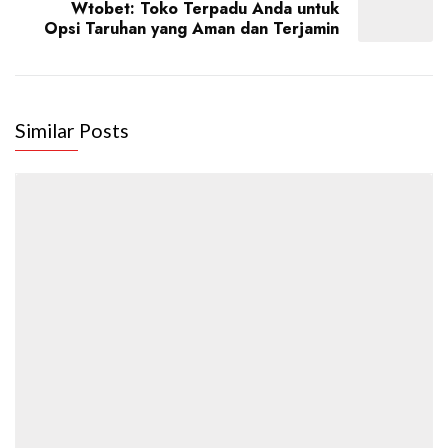
Wtobet: Toko Terpadu Anda untuk
Opsi Taruhan yang Aman dan Terjamin
Similar Posts