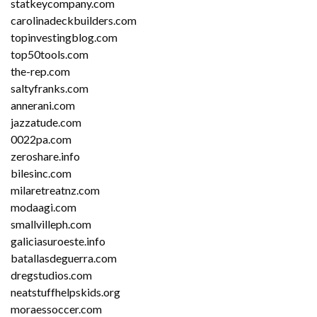
statkeycompany.com
carolinadeckbuilders.com
topinvestingblog.com
top50tools.com
the-rep.com
saltyfranks.com
annerani.com
jazzatude.com
0022pa.com
zeroshare.info
bilesinc.com
milaretreatnz.com
modaagi.com
smallvilleph.com
galiciasuroeste.info
batallasdeguerra.com
dregstudios.com
neatstuffhelpskids.org
moraessoccer.com