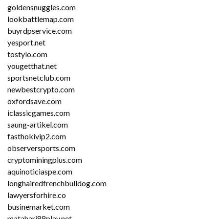
goldensnuggles.com
lookbattlemap.com
buyrdpservice.com
yesport.net
tostylo.com
yougetthat.net
sportsnetclub.com
newbestcrypto.com
oxfordsave.com
iclassicgames.com
saung-artikel.com
fasthokivip2.com
observersports.com
cryptominingplus.com
aquinoticiaspe.com
longhairedfrenchbulldog.com
lawyersforhire.co
businemarket.com
matahari88play.net