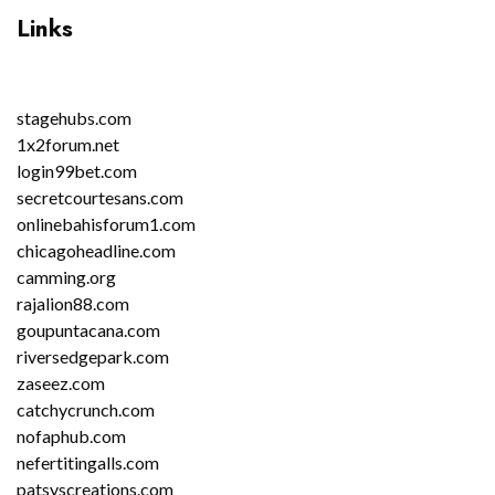
Links
stagehubs.com
1x2forum.net
login99bet.com
secretcourtesans.com
onlinebahisforum1.com
chicagoheadline.com
camming.org
rajalion88.com
goupuntacana.com
riversedgepark.com
zaseez.com
catchycrunch.com
nofaphub.com
nefertitingalls.com
patsyscreations.com