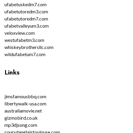
ufabetuskedm7.com
ufabetutoredm3.com
ufabetutoredm7.com
ufabetvalleyum3.com
veloxview.com
westufabetm3.com
whiskeybrothersllc.com
wildufabetum7.com
Links
jimsfamousbbq.com
libertywalk-usa.com
australiamovie.net
gizmobird.co.uk
mp3djsong.com
coursdanglaistoulouse.com