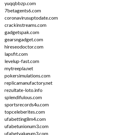
yuqqbbzp.com
7betagents6.com
coronavirusuptodate.com
crackinstreams.com
gadgetspak.com
gearsngadget.com
hireseodoctor.com
lapsfit.com
levelup-fast.com
mytreepla.net
pokersimulations.com
replicamanufactory.net
rezultate-loto.info
splendifulous.com
sportsrecords4u.com
topceleberites.com
ufabetting8m4.com
ufabetunionum3.com
ufabetvalueum3.com