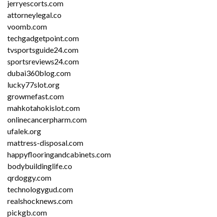
jerryescorts.com
attorneylegal.co
voomb.com
techgadgetpoint.com
tvsportsguide24.com
sportsreviews24.com
dubai360blog.com
lucky77slot.org
growmefast.com
mahkotahokislot.com
onlinecancerpharm.com
ufalek.org
mattress-disposal.com
happyflooringandcabinets.com
bodybuildinglife.co
qrdoggy.com
technologygud.com
realshocknews.com
pickgb.com