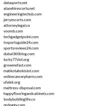
datasports.net
atasehirescortu.net
engineeringtechub.com
jerryescorts.com
attorneylegal.co
voomb.com
techgadgetpoint.com
tvsportsguide24.com
sportsreviews24.com
dubai360blog.com
lucky77slot.org
growmefast.com
mahkotahokislot.com
onlinecancerpharm.com
ufalek.org
mattress-disposal.com
happyflooringandcabinets.com
bodybuildinglife.co
qrdoggy.com