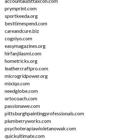
accountaudittaxcon.com
prymprint.com
sportkeeda.org
besttimespend.com
careandcure.biz
cogniyo.com
easymagazines.org
hirfanjilasmi.com
hometricks.org
leathercraftpro.com
microgridpower.org
mixiqo.com
needglobe.com
ortocoach.com
passionawe.com
pittsburghpaintingprofessionals.com
plumberryworks.com
psychoterapiawioletanowak.com
quickultimate.com