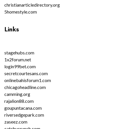
christianarticledirectory.org
5homestyle.com
Links
stagehubs.com
1x2forum.net
login99bet.com
secretcourtesans.com
onlinebahisforum1.com
chicagoheadline.com
camming.org
rajalion88.com
goupuntacana.com
riversedgepark.com
zaseez.com
catchycrunch.com