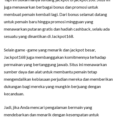
juga menawarkan berbagai bonus dan promosi untuk
membuat pemain kembali lagi. Dari bonus selamat datang
untuk pemain baru hingga promosi mingguan yang
menawarkan putaran gratis dan hadiah cashback, selalu ada
sesuatu yang dinantikan di Jackpot168.
Selain game -game yang menarik dan jackpot besar,
Jackpot168 juga membanggakan komitmennya terhadap
permainan yang bertanggung jawab. Situs ini menawarkan
sumber daya dan alat untuk membantu pemain tetap
mengendalikan kebiasaan perjudian mereka dan memberikan
dukungan bagi mereka yang mungkin berjuang dengan
kecanduan.
Jadi, jika Anda mencari pengalaman bermain yang
mendebarkan dan menarik dengan kesempatan untuk