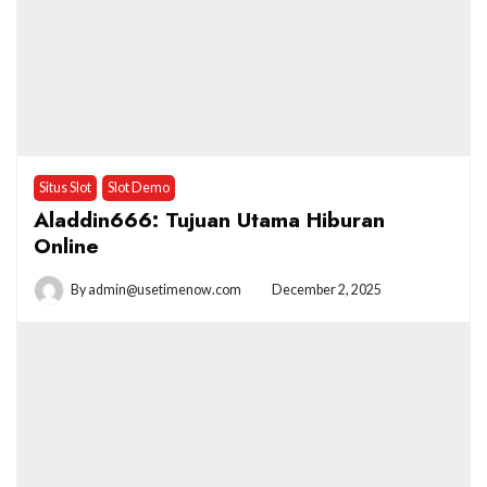
Situs Slot
Slot Demo
Aladdin666: Tujuan Utama Hiburan
Online
By
admin@usetimenow.com
December 2, 2025