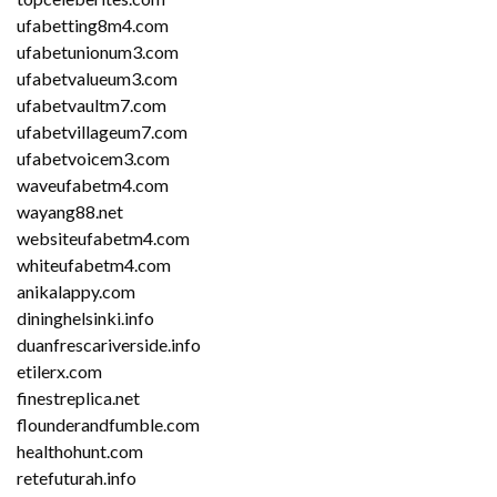
ufabetting8m4.com
ufabetunionum3.com
ufabetvalueum3.com
ufabetvaultm7.com
ufabetvillageum7.com
ufabetvoicem3.com
waveufabetm4.com
wayang88.net
websiteufabetm4.com
whiteufabetm4.com
anikalappy.com
dininghelsinki.info
duanfrescariverside.info
etilerx.com
finestreplica.net
flounderandfumble.com
healthohunt.com
retefuturah.info