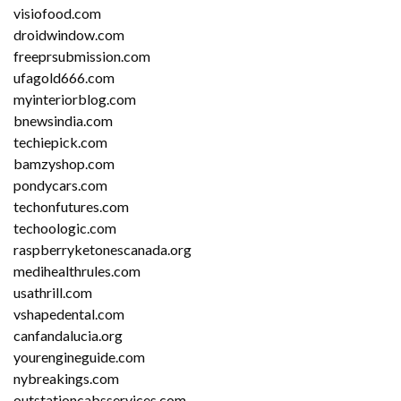
visiofood.com
droidwindow.com
freeprsubmission.com
ufagold666.com
myinteriorblog.com
bnewsindia.com
techiepick.com
bamzyshop.com
pondycars.com
techonfutures.com
techoologic.com
raspberryketonescanada.org
medihealthrules.com
usathrill.com
vshapedental.com
canfandalucia.org
yourengineguide.com
nybreakings.com
outstationcabsservices.com