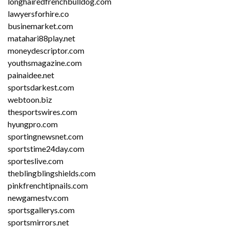
longhairedfrenchbulldog.com
lawyersforhire.co
businemarket.com
matahari88play.net
moneydescriptor.com
youthsmagazine.com
painaidee.net
sportsdarkest.com
webtoon.biz
thesportswires.com
hyungpro.com
sportingnewsnet.com
sportstime24day.com
sporteslive.com
theblingblingshields.com
pinkfrenchtipnails.com
newgamestv.com
sportsgallerys.com
sportsmirrors.net