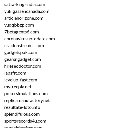
satta-king-india.com
yukigassencanada.com
articlehorizone.com
yuqqbbzp.com
7betagents6.com
coronavirusuptodate.com
crackinstreams.com
gadgetspak.com
gearsngadget.com
hireseodoctor.com
lapsfit.com
levelup-fast.com
mytreepla.net
pokersimulations.com
replicamanufactory.net
rezultate-loto.info
splendifulous.com
sportsrecords4u.com
topceleberites.com