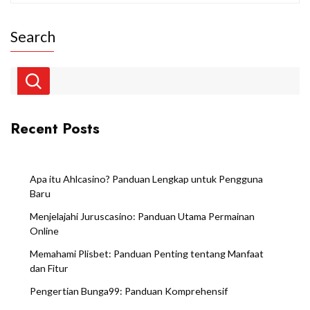
Search
Recent Posts
Apa itu Ahlcasino? Panduan Lengkap untuk Pengguna
Baru
Menjelajahi Juruscasino: Panduan Utama Permainan
Online
Memahami Plisbet: Panduan Penting tentang Manfaat
dan Fitur
Pengertian Bunga99: Panduan Komprehensif