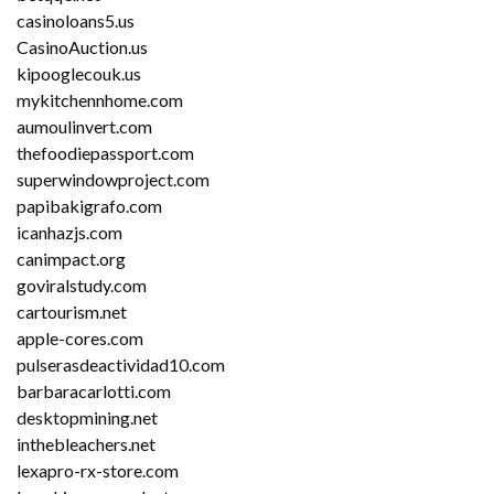
casinoloans5.us
CasinoAuction.us
kipooglecouk.us
mykitchennhome.com
aumoulinvert.com
thefoodiepassport.com
superwindowproject.com
papibakigrafo.com
icanhazjs.com
canimpact.org
goviralstudy.com
cartourism.net
apple-cores.com
pulserasdeactividad10.com
barbaracarlotti.com
desktopmining.net
inthebleachers.net
lexapro-rx-store.com