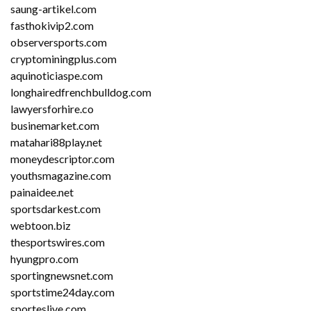
saung-artikel.com
fasthokivip2.com
observersports.com
cryptominingplus.com
aquinoticiaspe.com
longhairedfrenchbulldog.com
lawyersforhire.co
businemarket.com
matahari88play.net
moneydescriptor.com
youthsmagazine.com
painaidee.net
sportsdarkest.com
webtoon.biz
thesportswires.com
hyungpro.com
sportingnewsnet.com
sportstime24day.com
sporteslive.com