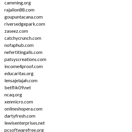
camming.org
rajalion88.com
goupuntacana.com
riversedgepark.com
zaseez.com
catchycrunch.com
nofaphub.com
nefertitingalls.com
patsyscreations.com
income4proof.com
educaritas.org
lensajelajah.com
betflik09.net
ncaq.org
xenmicro.com
onlineshopera.com
dartyfresh.com
lewisenterprises.net
pcsoftwarefree.org