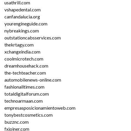
usathrill.com
vshapedental.com
canfandalucia.org
yourengineguide.com
nybreakings.com
outstationcabsservices.com
thekrtagy.com
xchangeindia.com
coolmicrotech.com
dreamhousehack.com
the-techteacher.com
automobilenews-online.com
fashionalltimes.com
totaldigitalforum.com
technoarmaan.com
empresasposicionamientoweb.com
tonybestcosmetics.com
buzznc.com
fxjoiner.com