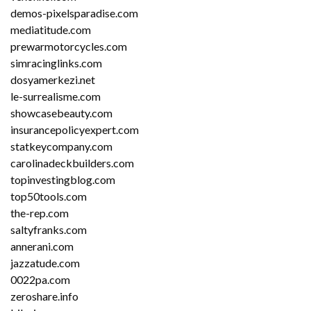
demos-pixelsparadise.com
mediatitude.com
prewarmotorcycles.com
simracinglinks.com
dosyamerkezi.net
le-surrealisme.com
showcasebeauty.com
insurancepolicyexpert.com
statkeycompany.com
carolinadeckbuilders.com
topinvestingblog.com
top50tools.com
the-rep.com
saltyfranks.com
annerani.com
jazzatude.com
0022pa.com
zeroshare.info