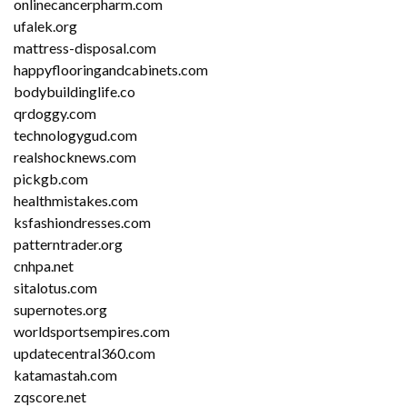
onlinecancerpharm.com
ufalek.org
mattress-disposal.com
happyflooringandcabinets.com
bodybuildinglife.co
qrdoggy.com
technologygud.com
realshocknews.com
pickgb.com
healthmistakes.com
ksfashiondresses.com
patterntrader.org
cnhpa.net
sitalotus.com
supernotes.org
worldsportsempires.com
updatecentral360.com
katamastah.com
zqscore.net