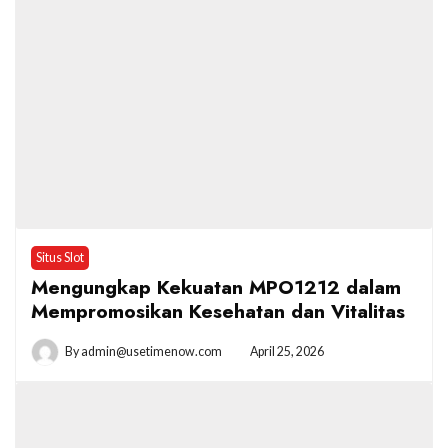
Situs Slot
Mengungkap Kekuatan MPO1212 dalam
Mempromosikan Kesehatan dan Vitalitas
By
admin@usetimenow.com
April 25, 2026