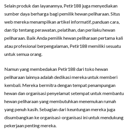
Selain produk dan layanannya, Petir188 juga menyediakan
sumber daya berharga bagi pemilik hewan peliharaan. Situs
web mereka menampilkan artikel informatif, panduan cara,
dan tip tentang perawatan, pelatihan, dan perilaku hewan
peliharaan. Baik Anda pemilik hewan peliharaan pertama kali
atau profesional berpengalaman, Petir188 memiliki sesuatu
untuk semua orang.
Namun yang membedakan Petir188 dari toko hewan
peliharaan lainnya adalah dedikasi mereka untuk memberi
kembali. Mereka bermitra dengan tempat penampungan
hewan dan organisasi penyelamat setempat untuk membantu
hewan peliharaan yang membutuhkan menemukan rumah
yang penuh kasih. Sebagian dari keuntungan mereka juga
disumbangkan ke organisasi-organisasi ini untuk mendukung
pekerjaan penting mereka.