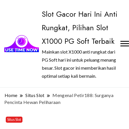
Slot Gacor Hari Ini Anti
Rungkat, Pilihan Slot
X1000 PG Soft Terbaik
Mainkan slot X1000 anti rungkat dari
PG Soft hari ini untuk peluang menang
besar. Slot gacor ini memberikan hasil
optimal setiap kali bermain.
Home
Situs Slot
Mengenal Petir188: Surganya
Pencinta Hewan Peliharaan
Situs Slot