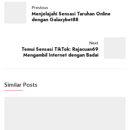
Previous
Menjelajahi Sensasi Taruhan Online
dengan Galaxybet88
Next
Temui Sensasi TikTok: Rajacuan69
Mengambil Internet dengan Badai
Similar Posts