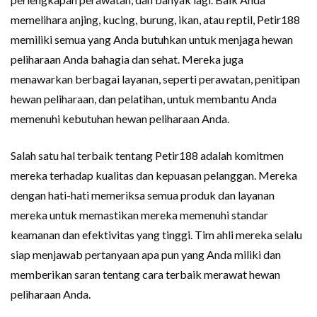
memelihara anjing, kucing, burung, ikan, atau reptil, Petir188
memiliki semua yang Anda butuhkan untuk menjaga hewan
peliharaan Anda bahagia dan sehat. Mereka juga
menawarkan berbagai layanan, seperti perawatan, penitipan
hewan peliharaan, dan pelatihan, untuk membantu Anda
memenuhi kebutuhan hewan peliharaan Anda.
Salah satu hal terbaik tentang Petir188 adalah komitmen
mereka terhadap kualitas dan kepuasan pelanggan. Mereka
dengan hati-hati memeriksa semua produk dan layanan
mereka untuk memastikan mereka memenuhi standar
keamanan dan efektivitas yang tinggi. Tim ahli mereka selalu
siap menjawab pertanyaan apa pun yang Anda miliki dan
memberikan saran tentang cara terbaik merawat hewan
peliharaan Anda.