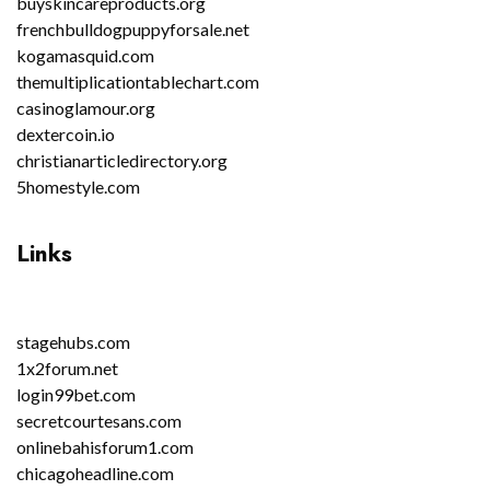
buyskincareproducts.org
frenchbulldogpuppyforsale.net
kogamasquid.com
themultiplicationtablechart.com
casinoglamour.org
dextercoin.io
christianarticledirectory.org
5homestyle.com
Links
stagehubs.com
1x2forum.net
login99bet.com
secretcourtesans.com
onlinebahisforum1.com
chicagoheadline.com