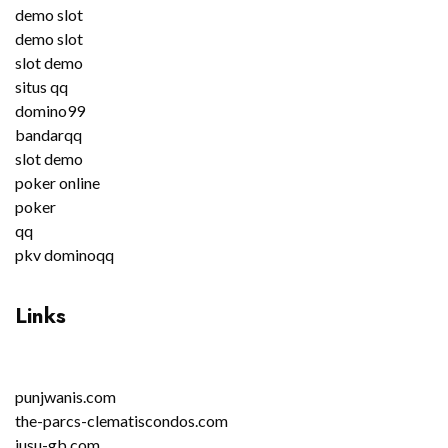
demo slot
demo slot
slot demo
situs qq
domino99
bandarqq
slot demo
poker online
poker
qq
pkv dominoqq
Links
punjwanis.com
the-parcs-clematiscondos.com
jusu-gb.com