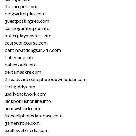
thecarepet.com
blogwriterplus.com
guestpostingseo.com
casinogambitpro.info
pokerplaymasters.info
courseoncourse.com
bantinbatdongsan247.com
bahednog.info
bahenxgek.info
pertamaskre.com
threadsvideoandphotodownloader.com
techgiddy.com
usalivenetwork.com
jackpotrushonline.info
ucnewshindi.com
freecellphonedatabase.com
gamersrope.com
exellewebmedia.com