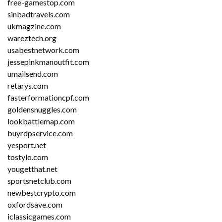
free-gamestop.com
sinbadtravels.com
ukmagzine.com
wareztech.org
usabestnetwork.com
jessepinkmanoutfit.com
umailsend.com
retarys.com
fasterformationcpf.com
goldensnuggles.com
lookbattlemap.com
buyrdpservice.com
yesport.net
tostylo.com
yougetthat.net
sportsnetclub.com
newbestcrypto.com
oxfordsave.com
iclassicgames.com