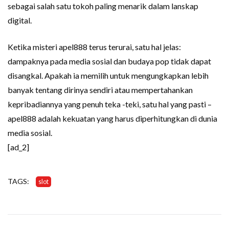
sebagai salah satu tokoh paling menarik dalam lanskap
digital.
Ketika misteri apel888 terus terurai, satu hal jelas:
dampaknya pada media sosial dan budaya pop tidak dapat
disangkal. Apakah ia memilih untuk mengungkapkan lebih
banyak tentang dirinya sendiri atau mempertahankan
kepribadiannya yang penuh teka -teki, satu hal yang pasti –
apel888 adalah kekuatan yang harus diperhitungkan di dunia
media sosial.
[ad_2]
TAGS:
slot