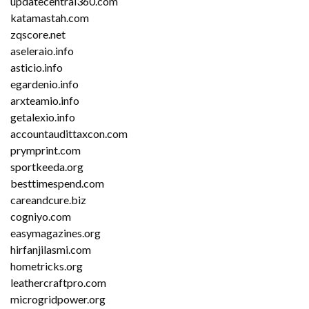
updatecentral360.com
katamastah.com
zqscore.net
aseleraio.info
asticio.info
egardenio.info
arxteamio.info
getalexio.info
accountaudittaxcon.com
prymprint.com
sportkeeda.org
besttimespend.com
careandcure.biz
cogniyo.com
easymagazines.org
hirfanjilasmi.com
hometricks.org
leathercraftpro.com
microgridpower.org