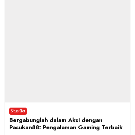
Situs Slot
Bergabunglah dalam Aksi dengan
Pasukan88: Pengalaman Gaming Terbaik