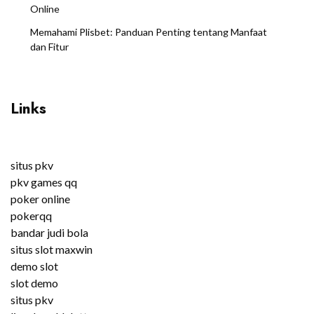
Online
Memahami Plisbet: Panduan Penting tentang Manfaat
dan Fitur
Links
situs pkv
pkv games qq
poker online
pokerqq
bandar judi bola
situs slot maxwin
demo slot
slot demo
situs pkv