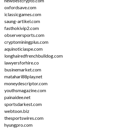
newbestcrypto.com
oxfordsave.com
iclassicgames.com
saung-artikel.com
fasthokivip2.com
observersports.com
cryptominingplus.com
aquinoticiaspe.com
longhairedfrenchbulldog.com
lawyersforhire.co
businemarket.com
matahari88play.net
moneydescriptor.com
youthsmagazine.com
painaidee.net
sportsdarkest.com
webtoon.biz
thesportswires.com
hyungpro.com