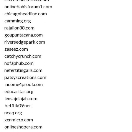
onlinebahisforum1.com
chicagoheadline.com
camming.org
rajalion88.com
goupuntacana.com
riversedgepark.com
zaseez.com
catchycrunch.com
nofaphub.com
nefertitingalls.com
patsyscreations.com
income4proof.com
educaritas.org
lensajelajah.com
betflik09.net
ncaq.org
xenmicro.com
onlineshopera.com