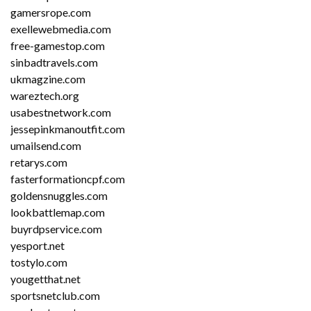
gamersrope.com
exellewebmedia.com
free-gamestop.com
sinbadtravels.com
ukmagzine.com
wareztech.org
usabestnetwork.com
jessepinkmanoutfit.com
umailsend.com
retarys.com
fasterformationcpf.com
goldensnuggles.com
lookbattlemap.com
buyrdpservice.com
yesport.net
tostylo.com
yougetthat.net
sportsnetclub.com