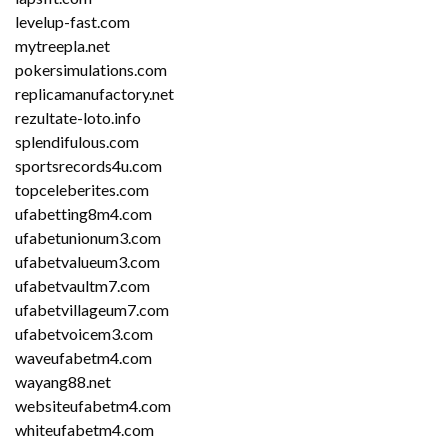
levelup-fast.com
mytreepla.net
pokersimulations.com
replicamanufactory.net
rezultate-loto.info
splendifulous.com
sportsrecords4u.com
topceleberites.com
ufabetting8m4.com
ufabetunionum3.com
ufabetvalueum3.com
ufabetvaultm7.com
ufabetvillageum7.com
ufabetvoicem3.com
waveufabetm4.com
wayang88.net
websiteufabetm4.com
whiteufabetm4.com