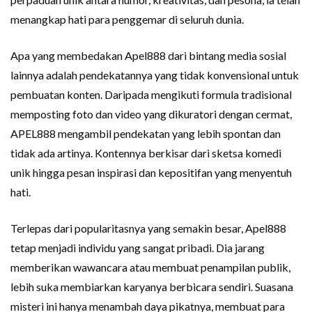
menangkap hati para penggemar di seluruh dunia.
Apa yang membedakan Apel888 dari bintang media sosial
lainnya adalah pendekatannya yang tidak konvensional untuk
pembuatan konten. Daripada mengikuti formula tradisional
memposting foto dan video yang dikuratori dengan cermat,
APEL888 mengambil pendekatan yang lebih spontan dan
tidak ada artinya. Kontennya berkisar dari sketsa komedi
unik hingga pesan inspirasi dan kepositifan yang menyentuh
hati.
Terlepas dari popularitasnya yang semakin besar, Apel888
tetap menjadi individu yang sangat pribadi. Dia jarang
memberikan wawancara atau membuat penampilan publik,
lebih suka membiarkan karyanya berbicara sendiri. Suasana
misteri ini hanya menambah daya pikatnya, membuat para