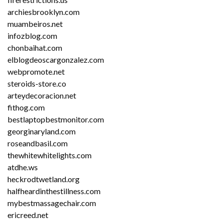
archiesbrooklyn.com
muambeiros.net
infozblog.com
chonbaihat.com
elblogdeoscargonzalez.com
webpromote.net
steroids-store.co
arteydecoracion.net
fithog.com
bestlaptopbestmonitor.com
georginaryland.com
roseandbasil.com
thewhitewhitelights.com
atdhe.ws
heckrodtwetland.org
halfheardinthestillness.com
mybestmassagechair.com
ericreed.net