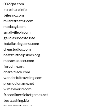
0022pa.com
zeroshare.info
bilesinc.com
milaretreatnz.com
modaagi.com
smallvilleph.com
galiciasuroeste.info
batallasdeguerra.com
dregstudios.com
neatstuffhelpskids.org
moraessoccer.com
forochile.org
chart-track.com
wonderfultraveling.com
promocioname.net
wimaxworld.com
freeonlinecricketgames.net
bestcashing.biz
firerestrictions.us