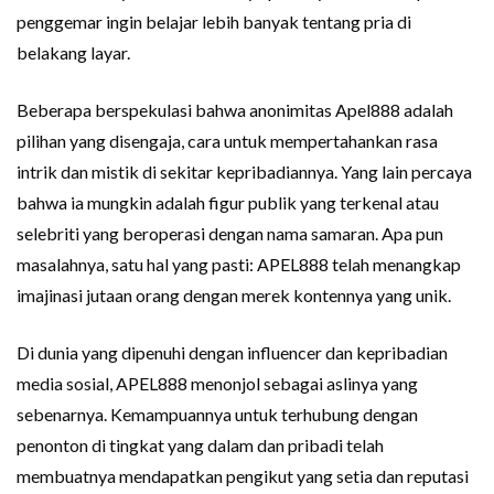
penggemar ingin belajar lebih banyak tentang pria di
belakang layar.
Beberapa berspekulasi bahwa anonimitas Apel888 adalah
pilihan yang disengaja, cara untuk mempertahankan rasa
intrik dan mistik di sekitar kepribadiannya. Yang lain percaya
bahwa ia mungkin adalah figur publik yang terkenal atau
selebriti yang beroperasi dengan nama samaran. Apa pun
masalahnya, satu hal yang pasti: APEL888 telah menangkap
imajinasi jutaan orang dengan merek kontennya yang unik.
Di dunia yang dipenuhi dengan influencer dan kepribadian
media sosial, APEL888 menonjol sebagai aslinya yang
sebenarnya. Kemampuannya untuk terhubung dengan
penonton di tingkat yang dalam dan pribadi telah
membuatnya mendapatkan pengikut yang setia dan reputasi