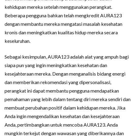
kehidupan mereka setelah menggunakan perangkat.
Beberapa pengguna bahkan telah mengkredit AURA123
dengan membantu mereka mengatasi masalah kesehatan
kronis dan meningkatkan kualitas hidup mereka secara
keseluruhan.
Sebagai kesimpulan, AURA123 adalah alat yang ampuh bagi
siapa pun yang ingin meningkatkan kesehatan dan
kesejahteraan mereka. Dengan menganalisis bidang energi
dan memberikan rekomendasi yang dipersonalisasi,
perangkat ini dapat membantu pengguna mendapatkan
pemahaman yang lebih dalam tentang diri mereka sendiri dan
membuat perubahan positif dalam kehidupan mereka. Jika
Anda ingin mengendalikan kesehatan dan kesejahteraan
Anda, pertimbangkan untuk mencoba AURA123. Anda
mungkin terkejut dengan wawasan yang diberikannya dan