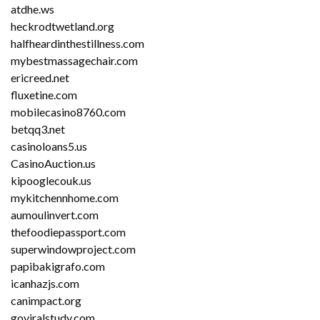
atdhe.ws
heckrodtwetland.org
halfheardinthestillness.com
mybestmassagechair.com
ericreed.net
fluxetine.com
mobilecasino8760.com
betqq3.net
casinoloans5.us
CasinoAuction.us
kipooglecouk.us
mykitchennhome.com
aumoulinvert.com
thefoodiepassport.com
superwindowproject.com
papibakigrafo.com
icanhazjs.com
canimpact.org
goviralstudy.com