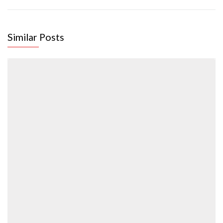
Similar Posts