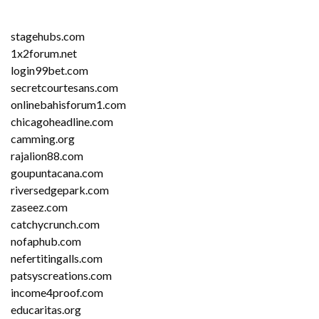
stagehubs.com
1x2forum.net
login99bet.com
secretcourtesans.com
onlinebahisforum1.com
chicagoheadline.com
camming.org
rajalion88.com
goupuntacana.com
riversedgepark.com
zaseez.com
catchycrunch.com
nofaphub.com
nefertitingalls.com
patsyscreations.com
income4proof.com
educaritas.org