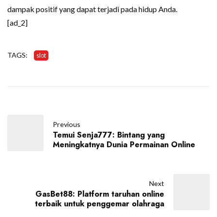
dampak positif yang dapat terjadi pada hidup Anda.
[ad_2]
TAGS:
slot
Previous
Temui Senja777: Bintang yang
Meningkatnya Dunia Permainan Online
Next
GasBet88: Platform taruhan online
terbaik untuk penggemar olahraga