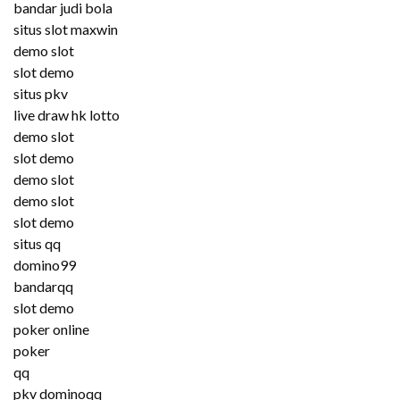
bandar judi bola
situs slot maxwin
demo slot
slot demo
situs pkv
live draw hk lotto
demo slot
slot demo
demo slot
demo slot
slot demo
situs qq
domino99
bandarqq
slot demo
poker online
poker
qq
pkv dominoqq