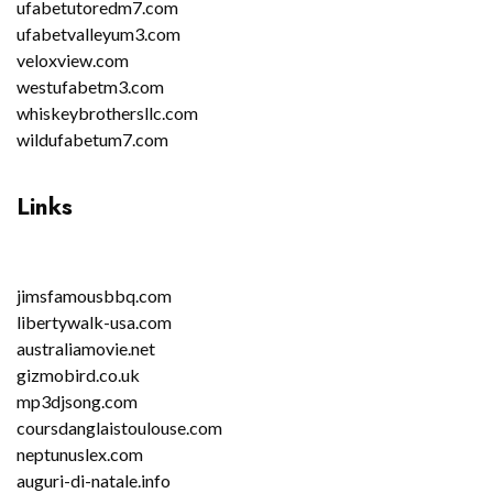
ufabetutoredm7.com
ufabetvalleyum3.com
veloxview.com
westufabetm3.com
whiskeybrothersllc.com
wildufabetum7.com
Links
jimsfamousbbq.com
libertywalk-usa.com
australiamovie.net
gizmobird.co.uk
mp3djsong.com
coursdanglaistoulouse.com
neptunuslex.com
auguri-di-natale.info