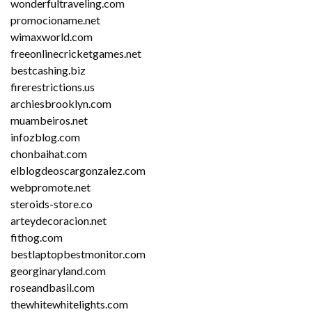
wonderfultraveling.com
promocioname.net
wimaxworld.com
freeonlinecricketgames.net
bestcashing.biz
firerestrictions.us
archiesbrooklyn.com
muambeiros.net
infozblog.com
chonbaihat.com
elblogdeoscargonzalez.com
webpromote.net
steroids-store.co
arteydecoracion.net
fithog.com
bestlaptopbestmonitor.com
georginaryland.com
roseandbasil.com
thewhitewhitelights.com