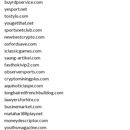
buyrdpservice.com
yesport.net
tostylo.com
yougetthat.net
sportsnetclub.com
newbestcrypto.com
oxfordsave.com
iclassicgames.com
saung-artikel.com
fasthokivip2.com
observersports.com
cryptominingplus.com
aquinoticiaspe.com
longhairedfrenchbulldog.com
lawyersforhire.co
businemarket.com
matahari88play.net
moneydescriptor.com
youthsmagazine.com