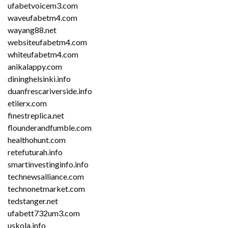
ufabetvoicem3.com
waveufabetm4.com
wayang88.net
websiteufabetm4.com
whiteufabetm4.com
anikalappy.com
dininghelsinki.info
duanfrescariverside.info
etilerx.com
finestreplica.net
flounderandfumble.com
healthohunt.com
retefuturah.info
smartinvestinginfo.info
technewsalliance.com
technonetmarket.com
tedstanger.net
ufabett732um3.com
uskola.info