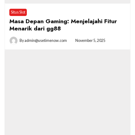
Situs Slot
Masa Depan Gaming: Menjelajahi Fitur
Menarik dari gg88
By
admin@usetimenow.com
November 5, 2025