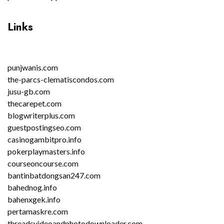
Links
punjwanis.com
the-parcs-clematiscondos.com
jusu-gb.com
thecarepet.com
blogwriterplus.com
guestpostingseo.com
casinogambitpro.info
pokerplaymasters.info
courseoncourse.com
bantinbatdongsan247.com
bahednog.info
bahenxgek.info
pertamaskre.com
threadsvideoandphotodownloader.com