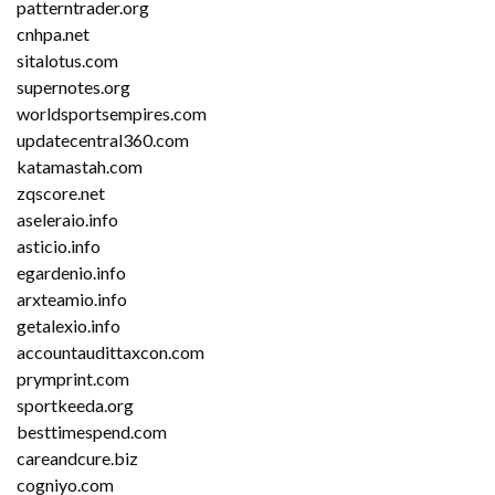
patterntrader.org
cnhpa.net
sitalotus.com
supernotes.org
worldsportsempires.com
updatecentral360.com
katamastah.com
zqscore.net
aseleraio.info
asticio.info
egardenio.info
arxteamio.info
getalexio.info
accountaudittaxcon.com
prymprint.com
sportkeeda.org
besttimespend.com
careandcure.biz
cogniyo.com