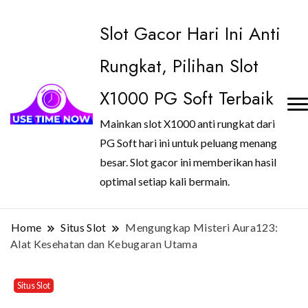
Slot Gacor Hari Ini Anti
Rungkat, Pilihan Slot
X1000 PG Soft Terbaik
Mainkan slot X1000 anti rungkat dari
PG Soft hari ini untuk peluang menang
besar. Slot gacor ini memberikan hasil
optimal setiap kali bermain.
Home
Situs Slot
Mengungkap Misteri Aura123:
Alat Kesehatan dan Kebugaran Utama
Situs Slot