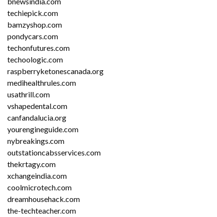
bnewsindia.com
techiepick.com
bamzyshop.com
pondycars.com
techonfutures.com
techoologic.com
raspberryketonescanada.org
medihealthrules.com
usathrill.com
vshapedental.com
canfandalucia.org
yourengineguide.com
nybreakings.com
outstationcabsservices.com
thekrtagy.com
xchangeindia.com
coolmicrotech.com
dreamhousehack.com
the-techteacher.com