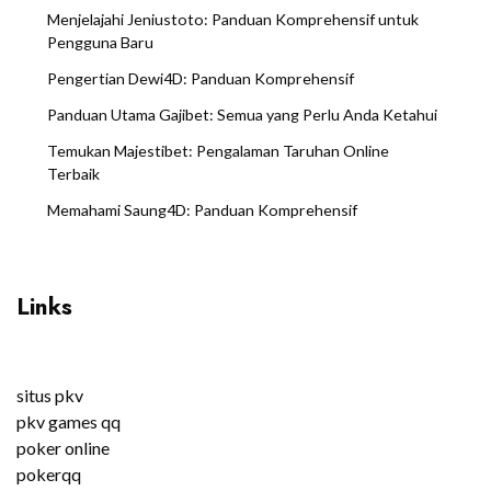
Menjelajahi Jeniustoto: Panduan Komprehensif untuk
Pengguna Baru
Pengertian Dewi4D: Panduan Komprehensif
Panduan Utama Gajibet: Semua yang Perlu Anda Ketahui
Temukan Majestibet: Pengalaman Taruhan Online
Terbaik
Memahami Saung4D: Panduan Komprehensif
Links
situs pkv
pkv games qq
poker online
pokerqq