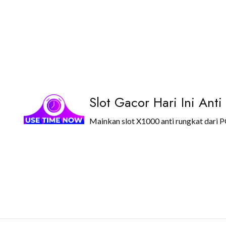
Slot Gacor Hari Ini Anti
Mainkan slot X1000 anti rungkat dari PG