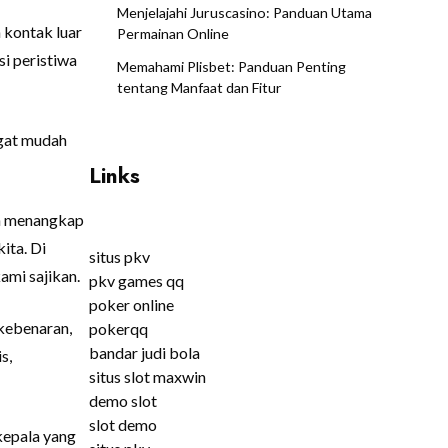
Menjelajahi Juruscasino: Panduan Utama
 kontak luar
Permainan Online
si peristiwa
Memahami Plisbet: Panduan Penting
tentang Manfaat dan Fitur
ngat mudah
Links
ah menangkap
ita. Di
situs pkv
ami sajikan.
pkv games qq
poker online
 kebenaran,
pokerqq
bandar judi bola
s,
situs slot maxwin
demo slot
slot demo
kepala yang