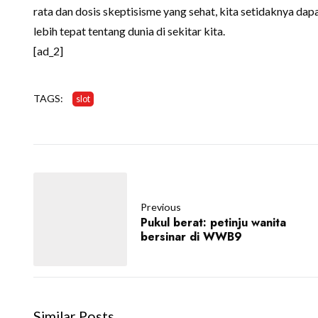
rata dan dosis skeptisisme yang sehat, kita setidaknya d
lebih tepat tentang dunia di sekitar kita.
[ad_2]
TAGS:
slot
Previous
Pukul berat: petinju wanita
bersinar di WWB9
Similar Posts