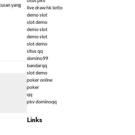
situs pkv
tusan yang
live draw hk lotto
demo slot
slot demo
demo slot
demo slot
slot demo
situs qq
domino99
bandarqq
slot demo
poker online
poker
qq
pkv dominoqq
Links