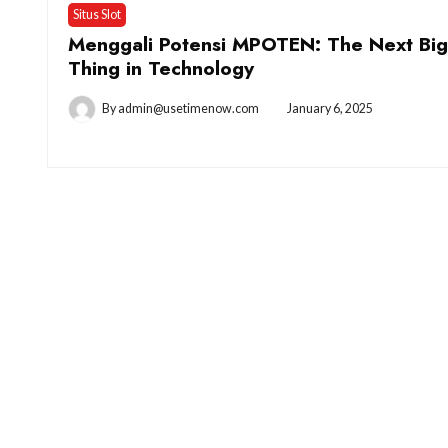
Situs Slot
Menggali Potensi MPOTEN: The Next Big
Thing in Technology
By
admin@usetimenow.com
January 6, 2025