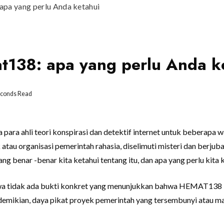
pa yang perlu Anda ketahui
t138: apa yang perlu Anda k
econds Read
ara ahli teori konspirasi dan detektif internet untuk beberapa 
tau organisasi pemerintah rahasia, diselimuti misteri dan berjub
g benar -benar kita ketahui tentang itu, dan apa yang perlu kita 
hwa tidak ada bukti konkret yang menunjukkan bahwa HEMAT138 l
 demikian, daya pikat proyek pemerintah yang tersembunyi atau m