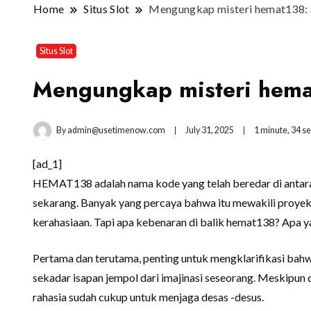
Home
Situs Slot
Mengungkap misteri hemat138: a
Situs Slot
Mengungkap misteri hema
By
admin@usetimenow.com
July 31, 2025
1 minute, 34 s
[ad_1]
HEMAT138 adalah nama kode yang telah beredar di antara p
sekarang. Banyak yang percaya bahwa itu mewakili proyek a
kerahasiaan. Tapi apa kebenaran di balik hemat138? Apa yan
Pertama dan terutama, penting untuk mengklarifikasi ba
sekadar isapan jempol dari imajinasi seseorang. Meskipun
rahasia sudah cukup untuk menjaga desas -desus.