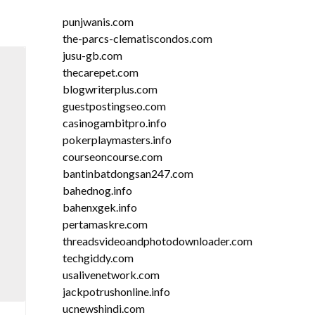
punjwanis.com
the-parcs-clematiscondos.com
jusu-gb.com
thecarepet.com
blogwriterplus.com
guestpostingseo.com
casinogambitpro.info
pokerplaymasters.info
courseoncourse.com
bantinbatdongsan247.com
bahednog.info
bahenxgek.info
pertamaskre.com
threadsvideoandphotodownloader.com
techgiddy.com
usalivenetwork.com
jackpotrushonline.info
ucnewshindi.com