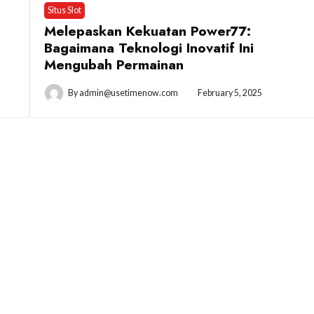
Situs Slot
Melepaskan Kekuatan Power77:
Bagaimana Teknologi Inovatif Ini
Mengubah Permainan
By
admin@usetimenow.com
February 5, 2025