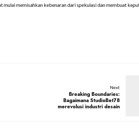
apat mulai memisahkan kebenaran dari spekulasi dan membuat kepu
Next
Breaking Boundaries:
Bagaimana StudioBet78
merevolusi industri desain