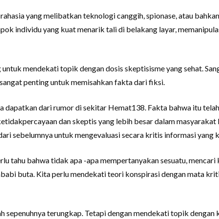
asia yang melibatkan teknologi canggih, spionase, atau bahkan
ok individu yang kuat menarik tali di belakang layar, memanipula
ng untuk mendekati topik dengan dosis skeptisisme yang sehat. Sa
sangat penting untuk memisahkan fakta dari fiksi.
ta dapatkan dari rumor di sekitar Hemat138. Fakta bahwa itu tel
ketidakpercayaan dan skeptis yang lebih besar dalam masyarakat k
 dari sebelumnya untuk mengevaluasi secara kritis informasi yang k
perlu tahu bahwa tidak apa -apa mempertanyakan sesuatu, mencari
bi buta. Kita perlu mendekati teori konspirasi dengan mata kriti
ah sepenuhnya terungkap. Tetapi dengan mendekati topik dengan 