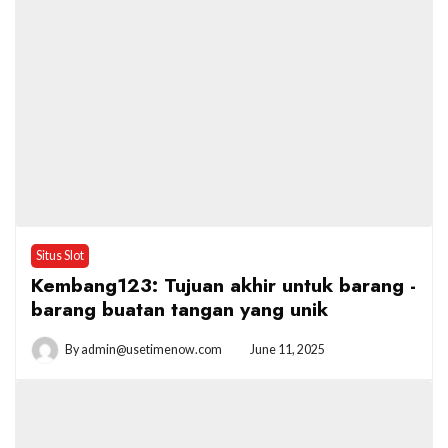
Situs Slot
Kembang123: Tujuan akhir untuk barang -
barang buatan tangan yang unik
By
admin@usetimenow.com
June 11, 2025