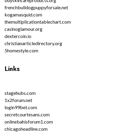
buyskincareproducts.org
frenchbulldogpuppyforsale.net
kogamasquid.com
themultiplicationtablechart.com
casinoglamour.org
dextercoin.io
christianarticledirectory.org
5homestyle.com
Links
stagehubs.com
1x2forum.net
login99bet.com
secretcourtesans.com
onlinebahisforum1.com
chicagoheadline.com