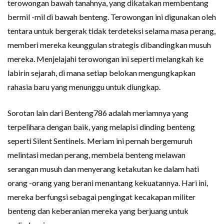
terowongan bawah tanahnya, yang dikatakan membentang
bermil -mil di bawah benteng. Terowongan ini digunakan oleh
tentara untuk bergerak tidak terdeteksi selama masa perang,
memberi mereka keunggulan strategis dibandingkan musuh
mereka. Menjelajahi terowongan ini seperti melangkah ke
labirin sejarah, di mana setiap belokan mengungkapkan
rahasia baru yang menunggu untuk diungkap.
Sorotan lain dari Benteng786 adalah meriamnya yang
terpelihara dengan baik, yang melapisi dinding benteng
seperti Silent Sentinels. Meriam ini pernah bergemuruh
melintasi medan perang, membela benteng melawan
serangan musuh dan menyerang ketakutan ke dalam hati
orang -orang yang berani menantang kekuatannya. Hari ini,
mereka berfungsi sebagai pengingat kecakapan militer
benteng dan keberanian mereka yang berjuang untuk