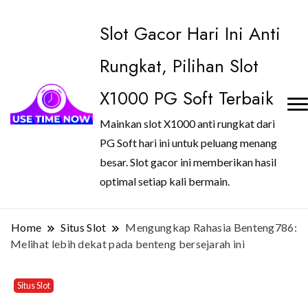
Slot Gacor Hari Ini Anti
Rungkat, Pilihan Slot
X1000 PG Soft Terbaik
Mainkan slot X1000 anti rungkat dari
PG Soft hari ini untuk peluang menang
besar. Slot gacor ini memberikan hasil
optimal setiap kali bermain.
Home
Situs Slot
Mengungkap Rahasia Benteng786:
Melihat lebih dekat pada benteng bersejarah ini
Situs Slot