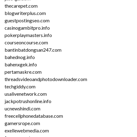
thecarepet.com
blogwriterplus.com
guestpostingseo.com
casinogambitpro.info
pokerplaymasters.info
courseoncourse.com
bantinbatdongsan247.com
bahednog.info
bahenxgek.info
pertamaskre.com
threadsvideoandphotodownloader.com
techgiddy.com
usalivenetwork.com
jackpotrushonline.info
ucnewshindi.com
freecellphonedatabase.com
gamersrope.com
exellewebmedia.com