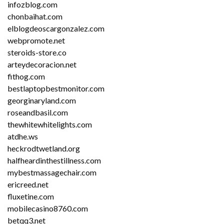
infozblog.com
chonbaihat.com
elblogdeoscargonzalez.com
webpromote.net
steroids-store.co
arteydecoracion.net
fithog.com
bestlaptopbestmonitor.com
georginaryland.com
roseandbasil.com
thewhitewhitelights.com
atdhe.ws
heckrodtwetland.org
halfheardinthestillness.com
mybestmassagechair.com
ericreed.net
fluxetine.com
mobilecasino8760.com
betqq3.net