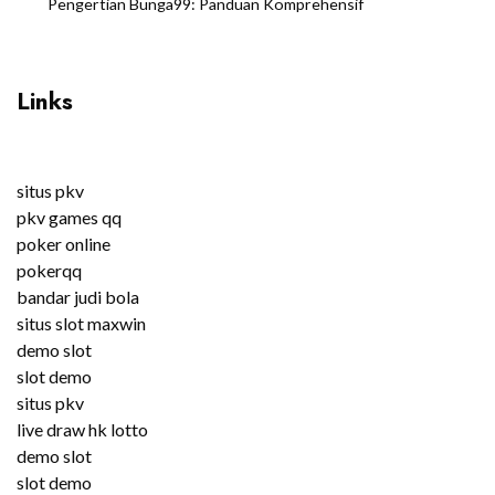
Pengertian Bunga99: Panduan Komprehensif
Links
situs pkv
pkv games qq
poker online
pokerqq
bandar judi bola
situs slot maxwin
demo slot
slot demo
situs pkv
live draw hk lotto
demo slot
slot demo