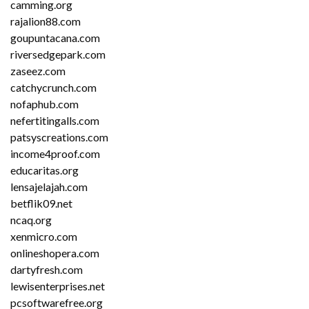
camming.org
rajalion88.com
goupuntacana.com
riversedgepark.com
zaseez.com
catchycrunch.com
nofaphub.com
nefertitingalls.com
patsyscreations.com
income4proof.com
educaritas.org
lensajelajah.com
betflik09.net
ncaq.org
xenmicro.com
onlineshopera.com
dartyfresh.com
lewisenterprises.net
pcsoftwarefree.org