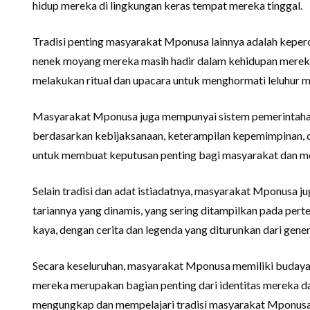
hidup mereka di lingkungan keras tempat mereka tinggal.
Tradisi penting masyarakat Mponusa lainnya adalah kepe
nenek moyang mereka masih hadir dalam kehidupan merek
melakukan ritual dan upacara untuk menghormati leluhur
Masyarakat Mponusa juga mempunyai sistem pemerintahan y
berdasarkan kebijaksanaan, keterampilan kepemimpinan, 
untuk membuat keputusan penting bagi masyarakat dan men
Selain tradisi dan adat istiadatnya, masyarakat Mponusa 
tariannya yang dinamis, yang sering ditampilkan pada per
kaya, dengan cerita dan legenda yang diturunkan dari genera
Secara keseluruhan, masyarakat Mponusa memiliki budaya un
mereka merupakan bagian penting dari identitas mereka
mengungkap dan mempelajari tradisi masyarakat Mponusa, 