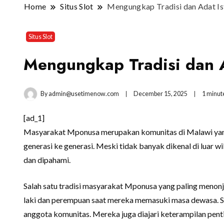
Home
Situs Slot
Mengungkap Tradisi dan Adat I
Situs Slot
Mengungkap Tradisi dan A
By
admin@usetimenow.com
December 15, 2025
1 minut
[ad_1]
Masyarakat Mponusa merupakan komunitas di Malawi yang ka
generasi ke generasi. Meski tidak banyak dikenal di luar 
dan dipahami.
Salah satu tradisi masyarakat Mponusa yang paling menonjol
laki dan perempuan saat mereka memasuki masa dewasa. Sela
anggota komunitas. Mereka juga diajari keterampilan pent