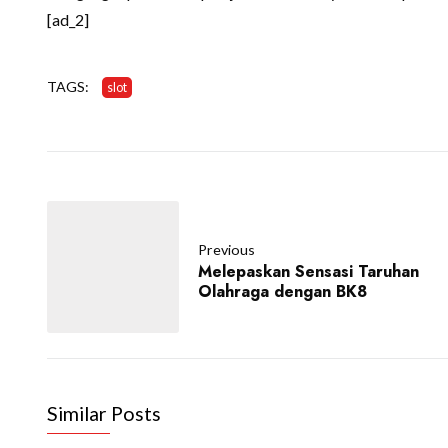
[ad_2]
TAGS:
slot
Previous
Melepaskan Sensasi Taruhan
Olahraga dengan BK8
Similar Posts