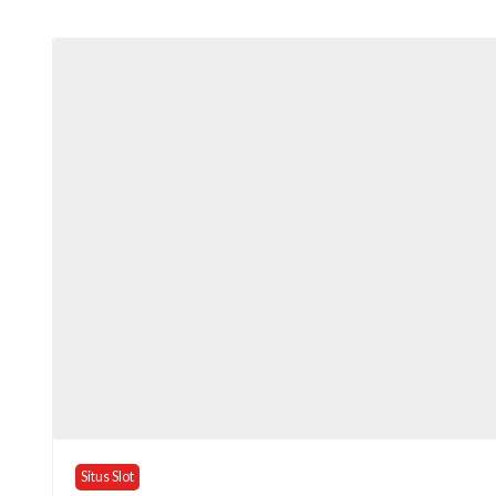
Situs Slot