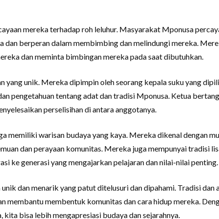
rcayaan mereka terhadap roh leluhur. Masyarakat Mponusa perca
a dan berperan dalam membimbing dan melindungi mereka. Mere
 mereka dan meminta bimbingan mereka pada saat dibutuhkan.
ang unik. Mereka dipimpin oleh seorang kepala suku yang dipil
dan pengetahuan tentang adat dan tradisi Mponusa. Ketua bertan
yelesaikan perselisihan di antara anggotanya.
juga memiliki warisan budaya yang kaya. Mereka dikenal dengan mu
temuan dan perayaan komunitas. Mereka juga mempunyai tradisi li
si ke generasi yang mengajarkan pelajaran dan nilai-nilai penting.
ik dan menarik yang patut ditelusuri dan dipahami. Tradisi dan a
 dan membantu membentuk komunitas dan cara hidup mereka. Den
kita bisa lebih mengapresiasi budaya dan sejarahnya.