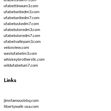
ufabettinwum3.com
ufabetunitedm3.com
ufabetunitedm7.com
ufabetuskedm7.com
ufabetutoredm3.com
ufabetutoredm7.com
ufabetvalleyum3.com
veloxview.com
westufabetm3.com
whiskeybrothersllc.com
wildufabetum7.com
Links
jimsfamousbbq.com
libertywalk-usa.com