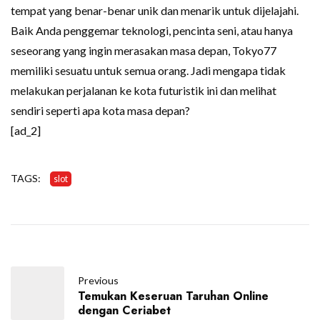
tempat yang benar-benar unik dan menarik untuk dijelajahi.
Baik Anda penggemar teknologi, pencinta seni, atau hanya
seseorang yang ingin merasakan masa depan, Tokyo77
memiliki sesuatu untuk semua orang. Jadi mengapa tidak
melakukan perjalanan ke kota futuristik ini dan melihat
sendiri seperti apa kota masa depan?
[ad_2]
TAGS:
slot
Previous
Temukan Keseruan Taruhan Online
dengan Ceriabet