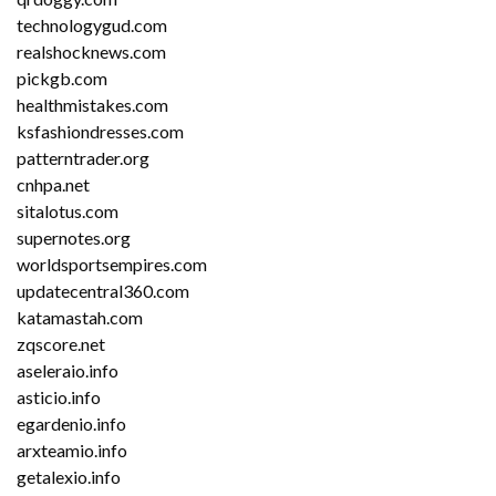
technologygud.com
realshocknews.com
pickgb.com
healthmistakes.com
ksfashiondresses.com
patterntrader.org
cnhpa.net
sitalotus.com
supernotes.org
worldsportsempires.com
updatecentral360.com
katamastah.com
zqscore.net
aseleraio.info
asticio.info
egardenio.info
arxteamio.info
getalexio.info