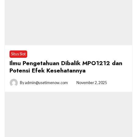
Situs Slot
Ilmu Pengetahuan Dibalik MPO1212 dan
Potensi Efek Kesehatannya
By
admin@usetimenow.com
November 2, 2025