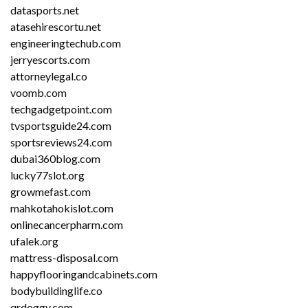
datasports.net
atasehirescortu.net
engineeringtechub.com
jerryescorts.com
attorneylegal.co
voomb.com
techgadgetpoint.com
tvsportsguide24.com
sportsreviews24.com
dubai360blog.com
lucky77slot.org
growmefast.com
mahkotahokislot.com
onlinecancerpharm.com
ufalek.org
mattress-disposal.com
happyflooringandcabinets.com
bodybuildinglife.co
qrdoggy.com