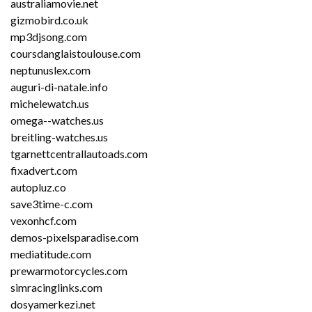
australiamovie.net
gizmobird.co.uk
mp3djsong.com
coursdanglaistoulouse.com
neptunuslex.com
auguri-di-natale.info
michelewatch.us
omega--watches.us
breitling-watches.us
tgarnettcentrallautoads.com
fixadvert.com
autopluz.co
save3time-c.com
vexonhcf.com
demos-pixelsparadise.com
mediatitude.com
prewarmotorcycles.com
simracinglinks.com
dosyamerkezi.net