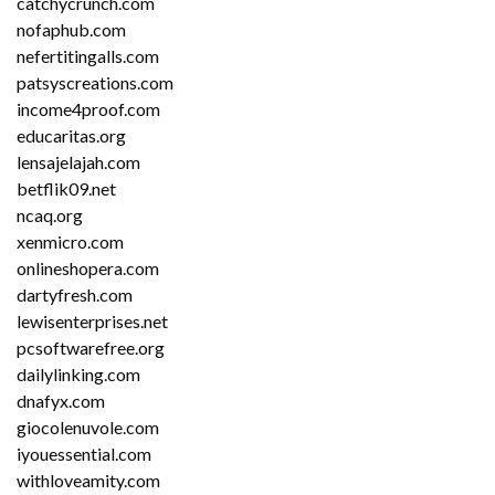
catchycrunch.com
nofaphub.com
nefertitingalls.com
patsyscreations.com
income4proof.com
educaritas.org
lensajelajah.com
betflik09.net
ncaq.org
xenmicro.com
onlineshopera.com
dartyfresh.com
lewisenterprises.net
pcsoftwarefree.org
dailylinking.com
dnafyx.com
giocolenuvole.com
iyouessential.com
withloveamity.com