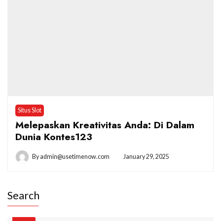
Situs Slot
Melepaskan Kreativitas Anda: Di Dalam
Dunia Kontes123
By
admin@usetimenow.com
January 29, 2025
Search