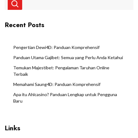
Recent Posts
Pengertian Dewi4D: Panduan Komprehensif
Panduan Utama Gajibet: Semua yang Perlu Anda Ketahui
Temukan Majestibet: Pengalaman Taruhan Online
Terbaik
Memahami Saung4D: Panduan Komprehensif
Apa itu Ahlcasino? Panduan Lengkap untuk Pengguna
Baru
Links