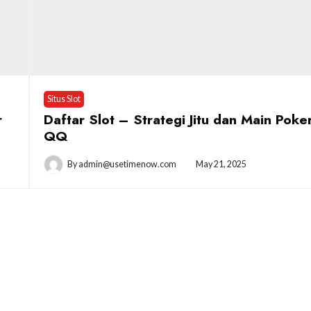
Situs Slot
r
Daftar Slot – Strategi Jitu dan Main Poke
QQ
By
admin@usetimenow.com
May 21, 2025