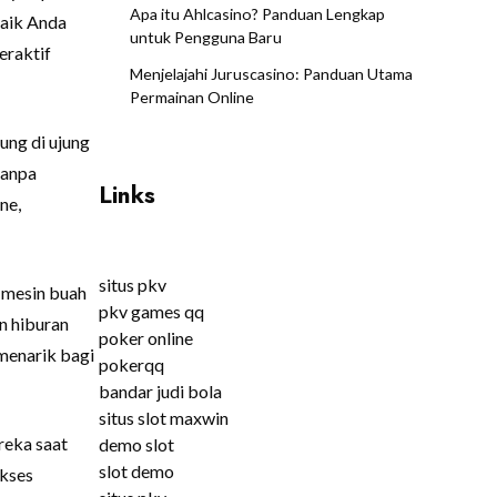
Apa itu Ahlcasino? Panduan Lengkap
Baik Anda
untuk Pengguna Baru
eraktif
Menjelajahi Juruscasino: Panduan Utama
Permainan Online
ung di ujung
tanpa
Links
ne,
situs pkv
 mesin buah
pkv games qq
n hiburan
poker online
 menarik bagi
pokerqq
bandar judi bola
situs slot maxwin
reka saat
demo slot
slot demo
akses