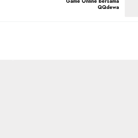
Game Online bersama
QQdewa