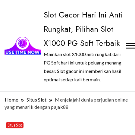
Slot Gacor Hari Ini Anti
Rungkat, Pilihan Slot
X1000 PG Soft Terbaik
Mainkan slot X1000 anti rungkat dari
PG Soft hari ini untuk peluang menang
besar. Slot gacor ini memberikan hasil
optimal setiap kali bermain.
Home
Situs Slot
Menjelajahi dunia perjudian online
yang menarik dengan pajak88
Situs Slot