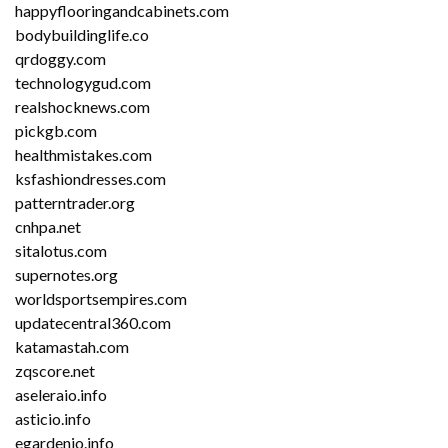
happyflooringandcabinets.com
bodybuildinglife.co
qrdoggy.com
technologygud.com
realshocknews.com
pickgb.com
healthmistakes.com
ksfashiondresses.com
patterntrader.org
cnhpa.net
sitalotus.com
supernotes.org
worldsportsempires.com
updatecentral360.com
katamastah.com
zqscore.net
aseleraio.info
asticio.info
egardenio.info