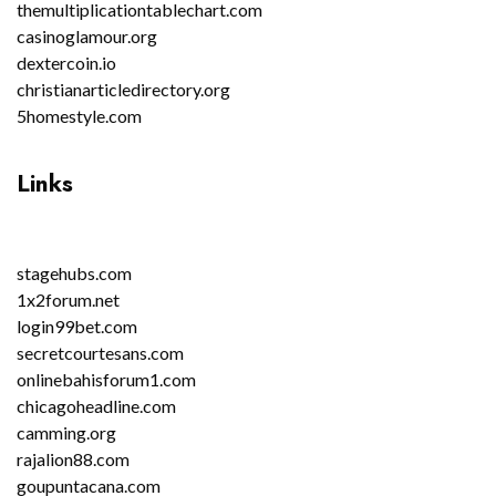
themultiplicationtablechart.com
casinoglamour.org
dextercoin.io
christianarticledirectory.org
5homestyle.com
Links
stagehubs.com
1x2forum.net
login99bet.com
secretcourtesans.com
onlinebahisforum1.com
chicagoheadline.com
camming.org
rajalion88.com
goupuntacana.com