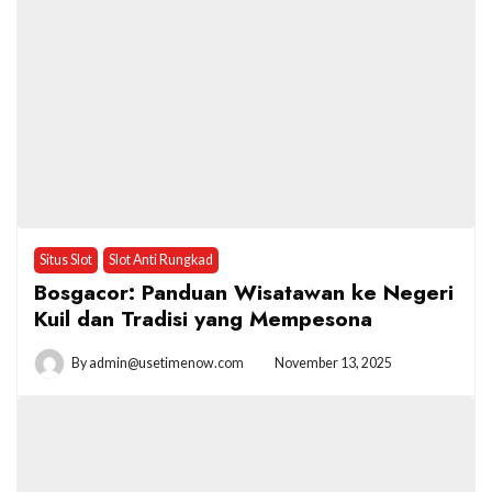
Situs Slot
Slot Anti Rungkad
Bosgacor: Panduan Wisatawan ke Negeri
Kuil dan Tradisi yang Mempesona
By
admin@usetimenow.com
November 13, 2025