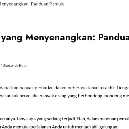
 Menyenangkan: Panduan Pemula
88 yang Menyenangkan: Pandu
, 48 seconds Read
ndapatkan banyak perhatian dalam beberapa tahun terakhir. Deng
 besar, tak heran jika banyak orang yang berbondong-bondong m
ertanya-tanya apa yang sedang terjadi. Nah, dalam panduan pemula
 Anda memulai perjalanan Anda untuk menjadi ahli gulungan.