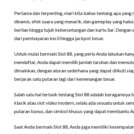
Pertama dan terpenting, mari kita bahas tentang apa yang
dinamis, efek suara yang menarik, dan gameplay yang halus
berlian hingga tujuh keberuntungan dan kartu liar. Denga
dari pembayaran kecil hingga jackpot besar.
Untuk mulai bermain Slot 88, yang perlu Anda lakukan hany
mendaftar, Anda dapat memilih jumlah taruhan dan memuta
dimainkan, dengan aturan sederhana yang dapat diikuti si
berjarak satu putaran lagi dari kemenangan besar.
Salah satu hal terbaik tentang Slot 88 adalah beragamnya
klasik atau slot video modern, selalu ada sesuatu untuk se
putaran bonus, dan simbol khusus yang dapat membantu 
Saat Anda bermain Slot 88, Anda juga memiliki kesempata