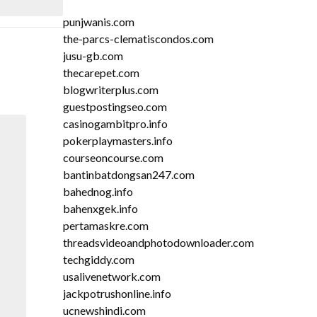
punjwanis.com
the-parcs-clematiscondos.com
jusu-gb.com
thecarepet.com
blogwriterplus.com
guestpostingseo.com
casinogambitpro.info
pokerplaymasters.info
courseoncourse.com
bantinbatdongsan247.com
bahednog.info
bahenxgek.info
pertamaskre.com
threadsvideoandphotodownloader.com
techgiddy.com
usalivenetwork.com
jackpotrushonline.info
ucnewshindi.com