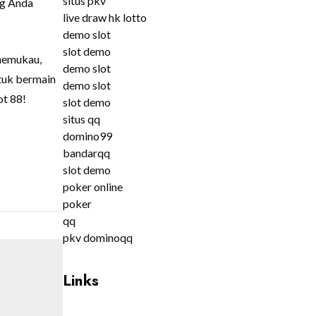
situs pkv
ng Anda
live draw hk lotto
demo slot
slot demo
 memukau,
demo slot
tuk bermain
demo slot
ot 88!
slot demo
situs qq
domino99
bandarqq
slot demo
poker online
poker
qq
pkv dominoqq
Links