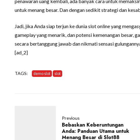
penawaran uang kembali, ada banyak cara untuk memaks
untuk menang besar. Dan dengan sedikit strategi dan kes
Jadi, jika Anda siap terjun ke dunia slot online yang me
gameplay yang menarik, dan potensi kemenangan besar, ga
secara bertanggung jawab dan nikmati sensasi gulungannya 
[ad_2]
TAGS:
demo slot
slot
Previous
Bebaskan Keberuntungan
Anda: Panduan Utama untuk
Menang Besar di Slot88