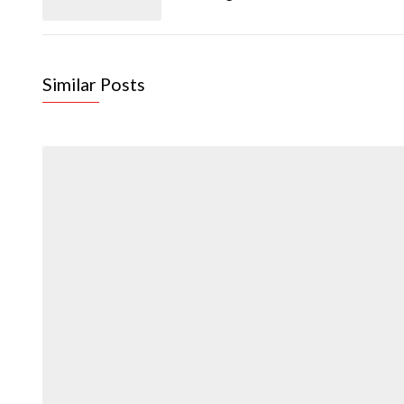
Similar Posts