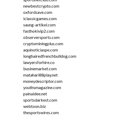
newbestcrypto.com
oxfordsave.com
iclassicgames.com
saung-artikel.com
fasthokivip2.com
observersports.com
cryptominingplus.com
aquinoticiaspe.com
longhairedfrenchbulldog.com
lawyersforhire.co
businemarket.com
matahari88play.net
moneydescriptor.com
youthsmagazine.com
painaidee.net
sportsdarkest.com
webtoon.biz
thesportswires.com