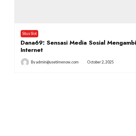
Situs Slot
Dana69: Sensasi Media Sosial Mengambi
Internet
By
admin@usetimenow.com
October 2, 2025