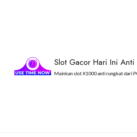
Slot Gacor Hari Ini Anti
Mainkan slot X1000 anti rungkat dari PG