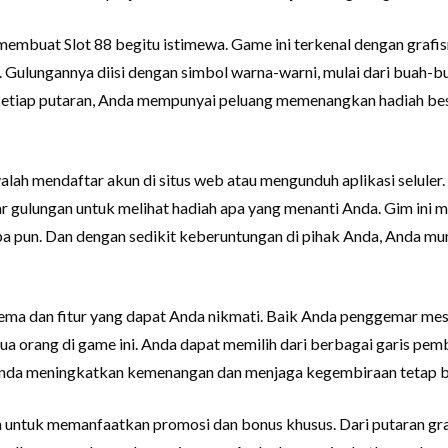
 membuat Slot 88 begitu istimewa. Game ini terkenal dengan grafi
. Gulungannya diisi dengan simbol warna-warni, mulai dari buah-b
n setiap putaran, Anda mempunyai peluang memenangkan hadiah bes
alah mendaftar akun di situs web atau mengunduh aplikasi seluler.
r gulungan untuk melihat hadiah apa yang menanti Anda. Gim ini 
apa pun. Dan dengan sedikit keberuntungan di pihak Anda, Anda m
 tema dan fitur yang dapat Anda nikmati. Baik Anda penggemar me
mua orang di game ini. Anda dapat memilih dari berbagai garis pem
Anda meningkatkan kemenangan dan menjaga kegembiraan tetap be
n untuk memanfaatkan promosi dan bonus khusus. Dari putaran gra