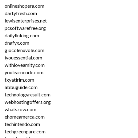
onlineshopera.com
dartyfresh.com
lewisenterprises.net
pcsoftwarefree.org
dailylinking.com
dnafyx.com
giocolenuvole.com
iyouessential.com
withloveamity.com
youlearncode.com
fxyatirim.com
abbuguide.com
technologyresult.com
webhostingoffers.org
whatszow.com
ehomeamerca.com
techintendo.com
techgreenpure.com