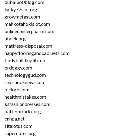
dubai360blog.com
lucky77slot.org
growmefast.com
mahkotahokislot.com
onlinecancerpharm.com
ufalek.org
mattress-disposal.com
happyflooringandcabinets.com
bodybuildinglife.co
qrdoggy.com
technologygud.com
realshocknews.com
pickgb.com
healthmistakes.com
ksfashiondresses.com
patterntrader.org
cnhpa.net
sitalotus.com
supernotes.org