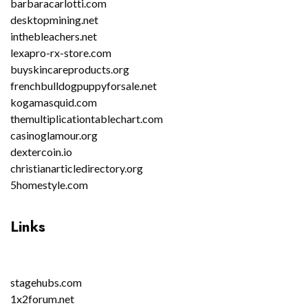
barbaracarlotti.com
desktopmining.net
inthebleachers.net
lexapro-rx-store.com
buyskincareproducts.org
frenchbulldogpuppyforsale.net
kogamasquid.com
themultiplicationtablechart.com
casinoglamour.org
dextercoin.io
christianarticledirectory.org
5homestyle.com
Links
stagehubs.com
1x2forum.net