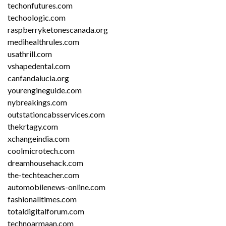
techonfutures.com
techoologic.com
raspberryketonescanada.org
medihealthrules.com
usathrill.com
vshapedental.com
canfandalucia.org
yourengineguide.com
nybreakings.com
outstationcabsservices.com
thekrtagy.com
xchangeindia.com
coolmicrotech.com
dreamhousehack.com
the-techteacher.com
automobilenews-online.com
fashionalltimes.com
totaldigitalforum.com
technoarmaan.com