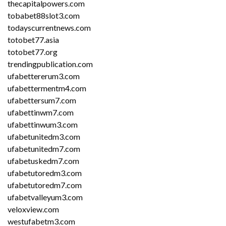
thecapitalpowers.com
tobabet88slot3.com
todayscurrentnews.com
totobet77.asia
totobet77.org
trendingpublication.com
ufabettererum3.com
ufabettermentm4.com
ufabettersum7.com
ufabettinwm7.com
ufabettinwum3.com
ufabetunitedm3.com
ufabetunitedm7.com
ufabetuskedm7.com
ufabetutoredm3.com
ufabetutoredm7.com
ufabetvalleyum3.com
veloxview.com
westufabetm3.com