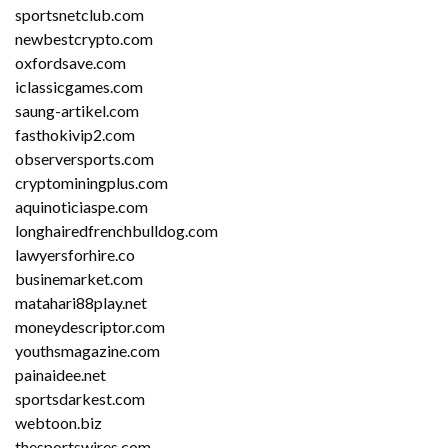
sportsnetclub.com
newbestcrypto.com
oxfordsave.com
iclassicgames.com
saung-artikel.com
fasthokivip2.com
observersports.com
cryptominingplus.com
aquinoticiaspe.com
longhairedfrenchbulldog.com
lawyersforhire.co
businemarket.com
matahari88play.net
moneydescriptor.com
youthsmagazine.com
painaidee.net
sportsdarkest.com
webtoon.biz
thesportswires.com