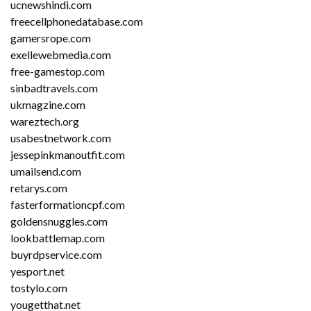
ucnewshindi.com
freecellphonedatabase.com
gamersrope.com
exellewebmedia.com
free-gamestop.com
sinbadtravels.com
ukmagzine.com
wareztech.org
usabestnetwork.com
jessepinkmanoutfit.com
umailsend.com
retarys.com
fasterformationcpf.com
goldensnuggles.com
lookbattlemap.com
buyrdpservice.com
yesport.net
tostylo.com
yougetthat.net