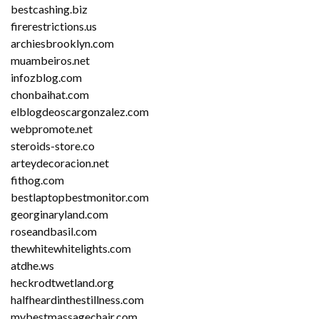
bestcashing.biz
firerestrictions.us
archiesbrooklyn.com
muambeiros.net
infozblog.com
chonbaihat.com
elblogdeoscargonzalez.com
webpromote.net
steroids-store.co
arteydecoracion.net
fithog.com
bestlaptopbestmonitor.com
georginaryland.com
roseandbasil.com
thewhitewhitelights.com
atdhe.ws
heckrodtwetland.org
halfheardinthestillness.com
mybestmassagechair.com