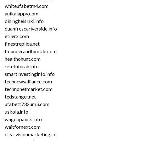
whiteufabetm4.com
anikalappy.com
dininghelsinki.info
duanfrescariverside.info
etilerx.com
finestreplica.net
flounderandfumble.com
healthohunt.com
retefuturah.info
smartinvestinginfo.info
technewsalliance.com
technonetmarket.com
tedstanger.net
ufabett732um3.com
uskola.info
wagonpaints.info
waitfornext.com
clearvisionmarketing.co