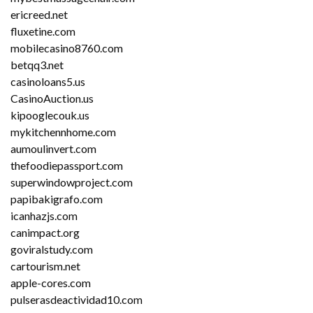
ericreed.net
fluxetine.com
mobilecasino8760.com
betqq3.net
casinoloans5.us
CasinoAuction.us
kipooglecouk.us
mykitchennhome.com
aumoulinvert.com
thefoodiepassport.com
superwindowproject.com
papibakigrafo.com
icanhazjs.com
canimpact.org
goviralstudy.com
cartourism.net
apple-cores.com
pulserasdeactividad10.com