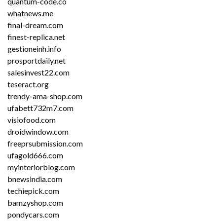
quantum-code.co
whatnews.me
final-dream.com
finest-replica.net
gestioneinh.info
prosportdaily.net
salesinvest22.com
teseract.org
trendy-ama-shop.com
ufabett732m7.com
visiofood.com
droidwindow.com
freeprsubmission.com
ufagold666.com
myinteriorblog.com
bnewsindia.com
techiepick.com
bamzyshop.com
pondycars.com