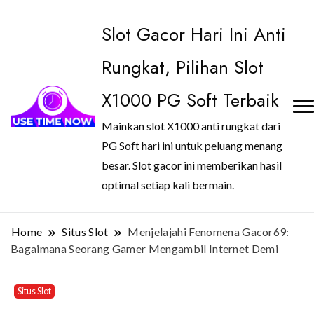
Slot Gacor Hari Ini Anti
Rungkat, Pilihan Slot
X1000 PG Soft Terbaik
Mainkan slot X1000 anti rungkat dari
PG Soft hari ini untuk peluang menang
besar. Slot gacor ini memberikan hasil
optimal setiap kali bermain.
Home
Situs Slot
Menjelajahi Fenomena Gacor69:
Bagaimana Seorang Gamer Mengambil Internet Demi
Situs Slot