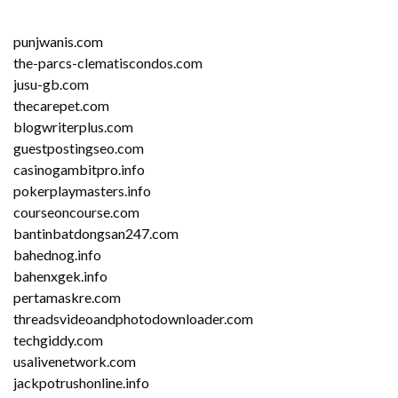
punjwanis.com
the-parcs-clematiscondos.com
jusu-gb.com
thecarepet.com
blogwriterplus.com
guestpostingseo.com
casinogambitpro.info
pokerplaymasters.info
courseoncourse.com
bantinbatdongsan247.com
bahednog.info
bahenxgek.info
pertamaskre.com
threadsvideoandphotodownloader.com
techgiddy.com
usalivenetwork.com
jackpotrushonline.info