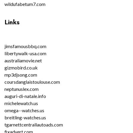
wildufabetum7.com
Links
jimsfamousbbq.com
libertywalk-usa.com
australiamovie.net
gizmobird.co.uk
mp3djsong.com
coursdanglaistoulouse.com
neptunuslex.com
auguri-di-natale.info
michelewatch.us
omega--watches.us
breitling-watches.us
tgarnettcentrallautoads.com
fixadvert.com