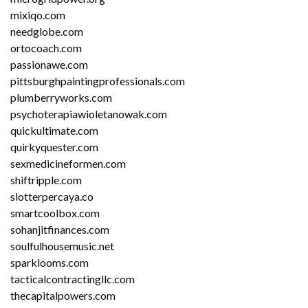
mixiqo.com
needglobe.com
ortocoach.com
passionawe.com
pittsburghpaintingprofessionals.com
plumberryworks.com
psychoterapiawioletanowak.com
quickultimate.com
quirkyquester.com
sexmedicineformen.com
shiftripple.com
slotterpercaya.co
smartcoolbox.com
sohanjitfinances.com
soulfulhousemusic.net
sparklooms.com
tacticalcontractingllc.com
thecapitalpowers.com