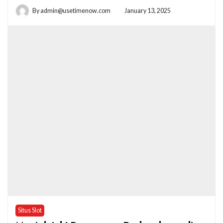
By
admin@usetimenow.com
January 13, 2025
Situs Slot