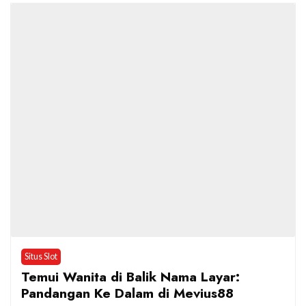
Situs Slot
Temui Wanita di Balik Nama Layar:
Pandangan Ke Dalam di Mevius88