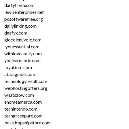
dartyfresh.com
lewisenterprises.net
pcsoftwarefree.org
dailylinking.com
dnafyx.com
giocolenuvole.com
iyouessential.com
withloveamity.com
youlearncode.com
fxyatirim.com
abbuguide.com
technologyresult.com
webhostingoffers.org
whatszow.com
ehomeamerca.com
techintendo.com
techgreenpure.com
bestdropshipstore.com