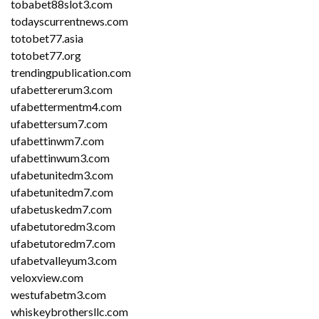
tobabet88slot3.com
todayscurrentnews.com
totobet77.asia
totobet77.org
trendingpublication.com
ufabettererum3.com
ufabettermentm4.com
ufabettersum7.com
ufabettinwm7.com
ufabettinwum3.com
ufabetunitedm3.com
ufabetunitedm7.com
ufabetuskedm7.com
ufabetutoredm3.com
ufabetutoredm7.com
ufabetvalleyum3.com
veloxview.com
westufabetm3.com
whiskeybrothersllc.com