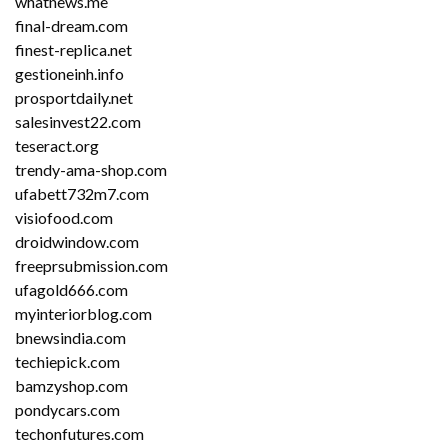
whatnews.me
final-dream.com
finest-replica.net
gestioneinh.info
prosportdaily.net
salesinvest22.com
teseract.org
trendy-ama-shop.com
ufabett732m7.com
visiofood.com
droidwindow.com
freeprsubmission.com
ufagold666.com
myinteriorblog.com
bnewsindia.com
techiepick.com
bamzyshop.com
pondycars.com
techonfutures.com