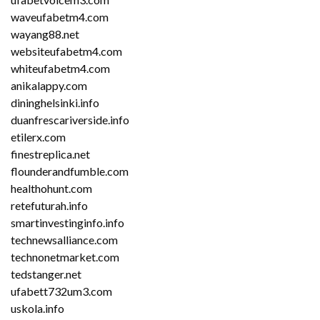
waveufabetm4.com
wayang88.net
websiteufabetm4.com
whiteufabetm4.com
anikalappy.com
dininghelsinki.info
duanfrescariverside.info
etilerx.com
finestreplica.net
flounderandfumble.com
healthohunt.com
retefuturah.info
smartinvestinginfo.info
technewsalliance.com
technonetmarket.com
tedstanger.net
ufabett732um3.com
uskola.info