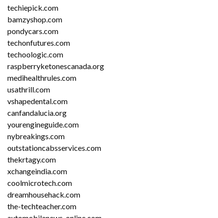
techiepick.com
bamzyshop.com
pondycars.com
techonfutures.com
techoologic.com
raspberryketonescanada.org
medihealthrules.com
usathrill.com
vshapedental.com
canfandalucia.org
yourengineguide.com
nybreakings.com
outstationcabsservices.com
thekrtagy.com
xchangeindia.com
coolmicrotech.com
dreamhousehack.com
the-techteacher.com
automobilenews-online.com