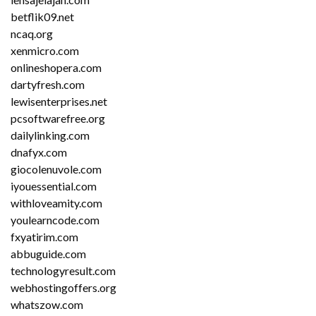
betflik09.net
ncaq.org
xenmicro.com
onlineshopera.com
dartyfresh.com
lewisenterprises.net
pcsoftwarefree.org
dailylinking.com
dnafyx.com
giocolenuvole.com
iyouessential.com
withloveamity.com
youlearncode.com
fxyatirim.com
abbuguide.com
technologyresult.com
webhostingoffers.org
whatszow.com