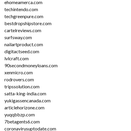
ehomeamerca.com
techintendo.com
techgreenpure.com
bestdropshipstore.com
cartelreviews.com
surfsway.com
nailartproduct.com
digitactseed.com
lvlcraft.com
90secondmoneyloans.com
xenmicro.com
rodrovers.com
tripssolution.com
satta-king-india.com
yukigassencanada.com
articlehorizone.com
yuqqbbzp.com
7betagents6.com
coronavirusuptodate.com