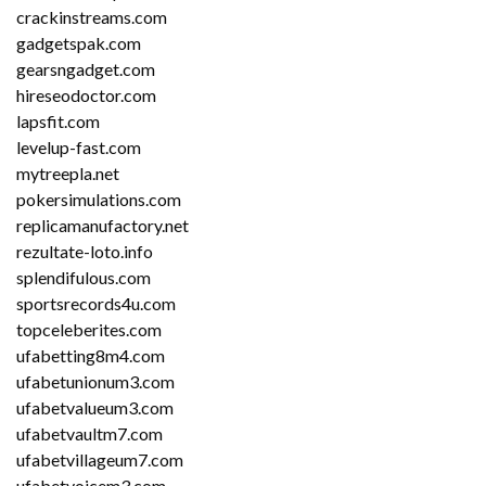
crackinstreams.com
gadgetspak.com
gearsngadget.com
hireseodoctor.com
lapsfit.com
levelup-fast.com
mytreepla.net
pokersimulations.com
replicamanufactory.net
rezultate-loto.info
splendifulous.com
sportsrecords4u.com
topceleberites.com
ufabetting8m4.com
ufabetunionum3.com
ufabetvalueum3.com
ufabetvaultm7.com
ufabetvillageum7.com
ufabetvoicem3.com