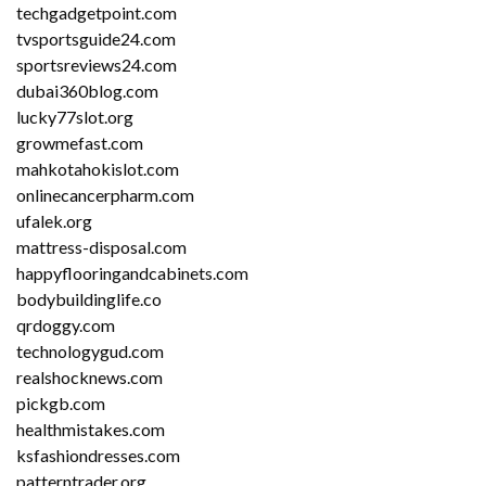
techgadgetpoint.com
tvsportsguide24.com
sportsreviews24.com
dubai360blog.com
lucky77slot.org
growmefast.com
mahkotahokislot.com
onlinecancerpharm.com
ufalek.org
mattress-disposal.com
happyflooringandcabinets.com
bodybuildinglife.co
qrdoggy.com
technologygud.com
realshocknews.com
pickgb.com
healthmistakes.com
ksfashiondresses.com
patterntrader.org