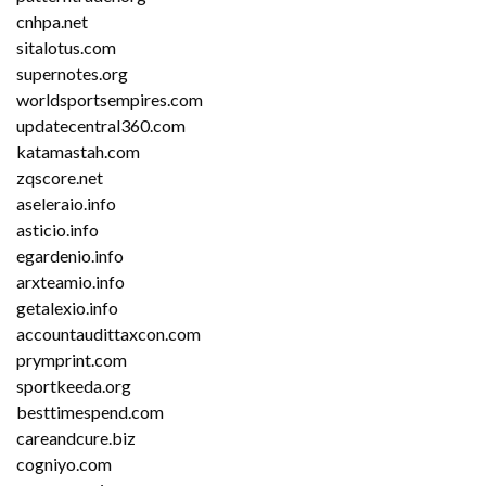
cnhpa.net
sitalotus.com
supernotes.org
worldsportsempires.com
updatecentral360.com
katamastah.com
zqscore.net
aseleraio.info
asticio.info
egardenio.info
arxteamio.info
getalexio.info
accountaudittaxcon.com
prymprint.com
sportkeeda.org
besttimespend.com
careandcure.biz
cogniyo.com