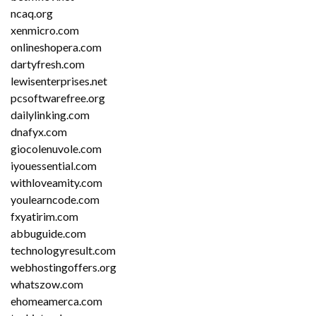
ncaq.org
xenmicro.com
onlineshopera.com
dartyfresh.com
lewisenterprises.net
pcsoftwarefree.org
dailylinking.com
dnafyx.com
giocolenuvole.com
iyouessential.com
withloveamity.com
youlearncode.com
fxyatirim.com
abbuguide.com
technologyresult.com
webhostingoffers.org
whatszow.com
ehomeamerca.com