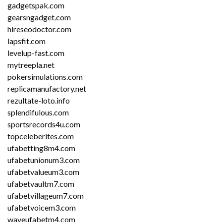
gadgetspak.com
gearsngadget.com
hireseodoctor.com
lapsfit.com
levelup-fast.com
mytreepla.net
pokersimulations.com
replicamanufactory.net
rezultate-loto.info
splendifulous.com
sportsrecords4u.com
topceleberites.com
ufabetting8m4.com
ufabetunionum3.com
ufabetvalueum3.com
ufabetvaultm7.com
ufabetvillageum7.com
ufabetvoicem3.com
waveufabetm4.com