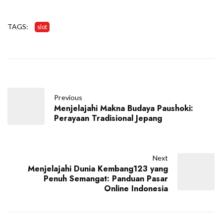
TAGS:
slot
Previous
Menjelajahi Makna Budaya Paushoki:
Perayaan Tradisional Jepang
Next
Menjelajahi Dunia Kembang123 yang
Penuh Semangat: Panduan Pasar
Online Indonesia