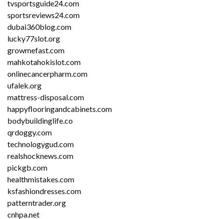
tvsportsguide24.com
sportsreviews24.com
dubai360blog.com
lucky77slot.org
growmefast.com
mahkotahokislot.com
onlinecancerpharm.com
ufalek.org
mattress-disposal.com
happyflooringandcabinets.com
bodybuildinglife.co
qrdoggy.com
technologygud.com
realshocknews.com
pickgb.com
healthmistakes.com
ksfashiondresses.com
patterntrader.org
cnhpa.net