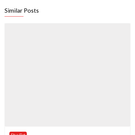
Similar Posts