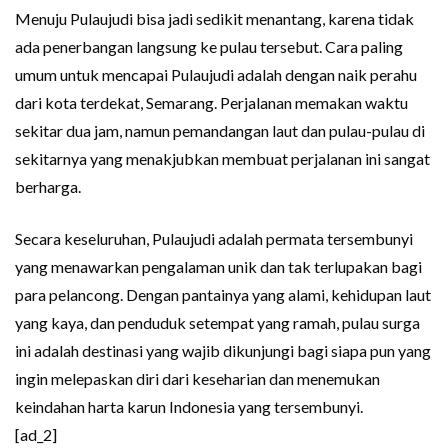
Menuju Pulaujudi bisa jadi sedikit menantang, karena tidak
ada penerbangan langsung ke pulau tersebut. Cara paling
umum untuk mencapai Pulaujudi adalah dengan naik perahu
dari kota terdekat, Semarang. Perjalanan memakan waktu
sekitar dua jam, namun pemandangan laut dan pulau-pulau di
sekitarnya yang menakjubkan membuat perjalanan ini sangat
berharga.
Secara keseluruhan, Pulaujudi adalah permata tersembunyi
yang menawarkan pengalaman unik dan tak terlupakan bagi
para pelancong. Dengan pantainya yang alami, kehidupan laut
yang kaya, dan penduduk setempat yang ramah, pulau surga
ini adalah destinasi yang wajib dikunjungi bagi siapa pun yang
ingin melepaskan diri dari keseharian dan menemukan
keindahan harta karun Indonesia yang tersembunyi.
[ad_2]