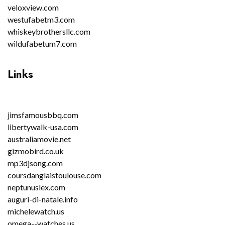
veloxview.com
westufabetm3.com
whiskeybrothersllc.com
wildufabetum7.com
Links
jimsfamousbbq.com
libertywalk-usa.com
australiamovie.net
gizmobird.co.uk
mp3djsong.com
coursdanglaistoulouse.com
neptunuslex.com
auguri-di-natale.info
michelewatch.us
omega--watches.us