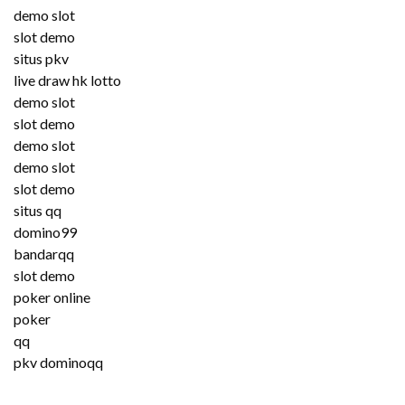
demo slot
slot demo
situs pkv
live draw hk lotto
demo slot
slot demo
demo slot
demo slot
slot demo
situs qq
domino99
bandarqq
slot demo
poker online
poker
qq
pkv dominoqq