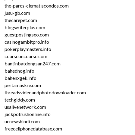
the-parcs-clematiscondos.com
jusu-gb.com
thecarepet.com
blogwriterplus.com
guestpostingseo.com
casinogambitpro.info
pokerplaymasters.info
courseoncourse.com
bantinbatdongsan247.com
bahednog.info
bahenxgek.info
pertamaskre.com
threadsvideoandphotodownloader.com
techgiddy.com
usalivenetwork.com
jackpotrushonline.info
ucnewshindi.com
freecellphonedatabase.com