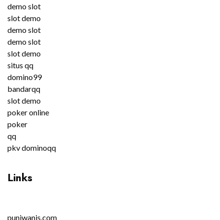
demo slot
slot demo
demo slot
demo slot
slot demo
situs qq
domino99
bandarqq
slot demo
poker online
poker
qq
pkv dominoqq
Links
punjwanis.com