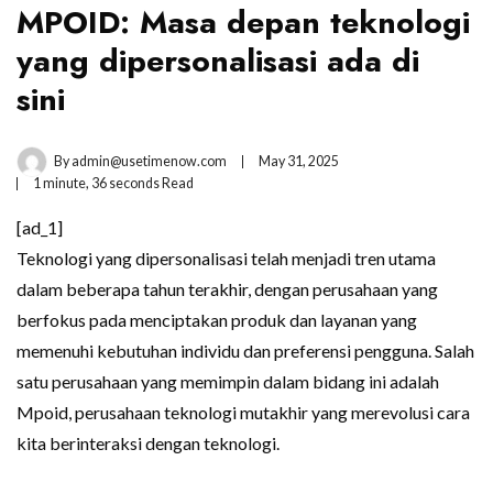
MPOID: Masa depan teknologi
yang dipersonalisasi ada di
sini
By
admin@usetimenow.com
May 31, 2025
1 minute, 36 seconds Read
[ad_1]
Teknologi yang dipersonalisasi telah menjadi tren utama
dalam beberapa tahun terakhir, dengan perusahaan yang
berfokus pada menciptakan produk dan layanan yang
memenuhi kebutuhan individu dan preferensi pengguna. Salah
satu perusahaan yang memimpin dalam bidang ini adalah
Mpoid, perusahaan teknologi mutakhir yang merevolusi cara
kita berinteraksi dengan teknologi.