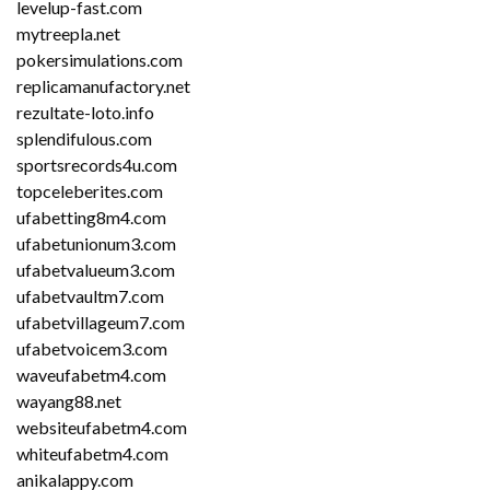
levelup-fast.com
mytreepla.net
pokersimulations.com
replicamanufactory.net
rezultate-loto.info
splendifulous.com
sportsrecords4u.com
topceleberites.com
ufabetting8m4.com
ufabetunionum3.com
ufabetvalueum3.com
ufabetvaultm7.com
ufabetvillageum7.com
ufabetvoicem3.com
waveufabetm4.com
wayang88.net
websiteufabetm4.com
whiteufabetm4.com
anikalappy.com