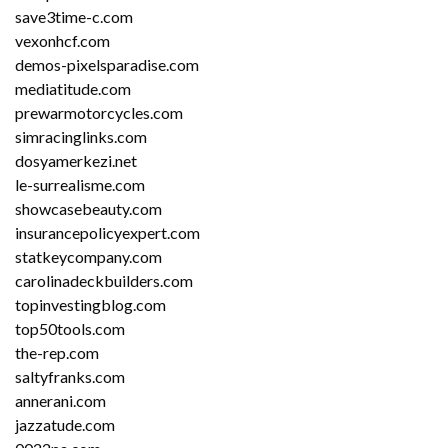
save3time-c.com
vexonhcf.com
demos-pixelsparadise.com
mediatitude.com
prewarmotorcycles.com
simracinglinks.com
dosyamerkezi.net
le-surrealisme.com
showcasebeauty.com
insurancepolicyexpert.com
statkeycompany.com
carolinadeckbuilders.com
topinvestingblog.com
top50tools.com
the-rep.com
saltyfranks.com
annerani.com
jazzatude.com