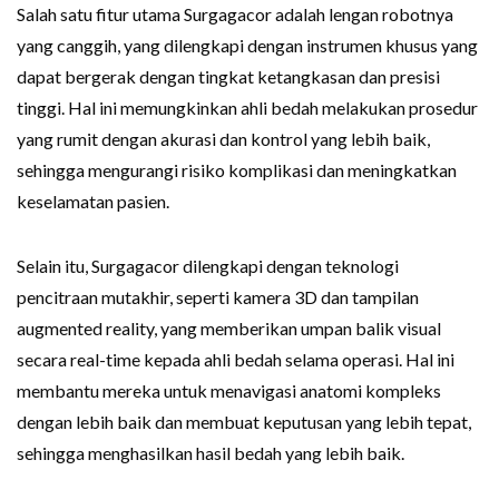
Salah satu fitur utama Surgagacor adalah lengan robotnya
yang canggih, yang dilengkapi dengan instrumen khusus yang
dapat bergerak dengan tingkat ketangkasan dan presisi
tinggi. Hal ini memungkinkan ahli bedah melakukan prosedur
yang rumit dengan akurasi dan kontrol yang lebih baik,
sehingga mengurangi risiko komplikasi dan meningkatkan
keselamatan pasien.
Selain itu, Surgagacor dilengkapi dengan teknologi
pencitraan mutakhir, seperti kamera 3D dan tampilan
augmented reality, yang memberikan umpan balik visual
secara real-time kepada ahli bedah selama operasi. Hal ini
membantu mereka untuk menavigasi anatomi kompleks
dengan lebih baik dan membuat keputusan yang lebih tepat,
sehingga menghasilkan hasil bedah yang lebih baik.