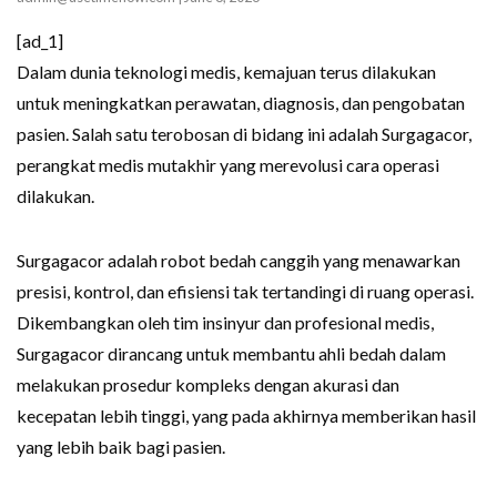
[ad_1]
Dalam dunia teknologi medis, kemajuan terus dilakukan
untuk meningkatkan perawatan, diagnosis, dan pengobatan
pasien. Salah satu terobosan di bidang ini adalah Surgagacor,
perangkat medis mutakhir yang merevolusi cara operasi
dilakukan.
Surgagacor adalah robot bedah canggih yang menawarkan
presisi, kontrol, dan efisiensi tak tertandingi di ruang operasi.
Dikembangkan oleh tim insinyur dan profesional medis,
Surgagacor dirancang untuk membantu ahli bedah dalam
melakukan prosedur kompleks dengan akurasi dan
kecepatan lebih tinggi, yang pada akhirnya memberikan hasil
yang lebih baik bagi pasien.