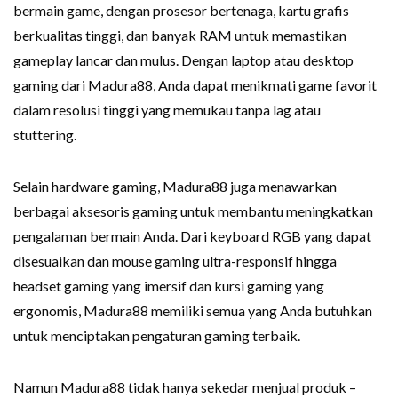
bermain game, dengan prosesor bertenaga, kartu grafis
berkualitas tinggi, dan banyak RAM untuk memastikan
gameplay lancar dan mulus. Dengan laptop atau desktop
gaming dari Madura88, Anda dapat menikmati game favorit
dalam resolusi tinggi yang memukau tanpa lag atau
stuttering.
Selain hardware gaming, Madura88 juga menawarkan
berbagai aksesoris gaming untuk membantu meningkatkan
pengalaman bermain Anda. Dari keyboard RGB yang dapat
disesuaikan dan mouse gaming ultra-responsif hingga
headset gaming yang imersif dan kursi gaming yang
ergonomis, Madura88 memiliki semua yang Anda butuhkan
untuk menciptakan pengaturan gaming terbaik.
Namun Madura88 tidak hanya sekedar menjual produk –