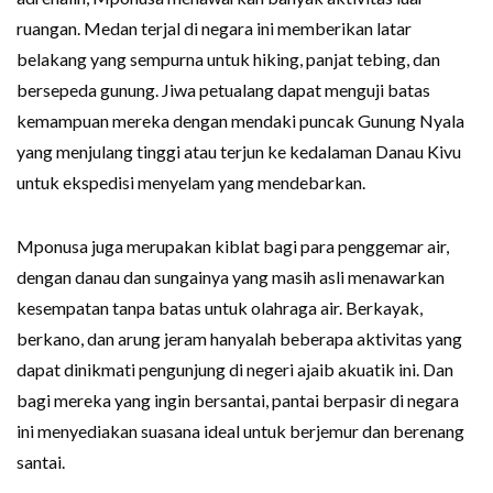
ruangan. Medan terjal di negara ini memberikan latar
belakang yang sempurna untuk hiking, panjat tebing, dan
bersepeda gunung. Jiwa petualang dapat menguji batas
kemampuan mereka dengan mendaki puncak Gunung Nyala
yang menjulang tinggi atau terjun ke kedalaman Danau Kivu
untuk ekspedisi menyelam yang mendebarkan.
Mponusa juga merupakan kiblat bagi para penggemar air,
dengan danau dan sungainya yang masih asli menawarkan
kesempatan tanpa batas untuk olahraga air. Berkayak,
berkano, dan arung jeram hanyalah beberapa aktivitas yang
dapat dinikmati pengunjung di negeri ajaib akuatik ini. Dan
bagi mereka yang ingin bersantai, pantai berpasir di negara
ini menyediakan suasana ideal untuk berjemur dan berenang
santai.