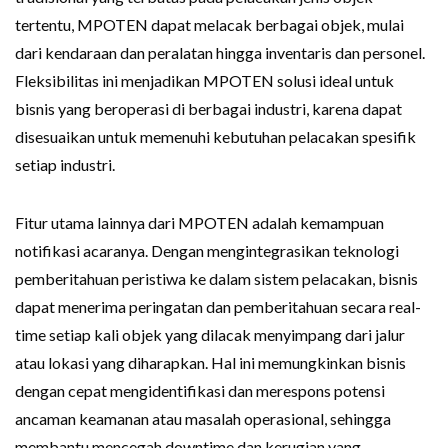
tertentu, MPOTEN dapat melacak berbagai objek, mulai
dari kendaraan dan peralatan hingga inventaris dan personel.
Fleksibilitas ini menjadikan MPOTEN solusi ideal untuk
bisnis yang beroperasi di berbagai industri, karena dapat
disesuaikan untuk memenuhi kebutuhan pelacakan spesifik
setiap industri.
Fitur utama lainnya dari MPOTEN adalah kemampuan
notifikasi acaranya. Dengan mengintegrasikan teknologi
pemberitahuan peristiwa ke dalam sistem pelacakan, bisnis
dapat menerima peringatan dan pemberitahuan secara real-
time setiap kali objek yang dilacak menyimpang dari jalur
atau lokasi yang diharapkan. Hal ini memungkinkan bisnis
dengan cepat mengidentifikasi dan merespons potensi
ancaman keamanan atau masalah operasional, sehingga
membantu mencegah downtime dan kerugian yang