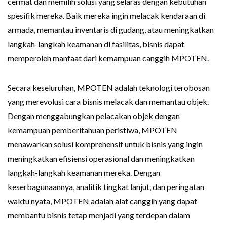
cermat dan memilih solusi yang selaras dengan kebutuhan
spesifik mereka. Baik mereka ingin melacak kendaraan di
armada, memantau inventaris di gudang, atau meningkatkan
langkah-langkah keamanan di fasilitas, bisnis dapat
memperoleh manfaat dari kemampuan canggih MPOTEN.
Secara keseluruhan, MPOTEN adalah teknologi terobosan
yang merevolusi cara bisnis melacak dan memantau objek.
Dengan menggabungkan pelacakan objek dengan
kemampuan pemberitahuan peristiwa, MPOTEN
menawarkan solusi komprehensif untuk bisnis yang ingin
meningkatkan efisiensi operasional dan meningkatkan
langkah-langkah keamanan mereka. Dengan
keserbagunaannya, analitik tingkat lanjut, dan peringatan
waktu nyata, MPOTEN adalah alat canggih yang dapat
membantu bisnis tetap menjadi yang terdepan dalam