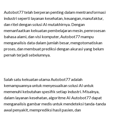
Autobot77 telah berperan penting dalam mentransformasi
industri seperti layanan kesehatan, keuangan, manufaktur,
dan ritel dengan solusi AI mutakhirnya. Dengan
memanfaatkan kekuatan pembelajaran mesin, pemrosesan
bahasa alami, dan visi komputer, Autobot77 mampu
menganalisis data dalam jumlah besar, mengotomatiskan
proses, dan membuat prediksi dengan akurasi yang belum
pernah terjadi sebelumnya.
Salah satu kekuatan utama Autobot77 adalah
kemampuannya untuk menyesuaikan solusi AI untuk
memenuhi kebutuhan spesifik setiap industri. Misalnya,
dalam layanan kesehatan, algoritme AI Autobot77 dapat
menganalisis gambar medis untuk mendeteksi tanda-tanda
awal penyakit, memprediksi hasil pasien, dan