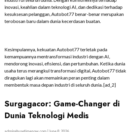
inovasi, keahlian dalam teknologi AI, dan dedikasi terhadap
kesuksesan pelanggan, Autobot77 benar-benar merupakan
terobosan baru dalam dunia kecerdasan buatan.
Kesimpulannya, kekuatan Autobot77 terletak pada
kemampuannya mentransformasi industri dengan AI,
mendorong inovasi, efisiensi, dan pertumbuhan. Ketika dunia
usaha terus merangkul transformasi digital, Autobot77 tidak
diragukan lagi akan memainkan peran penting dalam
membentuk masa depan industri di seluruh dunia. [ad_2]
Surgagacor: Game-Changer di
Dunia Teknologi Medis
admin@usetimenow.com
|
June 8, 2026