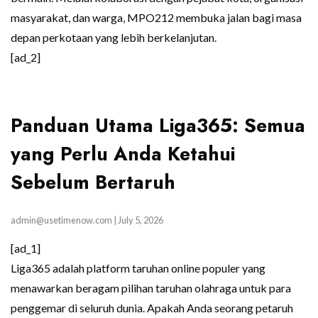
masyarakat, dan warga, MPO212 membuka jalan bagi masa
depan perkotaan yang lebih berkelanjutan.
[ad_2]
Panduan Utama Liga365: Semua
yang Perlu Anda Ketahui
Sebelum Bertaruh
admin@usetimenow.com
|
July 5, 2026
[ad_1]
Liga365 adalah platform taruhan online populer yang
menawarkan beragam pilihan taruhan olahraga untuk para
penggemar di seluruh dunia. Apakah Anda seorang petaruh