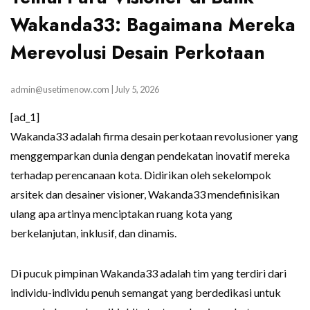
Wakanda33: Bagaimana Mereka
Merevolusi Desain Perkotaan
admin@usetimenow.com
|
July 5, 2026
[ad_1]
Wakanda33 adalah firma desain perkotaan revolusioner yang
menggemparkan dunia dengan pendekatan inovatif mereka
terhadap perencanaan kota. Didirikan oleh sekelompok
arsitek dan desainer visioner, Wakanda33 mendefinisikan
ulang apa artinya menciptakan ruang kota yang
berkelanjutan, inklusif, dan dinamis.
Di pucuk pimpinan Wakanda33 adalah tim yang terdiri dari
individu-individu penuh semangat yang berdedikasi untuk