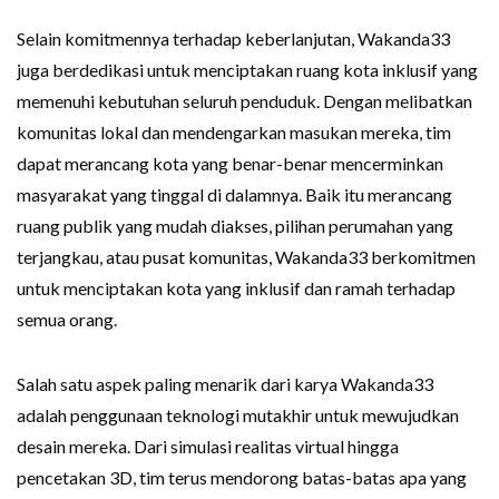
Selain komitmennya terhadap keberlanjutan, Wakanda33
juga berdedikasi untuk menciptakan ruang kota inklusif yang
memenuhi kebutuhan seluruh penduduk. Dengan melibatkan
komunitas lokal dan mendengarkan masukan mereka, tim
dapat merancang kota yang benar-benar mencerminkan
masyarakat yang tinggal di dalamnya. Baik itu merancang
ruang publik yang mudah diakses, pilihan perumahan yang
terjangkau, atau pusat komunitas, Wakanda33 berkomitmen
untuk menciptakan kota yang inklusif dan ramah terhadap
semua orang.
Salah satu aspek paling menarik dari karya Wakanda33
adalah penggunaan teknologi mutakhir untuk mewujudkan
desain mereka. Dari simulasi realitas virtual hingga
pencetakan 3D, tim terus mendorong batas-batas apa yang