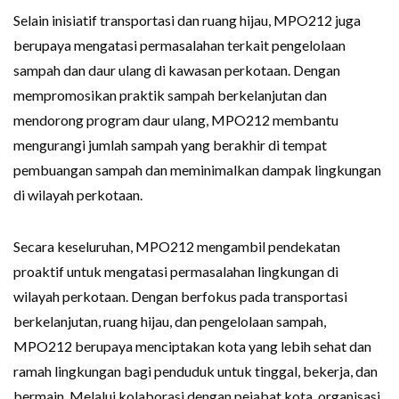
Selain inisiatif transportasi dan ruang hijau, MPO212 juga
berupaya mengatasi permasalahan terkait pengelolaan
sampah dan daur ulang di kawasan perkotaan. Dengan
mempromosikan praktik sampah berkelanjutan dan
mendorong program daur ulang, MPO212 membantu
mengurangi jumlah sampah yang berakhir di tempat
pembuangan sampah dan meminimalkan dampak lingkungan
di wilayah perkotaan.
Secara keseluruhan, MPO212 mengambil pendekatan
proaktif untuk mengatasi permasalahan lingkungan di
wilayah perkotaan. Dengan berfokus pada transportasi
berkelanjutan, ruang hijau, dan pengelolaan sampah,
MPO212 berupaya menciptakan kota yang lebih sehat dan
ramah lingkungan bagi penduduk untuk tinggal, bekerja, dan
bermain. Melalui kolaborasi dengan pejabat kota, organisasi