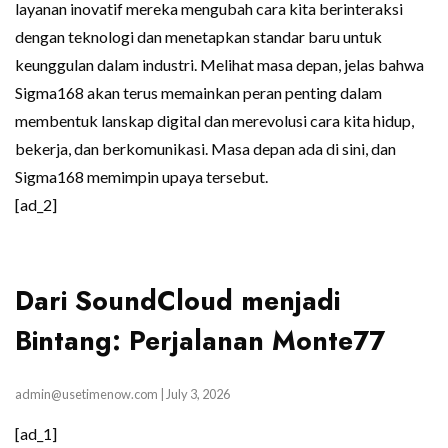
layanan inovatif mereka mengubah cara kita berinteraksi
dengan teknologi dan menetapkan standar baru untuk
keunggulan dalam industri. Melihat masa depan, jelas bahwa
Sigma168 akan terus memainkan peran penting dalam
membentuk lanskap digital dan merevolusi cara kita hidup,
bekerja, dan berkomunikasi. Masa depan ada di sini, dan
Sigma168 memimpin upaya tersebut.
[ad_2]
Dari SoundCloud menjadi
Bintang: Perjalanan Monte77
admin@usetimenow.com
|
July 3, 2026
[ad_1]