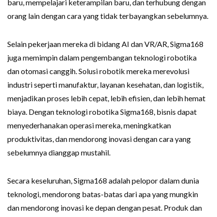
baru, mempelajari keterampilan baru, dan terhubung dengan
orang lain dengan cara yang tidak terbayangkan sebelumnya.
Selain pekerjaan mereka di bidang AI dan VR/AR, Sigma168
juga memimpin dalam pengembangan teknologi robotika
dan otomasi canggih. Solusi robotik mereka merevolusi
industri seperti manufaktur, layanan kesehatan, dan logistik,
menjadikan proses lebih cepat, lebih efisien, dan lebih hemat
biaya. Dengan teknologi robotika Sigma168, bisnis dapat
menyederhanakan operasi mereka, meningkatkan
produktivitas, dan mendorong inovasi dengan cara yang
sebelumnya dianggap mustahil.
Secara keseluruhan, Sigma168 adalah pelopor dalam dunia
teknologi, mendorong batas-batas dari apa yang mungkin
dan mendorong inovasi ke depan dengan pesat. Produk dan