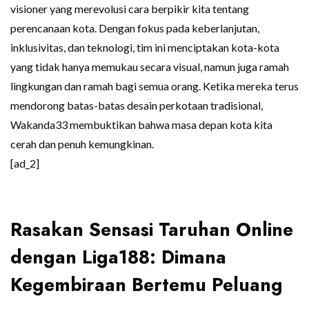
visioner yang merevolusi cara berpikir kita tentang
perencanaan kota. Dengan fokus pada keberlanjutan,
inklusivitas, dan teknologi, tim ini menciptakan kota-kota
yang tidak hanya memukau secara visual, namun juga ramah
lingkungan dan ramah bagi semua orang. Ketika mereka terus
mendorong batas-batas desain perkotaan tradisional,
Wakanda33 membuktikan bahwa masa depan kota kita
cerah dan penuh kemungkinan.
[ad_2]
Rasakan Sensasi Taruhan Online
dengan Liga188: Dimana
Kegembiraan Bertemu Peluang