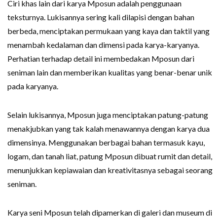
Ciri khas lain dari karya Mposun adalah penggunaan
teksturnya. Lukisannya sering kali dilapisi dengan bahan
berbeda, menciptakan permukaan yang kaya dan taktil yang
menambah kedalaman dan dimensi pada karya-karyanya.
Perhatian terhadap detail ini membedakan Mposun dari
seniman lain dan memberikan kualitas yang benar-benar unik
pada karyanya.
Selain lukisannya, Mposun juga menciptakan patung-patung
menakjubkan yang tak kalah menawannya dengan karya dua
dimensinya. Menggunakan berbagai bahan termasuk kayu,
logam, dan tanah liat, patung Mposun dibuat rumit dan detail,
menunjukkan kepiawaian dan kreativitasnya sebagai seorang
seniman.
Karya seni Mposun telah dipamerkan di galeri dan museum di