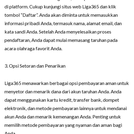
di platform. Cukup kunjungi situs web Liga365 dan klik
tombol “Daftar”. Anda akan diminta untuk memasukkan
informasi pribadi Anda, termasuk nama, alamat email, dan
kata sandi Anda. Setelah Anda menyelesaikan proses
pendaftaran, Anda dapat mulai memasang taruhan pada
acara olahraga favorit Anda.
3. Opsi Setoran dan Penarikan
Liga365 menawarkan berbagai opsi pembayaran aman untuk
menyetor dan menarik dana dari akun taruhan Anda. Anda
dapat menggunakan kartu kredit, transfer bank, dompet
elektronik, dan metode pembayaran lainnya untuk mendanai
akun Anda dan menarik kemenangan Anda. Penting untuk
memilih metode pembayaran yang nyaman dan aman bagi
Anda.