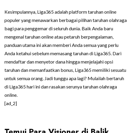
Kesimpulannya, Liga365 adalah platform taruhan online
populer yang menawarkan berbagai pilihan taruhan olahraga
bagi para penggemar di seluruh dunia. Baik Anda baru
mengenal taruhan online atau petaruh berpengalaman,
panduan utama ini akan memberi Anda semua yang perlu
Anda ketahui sebelum memasang taruhan di Liga365. Dari
mendaftar dan menyetor dana hingga menjelajahi opsi
taruhan dan memanfaatkan bonus, Liga365 memiliki sesuatu
untuk semua orang. Jadi tunggu apa lagi? Mulailah bertaruh
di Liga365 hari ini dan rasakan serunya taruhan olahraga
online.
[ad_2]
Temui Para Visioner di Balik