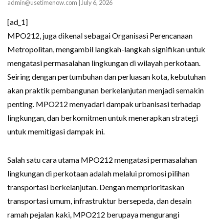
admin@usetimenow.com
|
July 6, 2026
[ad_1]
MPO212, juga dikenal sebagai Organisasi Perencanaan
Metropolitan, mengambil langkah-langkah signifikan untuk
mengatasi permasalahan lingkungan di wilayah perkotaan.
Seiring dengan pertumbuhan dan perluasan kota, kebutuhan
akan praktik pembangunan berkelanjutan menjadi semakin
penting. MPO212 menyadari dampak urbanisasi terhadap
lingkungan, dan berkomitmen untuk menerapkan strategi
untuk memitigasi dampak ini.
Salah satu cara utama MPO212 mengatasi permasalahan
lingkungan di perkotaan adalah melalui promosi pilihan
transportasi berkelanjutan. Dengan memprioritaskan
transportasi umum, infrastruktur bersepeda, dan desain
ramah pejalan kaki, MPO212 berupaya mengurangi