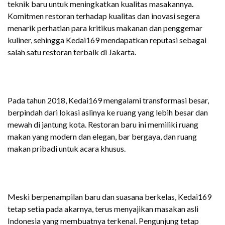
teknik baru untuk meningkatkan kualitas masakannya.
Komitmen restoran terhadap kualitas dan inovasi segera
menarik perhatian para kritikus makanan dan penggemar
kuliner, sehingga Kedai169 mendapatkan reputasi sebagai
salah satu restoran terbaik di Jakarta.
Pada tahun 2018, Kedai169 mengalami transformasi besar,
berpindah dari lokasi aslinya ke ruang yang lebih besar dan
mewah di jantung kota. Restoran baru ini memiliki ruang
makan yang modern dan elegan, bar bergaya, dan ruang
makan pribadi untuk acara khusus.
Meski berpenampilan baru dan suasana berkelas, Kedai169
tetap setia pada akarnya, terus menyajikan masakan asli
Indonesia yang membuatnya terkenal. Pengunjung tetap