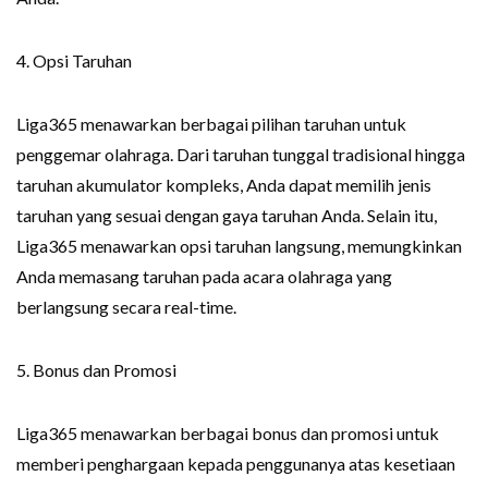
4. Opsi Taruhan
Liga365 menawarkan berbagai pilihan taruhan untuk
penggemar olahraga. Dari taruhan tunggal tradisional hingga
taruhan akumulator kompleks, Anda dapat memilih jenis
taruhan yang sesuai dengan gaya taruhan Anda. Selain itu,
Liga365 menawarkan opsi taruhan langsung, memungkinkan
Anda memasang taruhan pada acara olahraga yang
berlangsung secara real-time.
5. Bonus dan Promosi
Liga365 menawarkan berbagai bonus dan promosi untuk
memberi penghargaan kepada penggunanya atas kesetiaan