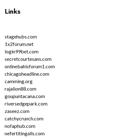
Links
stagehubs.com
1x2forum.net
login99bet.com
secretcourtesans.com
onlinebahisforum1.com
chicagoheadline.com
camming.org
rajalion88.com
goupuntacana.com
riversedgepark.com
zaseez.com
catchycrunch.com
nofaphub.com
nefertitingalls.com