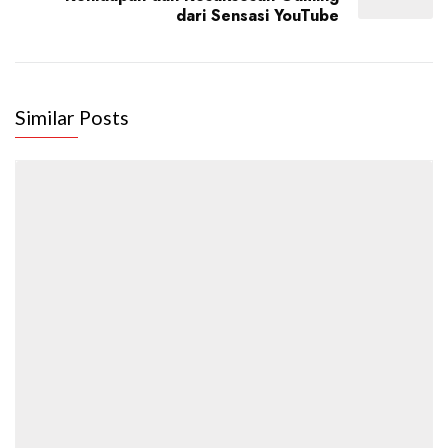
dari Sensasi YouTube
Similar Posts