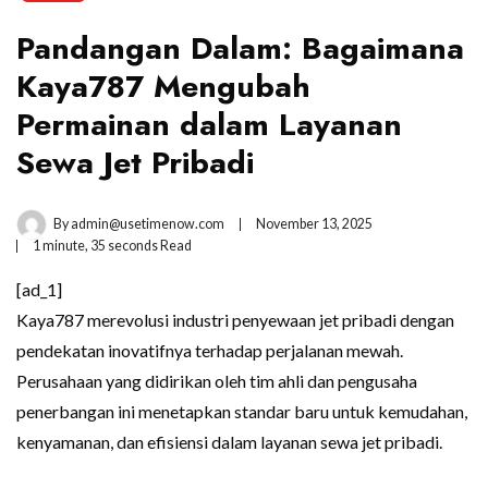
Pandangan Dalam: Bagaimana
Kaya787 Mengubah
Permainan dalam Layanan
Sewa Jet Pribadi
By
admin@usetimenow.com
November 13, 2025
1 minute, 35 seconds Read
[ad_1]
Kaya787 merevolusi industri penyewaan jet pribadi dengan
pendekatan inovatifnya terhadap perjalanan mewah.
Perusahaan yang didirikan oleh tim ahli dan pengusaha
penerbangan ini menetapkan standar baru untuk kemudahan,
kenyamanan, dan efisiensi dalam layanan sewa jet pribadi.