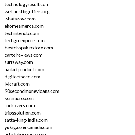
technologyresult.com
webhostingoffers.org
whatszow.com
ehomeamerca.com
techintendo.com
techgreenpure.com
bestdropshipstore.com
cartelreviews.com
surfsway.com
nailartproduct.com
digitactseed.com
lvlcraft.com
90secondmoneyloans.com
xenmicro.com
rodrovers.com
tripssolution.com
satta-king-india.com
yukigassencanada.com
articlehorizone.com