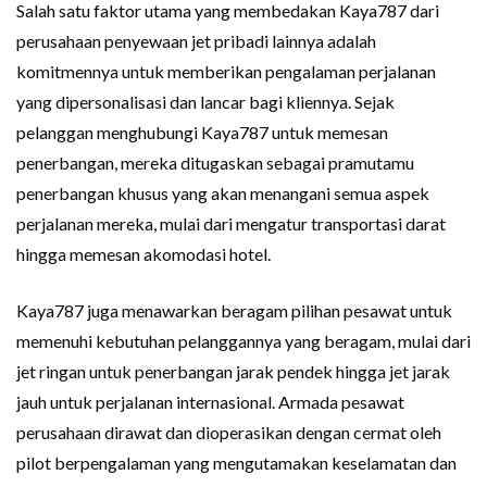
Salah satu faktor utama yang membedakan Kaya787 dari
perusahaan penyewaan jet pribadi lainnya adalah
komitmennya untuk memberikan pengalaman perjalanan
yang dipersonalisasi dan lancar bagi kliennya. Sejak
pelanggan menghubungi Kaya787 untuk memesan
penerbangan, mereka ditugaskan sebagai pramutamu
penerbangan khusus yang akan menangani semua aspek
perjalanan mereka, mulai dari mengatur transportasi darat
hingga memesan akomodasi hotel.
Kaya787 juga menawarkan beragam pilihan pesawat untuk
memenuhi kebutuhan pelanggannya yang beragam, mulai dari
jet ringan untuk penerbangan jarak pendek hingga jet jarak
jauh untuk perjalanan internasional. Armada pesawat
perusahaan dirawat dan dioperasikan dengan cermat oleh
pilot berpengalaman yang mengutamakan keselamatan dan