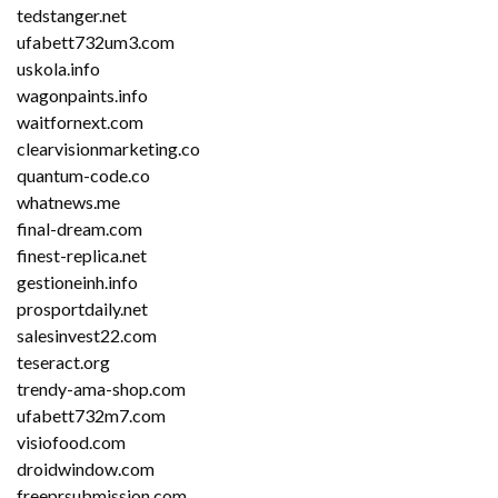
tedstanger.net
ufabett732um3.com
uskola.info
wagonpaints.info
waitfornext.com
clearvisionmarketing.co
quantum-code.co
whatnews.me
final-dream.com
finest-replica.net
gestioneinh.info
prosportdaily.net
salesinvest22.com
teseract.org
trendy-ama-shop.com
ufabett732m7.com
visiofood.com
droidwindow.com
freeprsubmission.com