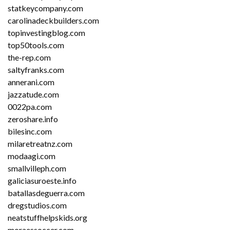
statkeycompany.com
carolinadeckbuilders.com
topinvestingblog.com
top50tools.com
the-rep.com
saltyfranks.com
annerani.com
jazzatude.com
0022pa.com
zeroshare.info
bilesinc.com
milaretreatnz.com
modaagi.com
smallvilleph.com
galiciasuroeste.info
batallasdeguerra.com
dregstudios.com
neatstuffhelpskids.org
moraessoccer.com