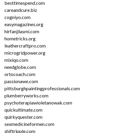
besttimespend.com
careandcure.biz
cogniyo.com
easymagazines.org
hirfanjilasmi.com
hometricks.org
leathercraftpro.com
microgridpower.org
mixiqo.com
needglobe.com
ortocoach.com
passionawe.com
pittsburghpaintingprofessionals.com
plumberryworks.com
psychoterapiawioletanowak.com
quickultimate.com
quirkyquester.com
sexmedicineformen.com
shiftripple.com