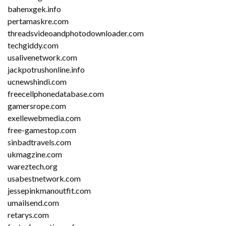
bahenxgek.info
pertamaskre.com
threadsvideoandphotodownloader.com
techgiddy.com
usalivenetwork.com
jackpotrushonline.info
ucnewshindi.com
freecellphonedatabase.com
gamersrope.com
exellewebmedia.com
free-gamestop.com
sinbadtravels.com
ukmagzine.com
wareztech.org
usabestnetwork.com
jessepinkmanoutfit.com
umailsend.com
retarys.com