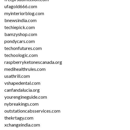
ufagold666.com
myinteriorblog.com
bnewsindia.com
techiepick.com
bamzyshop.com
pondycars.com
techonfutures.com
techoologic.com
raspberryketonescanada.org
medihealthrules.com
usathrill.com
vshapedental.com
canfandalucia.org
yourengineguide.com
nybreakings.com
outstationcabsservices.com
thekrtagy.com
xchangeindia.com