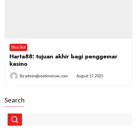
Situs Slot
Harta88: tujuan akhir bagi penggemar
kasino
By
admin@usetimenow.com
August 17, 2025
Search