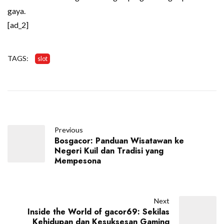
gaya.
[ad_2]
TAGS:
slot
Previous
Bosgacor: Panduan Wisatawan ke
Negeri Kuil dan Tradisi yang
Mempesona
Next
Inside the World of gacor69: Sekilas
Kehidupan dan Kesuksesan Gaming