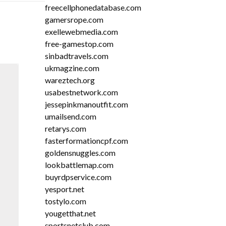
freecellphonedatabase.com
gamersrope.com
exellewebmedia.com
free-gamestop.com
sinbadtravels.com
ukmagzine.com
wareztech.org
usabestnetwork.com
jessepinkmanoutfit.com
umailsend.com
retarys.com
fasterformationcpf.com
goldensnuggles.com
lookbattlemap.com
buyrdpservice.com
yesport.net
tostylo.com
yougetthat.net
sportsnetclub.com