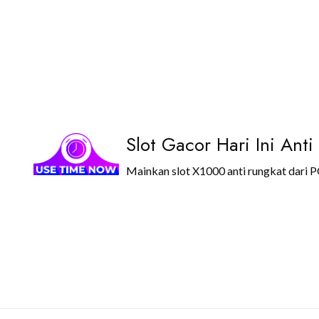
Slot Gacor Hari Ini Anti
Mainkan slot X1000 anti rungkat dari PG