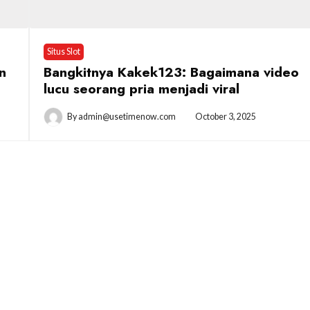
Situs Slot
n
Bangkitnya Kakek123: Bagaimana video
lucu seorang pria menjadi viral
By
admin@usetimenow.com
October 3, 2025