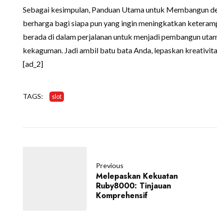
Sebagai kesimpulan, Panduan Utama untuk Membangun den
berharga bagi siapa pun yang ingin meningkatkan keteram
berada di dalam perjalanan untuk menjadi pembangun utam
kekaguman. Jadi ambil batu bata Anda, lepaskan kreativit
[ad_2]
TAGS:
slot
Previous
Melepaskan Kekuatan
Ruby8000: Tinjauan
Komprehensif