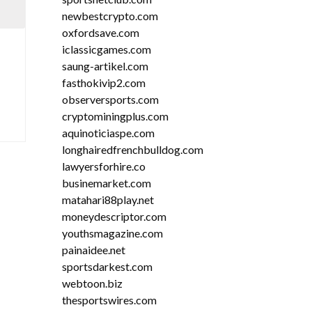
newbestcrypto.com
oxfordsave.com
iclassicgames.com
saung-artikel.com
fasthokivip2.com
observersports.com
cryptominingplus.com
aquinoticiaspe.com
longhairedfrenchbulldog.com
lawyersforhire.co
businemarket.com
matahari88play.net
moneydescriptor.com
youthsmagazine.com
painaidee.net
sportsdarkest.com
webtoon.biz
thesportswires.com