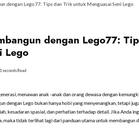
 dengan Lego77: Tips dan Trik untuk Menguasai Seni Lego
mbangun dengan Lego77: Tip
i Lego
41 seconds Read
a generasi, menawan anak -anak dan orang dewasa dengan kemungk
gun dengan Lego bukan hanya hobi yang menyenangkan, tetapi jug
, kesadaran spasial, dan perhatian terhadap detail. Jika Anda 
 maka tidak terlihat lagi dari panduan utama untuk membangun 