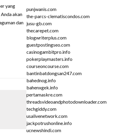
er yang
punjwanis.com
, Anda akan
the-parcs-clematiscondos.com
kaguman dan
jusu-gb.com
thecarepet.com
blogwriterplus.com
guestpostingseo.com
casinogambitpro.info
pokerplaymasters.info
courseoncourse.com
bantinbatdongsan247.com
bahednog.info
bahenxgek.info
pertamaskre.com
threadsvideoandphotodownloader.com
techgiddy.com
usalivenetwork.com
jackpotrushonline.info
ucnewshindi.com