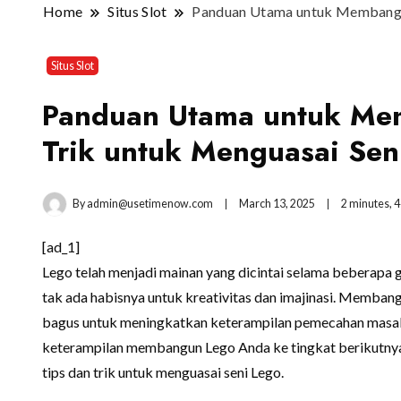
Home
Situs Slot
Panduan Utama untuk Membangun
Situs Slot
Panduan Utama untuk Me
Trik untuk Menguasai Sen
By
admin@usetimenow.com
March 13, 2025
2 minutes, 
[ad_1]
Lego telah menjadi mainan yang dicintai selama beberap
tak ada habisnya untuk kreativitas dan imajinasi. Memban
bagus untuk meningkatkan keterampilan pemecahan masalah
keterampilan membangun Lego Anda ke tingkat berikutnya,
tips dan trik untuk menguasai seni Lego.