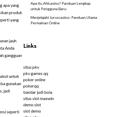
Apa itu Ahlcasino? Panduan Lengkap
ng apa yang
untuk Pengguna Baru
asikan produk
Menjelajahi Juruscasino: Panduan Utama
eperti yang
Permainan Online
unan jauh
Links
ata Anda
gah gangguan
situs pkv
pkv games qq
takut untuk
poker online
oba gunakan
pokerqq
, jadi
bandar judi bola
situs slot maxwin
demo slot
slot demo
nsi seperti