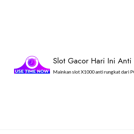
Slot Gacor Hari Ini Anti
Mainkan slot X1000 anti rungkat dari PG