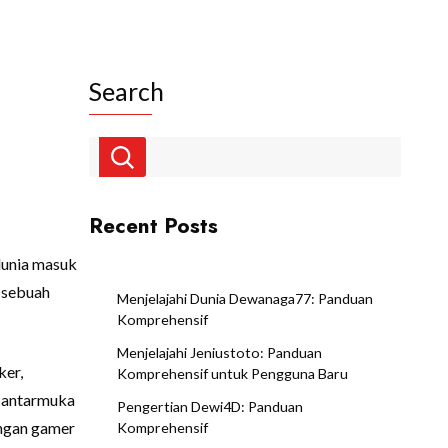
Search
Recent Posts
dunia masuk
, sebuah
Menjelajahi Dunia Dewanaga77: Panduan
Komprehensif
Menjelajahi Jeniustoto: Panduan
ker,
Komprehensif untuk Pengguna Baru
n antarmuka
Pengertian Dewi4D: Panduan
angan gamer
Komprehensif