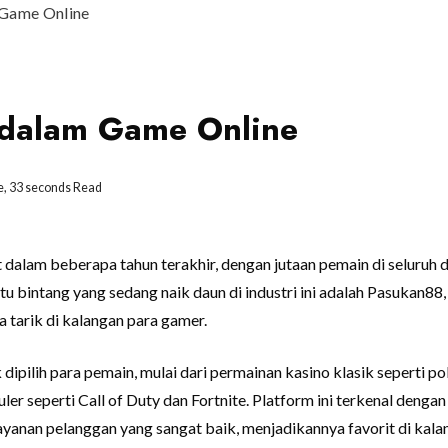
 Game Online
 dalam Game Online
e, 33 seconds Read
 dalam beberapa tahun terakhir, dengan jutaan pemain di seluruh 
tu bintang yang sedang naik daun di industri ini adalah Pasukan88
 tarik di kalangan para gamer.
lih para pemain, mulai dari permainan kasino klasik seperti po
er seperti Call of Duty dan Fortnite. Platform ini terkenal denga
yanan pelanggan yang sangat baik, menjadikannya favorit di kal