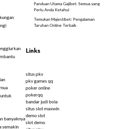
Panduan Utama Gajibet: Semua yang
Perlu Anda Ketahui
gkungan
Temukan Majestibet: Pengalaman
ungi
Taruhan Online Terbaik
enggiurkan
Links
membantu
situs pkv
dan
pkv games qq
emua
poker online
pokerqq
 untuk
bandar judi bola
situs slot maxwin
demo slot
gan banyaknya
slot demo
ka semakin