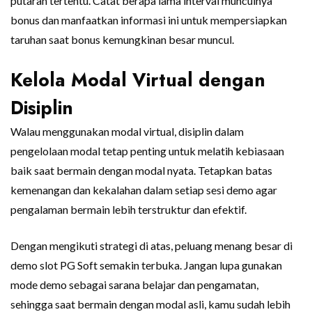
putaran tertentu. Catat berapa lama interval munculnya
bonus dan manfaatkan informasi ini untuk mempersiapkan
taruhan saat bonus kemungkinan besar muncul.
Kelola Modal Virtual dengan
Disiplin
Walau menggunakan modal virtual, disiplin dalam
pengelolaan modal tetap penting untuk melatih kebiasaan
baik saat bermain dengan modal nyata. Tetapkan batas
kemenangan dan kekalahan dalam setiap sesi demo agar
pengalaman bermain lebih terstruktur dan efektif.
Dengan mengikuti strategi di atas, peluang menang besar di
demo slot PG Soft semakin terbuka. Jangan lupa gunakan
mode demo sebagai sarana belajar dan pengamatan,
sehingga saat bermain dengan modal asli, kamu sudah lebih