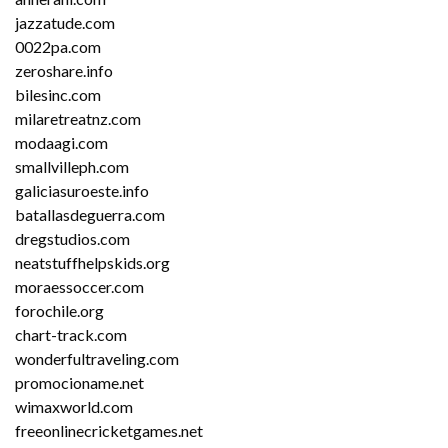
jazzatude.com
0022pa.com
zeroshare.info
bilesinc.com
milaretreatnz.com
modaagi.com
smallvilleph.com
galiciasuroeste.info
batallasdeguerra.com
dregstudios.com
neatstuffhelpskids.org
moraessoccer.com
forochile.org
chart-track.com
wonderfultraveling.com
promocioname.net
wimaxworld.com
freeonlinecricketgames.net