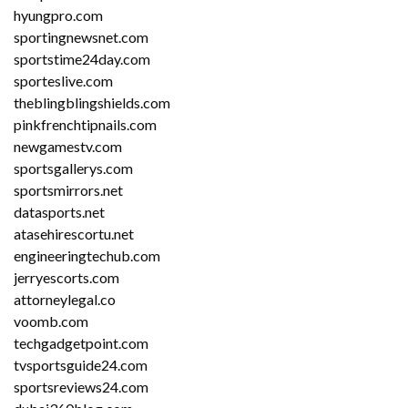
hyungpro.com
sportingnewsnet.com
sportstime24day.com
sporteslive.com
theblingblingshields.com
pinkfrenchtipnails.com
newgamestv.com
sportsgallerys.com
sportsmirrors.net
datasports.net
atasehirescortu.net
engineeringtechub.com
jerryescorts.com
attorneylegal.co
voomb.com
techgadgetpoint.com
tvsportsguide24.com
sportsreviews24.com