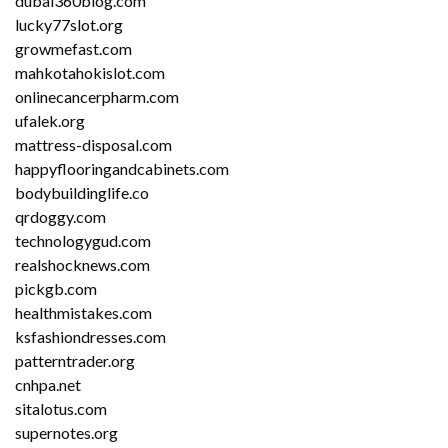
dubai360blog.com
lucky77slot.org
growmefast.com
mahkotahokislot.com
onlinecancerpharm.com
ufalek.org
mattress-disposal.com
happyflooringandcabinets.com
bodybuildinglife.co
qrdoggy.com
technologygud.com
realshocknews.com
pickgb.com
healthmistakes.com
ksfashiondresses.com
patterntrader.org
cnhpa.net
sitalotus.com
supernotes.org