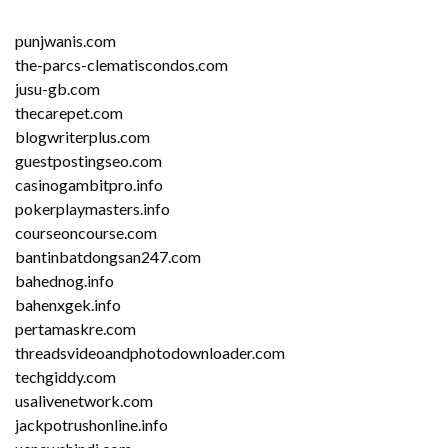
punjwanis.com
the-parcs-clematiscondos.com
jusu-gb.com
thecarepet.com
blogwriterplus.com
guestpostingseo.com
casinogambitpro.info
pokerplaymasters.info
courseoncourse.com
bantinbatdongsan247.com
bahednog.info
bahenxgek.info
pertamaskre.com
threadsvideoandphotodownloader.com
techgiddy.com
usalivenetwork.com
jackpotrushonline.info