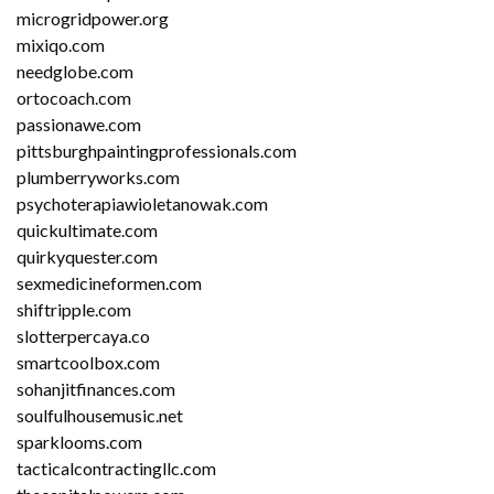
microgridpower.org
mixiqo.com
needglobe.com
ortocoach.com
passionawe.com
pittsburghpaintingprofessionals.com
plumberryworks.com
psychoterapiawioletanowak.com
quickultimate.com
quirkyquester.com
sexmedicineformen.com
shiftripple.com
slotterpercaya.co
smartcoolbox.com
sohanjitfinances.com
soulfulhousemusic.net
sparklooms.com
tacticalcontractingllc.com