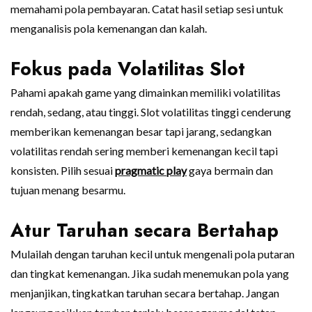
memahami pola pembayaran. Catat hasil setiap sesi untuk
menganalisis pola kemenangan dan kalah.
Fokus pada Volatilitas Slot
Pahami apakah game yang dimainkan memiliki volatilitas
rendah, sedang, atau tinggi. Slot volatilitas tinggi cenderung
memberikan kemenangan besar tapi jarang, sedangkan
volatilitas rendah sering memberi kemenangan kecil tapi
konsisten. Pilih sesuai
pragmatic play
gaya bermain dan
tujuan menang besarmu.
Atur Taruhan secara Bertahap
Mulailah dengan taruhan kecil untuk mengenali pola putaran
dan tingkat kemenangan. Jika sudah menemukan pola yang
menjanjikan, tingkatkan taruhan secara bertahap. Jangan