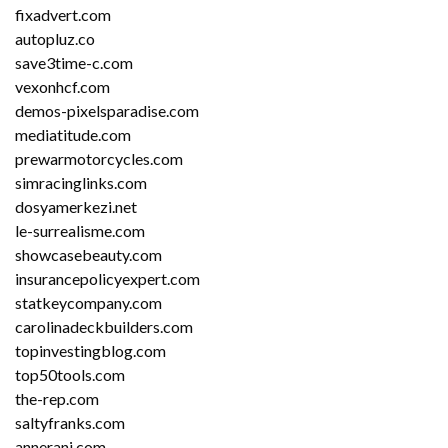
fixadvert.com
autopluz.co
save3time-c.com
vexonhcf.com
demos-pixelsparadise.com
mediatitude.com
prewarmotorcycles.com
simracinglinks.com
dosyamerkezi.net
le-surrealisme.com
showcasebeauty.com
insurancepolicyexpert.com
statkeycompany.com
carolinadeckbuilders.com
topinvestingblog.com
top50tools.com
the-rep.com
saltyfranks.com
annerani.com