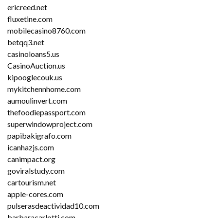
ericreed.net
fluxetine.com
mobilecasino8760.com
betqq3.net
casinoloans5.us
CasinoAuction.us
kipooglecouk.us
mykitchennhome.com
aumoulinvert.com
thefoodiepassport.com
superwindowproject.com
papibakigrafo.com
icanhazjs.com
canimpact.org
goviralstudy.com
cartourism.net
apple-cores.com
pulserasdeactividad10.com
barbaracarlotti.com