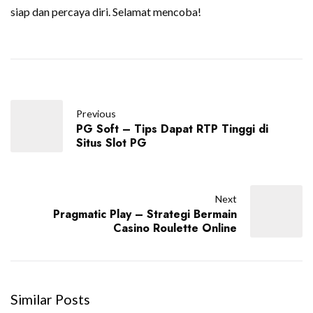
siap dan percaya diri. Selamat mencoba!
Previous
PG Soft – Tips Dapat RTP Tinggi di
Situs Slot PG
Next
Pragmatic Play – Strategi Bermain
Casino Roulette Online
Similar Posts