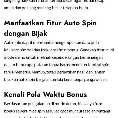
langsung naikkan taruhan terlalu besar agar modal tetap
aman dan peluang menang besar tetap terbuka.
Manfaatkan Fitur Auto Spin
dengan Bijak
Auto spin dapat membantu mengumpulkan data pola
keluaran simbol dan frekuensi fitur bonus. Gunakan fitur ini di
mode demo untuk melihat kecenderungan kemenangan
dalam beberapa putaran tanpa harus menekan tombol spin
terus-menerus. Namun, tetap perhatikan hasil dan jangan
biarkan auto spin berjalan terlalu lama tanpa pengawasan.
Kenali Pola Waktu Bonus
Berdasarkan pengalaman di mode demo, biasanya fitur
bonus seperti free spin atau jackpot muncul setelah rentang