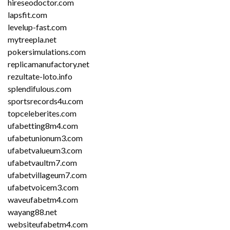
hireseodoctor.com
lapsfit.com
levelup-fast.com
mytreepla.net
pokersimulations.com
replicamanufactory.net
rezultate-loto.info
splendifulous.com
sportsrecords4u.com
topceleberites.com
ufabetting8m4.com
ufabetunionum3.com
ufabetvalueum3.com
ufabetvaultm7.com
ufabetvillageum7.com
ufabetvoicem3.com
waveufabetm4.com
wayang88.net
websiteufabetm4.com