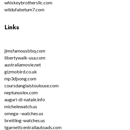
whiskeybrothersllc.com
wildufabetum7.com
Links
jimsfamousbbq.com
libertywalk-usa.com
australiamovie.net
gizmobird.co.uk
mp3djsong.com
coursdanglaistoulouse.com
neptunuslex.com
auguri-di-natale.info
michelewatch.us
omega--watches.us
breitling-watches.us
tgarnettcentrallautoads.com