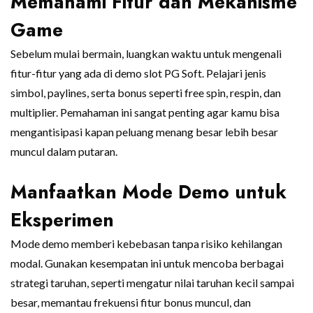
Memahami Fitur dan Mekanisme
Game
Sebelum mulai bermain, luangkan waktu untuk mengenali
fitur-fitur yang ada di demo slot PG Soft. Pelajari jenis
simbol, paylines, serta bonus seperti free spin, respin, dan
multiplier. Pemahaman ini sangat penting agar kamu bisa
mengantisipasi kapan peluang menang besar lebih besar
muncul dalam putaran.
Manfaatkan Mode Demo untuk
Eksperimen
Mode demo memberi kebebasan tanpa risiko kehilangan
modal. Gunakan kesempatan ini untuk mencoba berbagai
strategi taruhan, seperti mengatur nilai taruhan kecil sampai
besar, memantau frekuensi fitur bonus muncul, dan