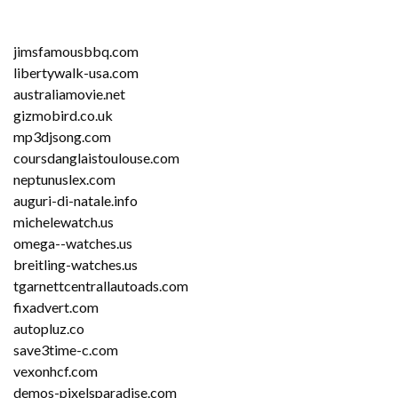
jimsfamousbbq.com
libertywalk-usa.com
australiamovie.net
gizmobird.co.uk
mp3djsong.com
coursdanglaistoulouse.com
neptunuslex.com
auguri-di-natale.info
michelewatch.us
omega--watches.us
breitling-watches.us
tgarnettcentrallautoads.com
fixadvert.com
autopluz.co
save3time-c.com
vexonhcf.com
demos-pixelsparadise.com