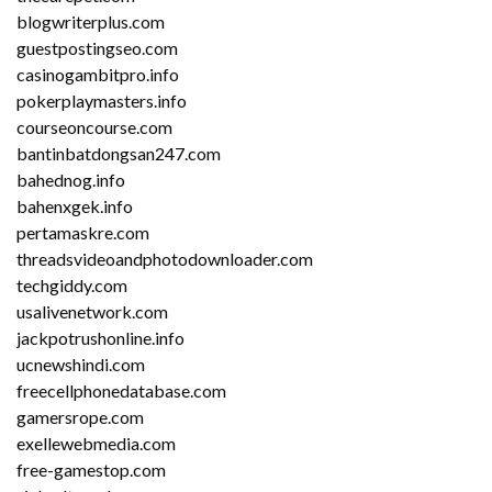
blogwriterplus.com
guestpostingseo.com
casinogambitpro.info
pokerplaymasters.info
courseoncourse.com
bantinbatdongsan247.com
bahednog.info
bahenxgek.info
pertamaskre.com
threadsvideoandphotodownloader.com
techgiddy.com
usalivenetwork.com
jackpotrushonline.info
ucnewshindi.com
freecellphonedatabase.com
gamersrope.com
exellewebmedia.com
free-gamestop.com