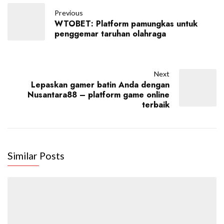
Previous
WTOBET: Platform pamungkas untuk
penggemar taruhan olahraga
Next
Lepaskan gamer batin Anda dengan
Nusantara88 – platform game online
terbaik
Similar Posts