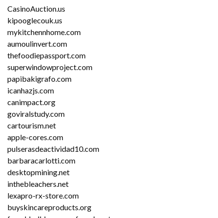
CasinoAuction.us
kipooglecouk.us
mykitchennhome.com
aumoulinvert.com
thefoodiepassport.com
superwindowproject.com
papibakigrafo.com
icanhazjs.com
canimpact.org
goviralstudy.com
cartourism.net
apple-cores.com
pulserasdeactividad10.com
barbaracarlotti.com
desktopmining.net
inthebleachers.net
lexapro-rx-store.com
buyskincareproducts.org