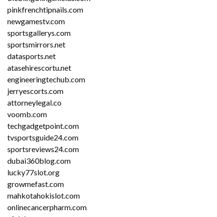
pinkfrenchtipnails.com
newgamestv.com
sportsgallerys.com
sportsmirrors.net
datasports.net
atasehirescortu.net
engineeringtechub.com
jerryescorts.com
attorneylegal.co
voomb.com
techgadgetpoint.com
tvsportsguide24.com
sportsreviews24.com
dubai360blog.com
lucky77slot.org
growmefast.com
mahkotahokislot.com
onlinecancerpharm.com