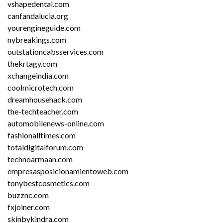
vshapedental.com
canfandalucia.org
yourengineguide.com
nybreakings.com
outstationcabsservices.com
thekrtagy.com
xchangeindia.com
coolmicrotech.com
dreamhousehack.com
the-techteacher.com
automobilenews-online.com
fashionalltimes.com
totaldigitalforum.com
technoarmaan.com
empresasposicionamientoweb.com
tonybestcosmetics.com
buzznc.com
fxjoiner.com
skinbykindra.com