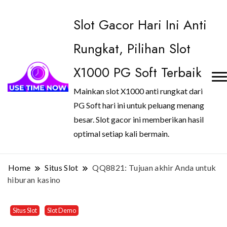
Slot Gacor Hari Ini Anti
Rungkat, Pilihan Slot
X1000 PG Soft Terbaik
Mainkan slot X1000 anti rungkat dari
PG Soft hari ini untuk peluang menang
besar. Slot gacor ini memberikan hasil
optimal setiap kali bermain.
Home
Situs Slot
QQ8821: Tujuan akhir Anda untuk
hiburan kasino
Situs Slot
Slot Demo