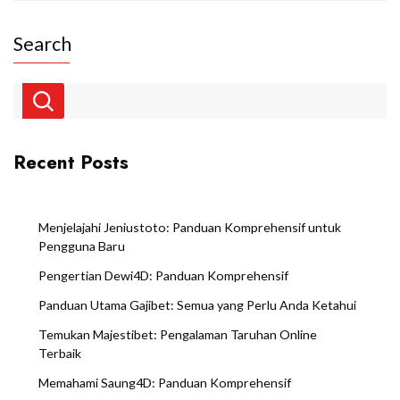
Search
Recent Posts
Menjelajahi Jeniustoto: Panduan Komprehensif untuk
Pengguna Baru
Pengertian Dewi4D: Panduan Komprehensif
Panduan Utama Gajibet: Semua yang Perlu Anda Ketahui
Temukan Majestibet: Pengalaman Taruhan Online
Terbaik
Memahami Saung4D: Panduan Komprehensif