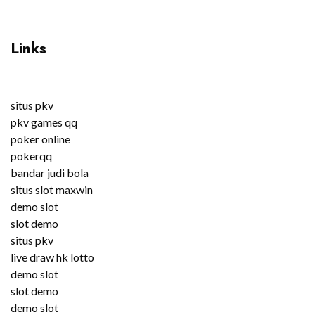
Links
situs pkv
pkv games qq
poker online
pokerqq
bandar judi bola
situs slot maxwin
demo slot
slot demo
situs pkv
live draw hk lotto
demo slot
slot demo
demo slot