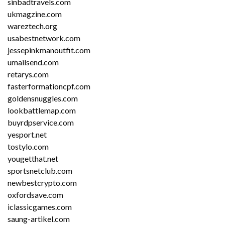
sinbadtravels.com
ukmagzine.com
wareztech.org
usabestnetwork.com
jessepinkmanoutfit.com
umailsend.com
retarys.com
fasterformationcpf.com
goldensnuggles.com
lookbattlemap.com
buyrdpservice.com
yesport.net
tostylo.com
yougetthat.net
sportsnetclub.com
newbestcrypto.com
oxfordsave.com
iclassicgames.com
saung-artikel.com