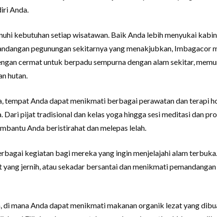
iri Anda.
i kebutuhan setiap wisatawan. Baik Anda lebih menyukai kabi
emandangan pegunungan sekitarnya yang menakjubkan, Imbagacor m
dengan cermat untuk berpadu sempurna dengan alam sekitar, mem
n hutan.
a, tempat Anda dapat menikmati berbagai perawatan dan terapi ho
 Dari pijat tradisional dan kelas yoga hingga sesi meditasi dan p
bantu Anda beristirahat dan melepas lelah.
rbagai kegiatan bagi mereka yang ingin menjelajahi alam terbuka
kat yang jernih, atau sekadar bersantai dan menikmati pemandangan
 di mana Anda dapat menikmati makanan organik lezat yang dibua