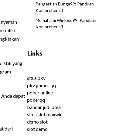
Pengertian Bunga99: Panduan
Komprehensif
Memahami Winlose99: Panduan
n nyaman
Komprehensif
emiliki
ungkinkan
Links
listik yang
rogram
situs pkv
pkv games qq
poker online
. Anda dapat
pokerqq
bandar judi bola
situs slot maxwin
demo slot
t dari
slot demo