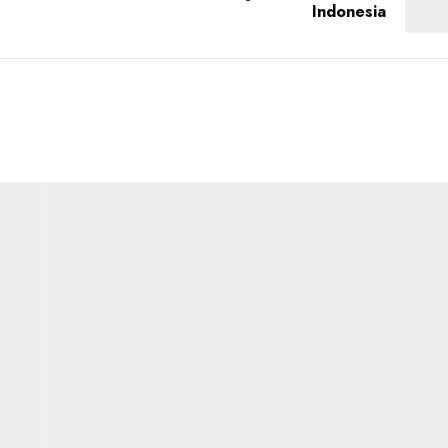
Indonesia