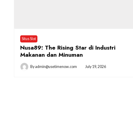
Situs Slot
Nusa89: The Rising Star di Industri
Makanan dan Minuman
By
admin@usetimenow.com
July 19, 2026