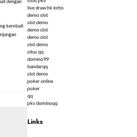
situs pkv
buat dengan
live draw hk lotto
demo slot
slot demo
ung kembali
demo slot
unjungan
demo slot
slot demo
situs qq
domino99
bandarqq
slot demo
poker online
poker
qq
pkv dominoqq
Links