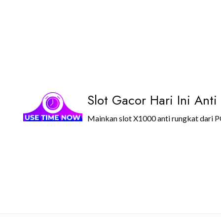
Slot Gacor Hari Ini Anti
Mainkan slot X1000 anti rungkat dari PG