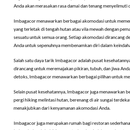
Anda akan merasakan rasa damai dan tenang menyelimuti d
Imbagacor menawarkan berbagai akomodasi untuk memenuh
yang terletak di tengah hutan atau vila mewah dengan p
sesuatu untuk semua orang. Setiap akomodasi dirancang 
Anda untuk sepenuhnya membenamkan diri dalam keindaha
Salah satu daya tarik Imbagacor adalah pusat kesehatanny
dirancang untuk meremajakan pikiran, tubuh, dan jiwa Anda.
detoks, Imbagacor menawarkan berbagai pilihan untuk mem
Selain pusat kesehatannya, Imbagacor juga menawarkan be
pergi hiking melintasi hutan, berenang di air sungai terde
menakjubkan dari kenyamanan akomodasi Anda.
Imbagacor juga merupakan rumah bagi restoran sederhana,