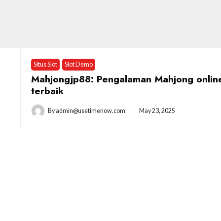
Situs Slot
Slot Demo
Mahjongjp88: Pengalaman Mahjong onlin
terbaik
By
admin@usetimenow.com
May 23, 2025