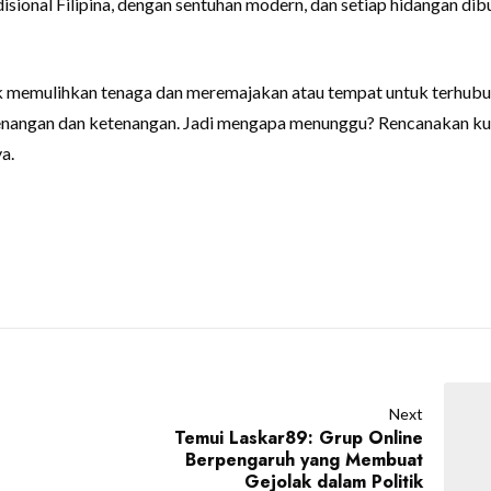
isional Filipina, dengan sentuhan modern, dan setiap hidangan di
uk memulihkan tenaga dan meremajakan atau tempat untuk terhub
tenangan dan ketenangan. Jadi mengapa menunggu? Rencanakan k
a.
Next
Temui Laskar89: Grup Online
Berpengaruh yang Membuat
Gejolak dalam Politik