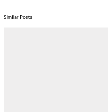
Similar Posts