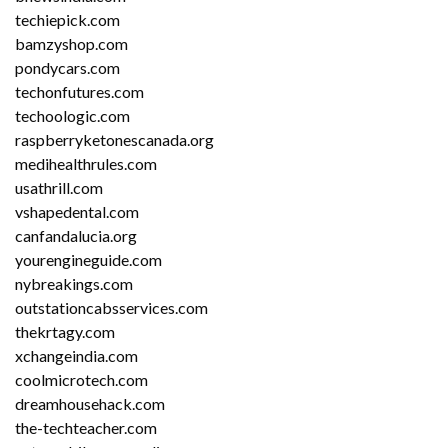
techiepick.com
bamzyshop.com
pondycars.com
techonfutures.com
techoologic.com
raspberryketonescanada.org
medihealthrules.com
usathrill.com
vshapedental.com
canfandalucia.org
yourengineguide.com
nybreakings.com
outstationcabsservices.com
thekrtagy.com
xchangeindia.com
coolmicrotech.com
dreamhousehack.com
the-techteacher.com