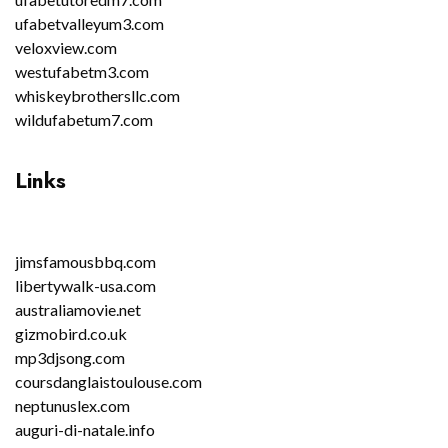
ufabetvalleyum3.com
veloxview.com
westufabetm3.com
whiskeybrothersllc.com
wildufabetum7.com
Links
jimsfamousbbq.com
libertywalk-usa.com
australiamovie.net
gizmobird.co.uk
mp3djsong.com
coursdanglaistoulouse.com
neptunuslex.com
auguri-di-natale.info