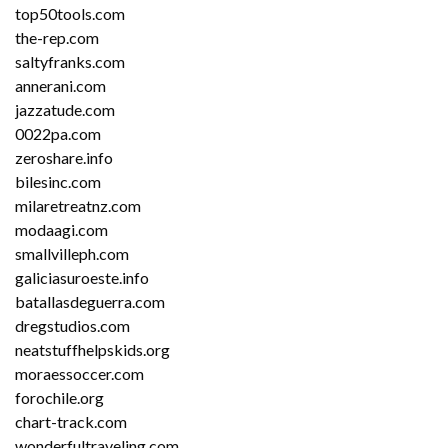
top50tools.com
the-rep.com
saltyfranks.com
annerani.com
jazzatude.com
0022pa.com
zeroshare.info
bilesinc.com
milaretreatnz.com
modaagi.com
smallvilleph.com
galiciasuroeste.info
batallasdeguerra.com
dregstudios.com
neatstuffhelpskids.org
moraessoccer.com
forochile.org
chart-track.com
wonderfultraveling.com