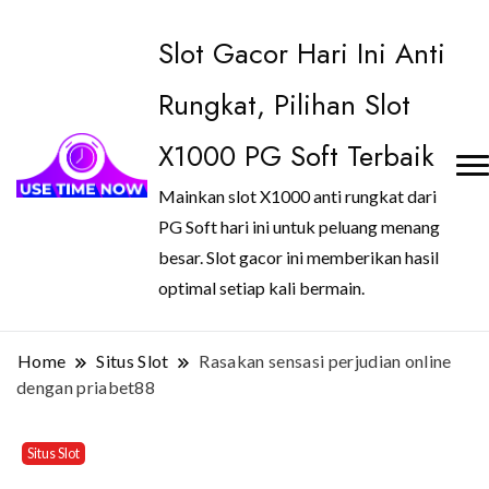
Slot Gacor Hari Ini Anti
Rungkat, Pilihan Slot
X1000 PG Soft Terbaik
Mainkan slot X1000 anti rungkat dari
PG Soft hari ini untuk peluang menang
besar. Slot gacor ini memberikan hasil
optimal setiap kali bermain.
Home
Situs Slot
Rasakan sensasi perjudian online
dengan priabet88
Situs Slot