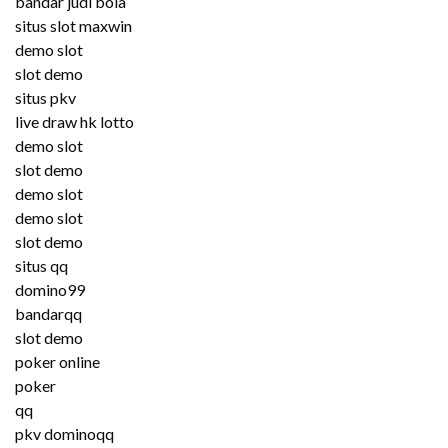
bandar judi bola
situs slot maxwin
demo slot
slot demo
situs pkv
live draw hk lotto
demo slot
slot demo
demo slot
demo slot
slot demo
situs qq
domino99
bandarqq
slot demo
poker online
poker
qq
pkv dominoqq