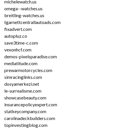
michelewatch.us
omega--watches.us
breitling-watches.us
tgarnettcentrallautoads.com
fixadvert.com
autopluz.co
save3time-c.com
vexonhcf.com
demos-pixelsparadise.com
mediatitude.com
prewarmotorcycles.com
simracinglinks.com
dosyamerkezi.net
le-surrealisme.com
showcasebeauty.com
insurancepolicyexpert.com
statkeycompany.com
carolinadeckbuilders.com
topinvestingblog.com