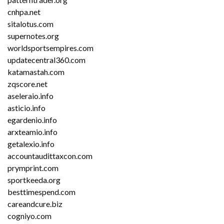
cnhpa.net
sitalotus.com
supernotes.org
worldsportsempires.com
updatecentral360.com
katamastah.com
zqscore.net
aseleraio.info
asticio.info
egardenio.info
arxteamio.info
getalexio.info
accountaudittaxcon.com
prymprint.com
sportkeeda.org
besttimespend.com
careandcure.biz
cogniyo.com