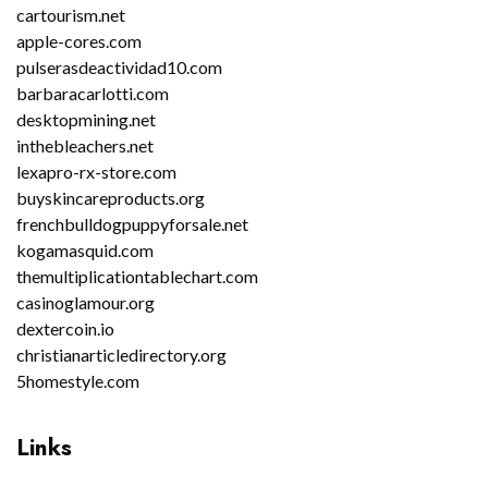
cartourism.net
apple-cores.com
pulserasdeactividad10.com
barbaracarlotti.com
desktopmining.net
inthebleachers.net
lexapro-rx-store.com
buyskincareproducts.org
frenchbulldogpuppyforsale.net
kogamasquid.com
themultiplicationtablechart.com
casinoglamour.org
dextercoin.io
christianarticledirectory.org
5homestyle.com
Links