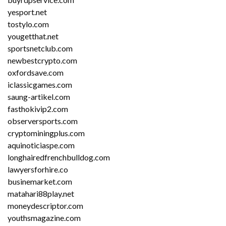
yesport.net
tostylo.com
yougetthat.net
sportsnetclub.com
newbestcrypto.com
oxfordsave.com
iclassicgames.com
saung-artikel.com
fasthokivip2.com
observersports.com
cryptominingplus.com
aquinoticiaspe.com
longhairedfrenchbulldog.com
lawyersforhire.co
businemarket.com
matahari88play.net
moneydescriptor.com
youthsmagazine.com