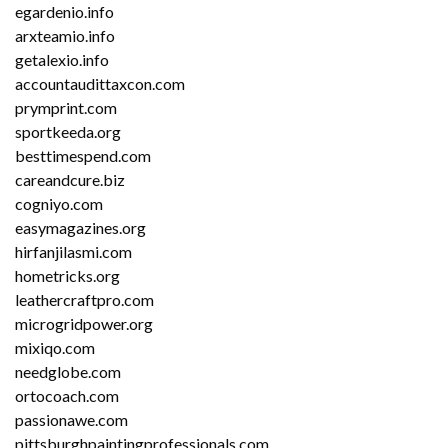
egardenio.info
arxteamio.info
getalexio.info
accountaudittaxcon.com
prymprint.com
sportkeeda.org
besttimespend.com
careandcure.biz
cogniyo.com
easymagazines.org
hirfanjilasmi.com
hometricks.org
leathercraftpro.com
microgridpower.org
mixiqo.com
needglobe.com
ortocoach.com
passionawe.com
pittsburghpaintingprofessionals.com