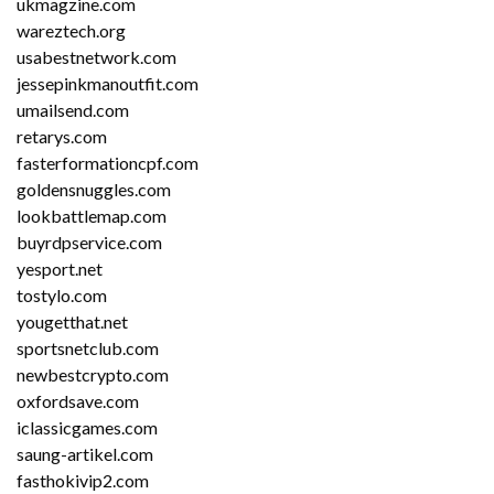
ukmagzine.com
wareztech.org
usabestnetwork.com
jessepinkmanoutfit.com
umailsend.com
retarys.com
fasterformationcpf.com
goldensnuggles.com
lookbattlemap.com
buyrdpservice.com
yesport.net
tostylo.com
yougetthat.net
sportsnetclub.com
newbestcrypto.com
oxfordsave.com
iclassicgames.com
saung-artikel.com
fasthokivip2.com