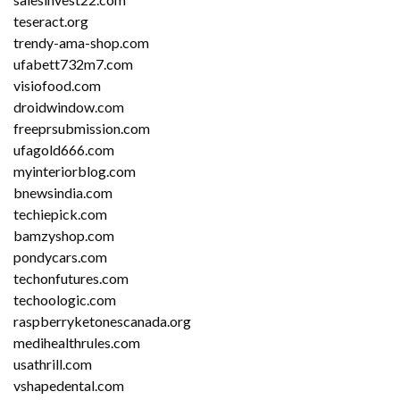
teseract.org
trendy-ama-shop.com
ufabett732m7.com
visiofood.com
droidwindow.com
freeprsubmission.com
ufagold666.com
myinteriorblog.com
bnewsindia.com
techiepick.com
bamzyshop.com
pondycars.com
techonfutures.com
techoologic.com
raspberryketonescanada.org
medihealthrules.com
usathrill.com
vshapedental.com