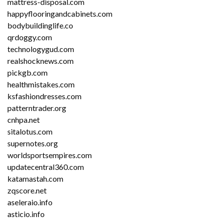
mattress-disposal.com
happyflooringandcabinets.com
bodybuildinglife.co
qrdoggy.com
technologygud.com
realshocknews.com
pickgb.com
healthmistakes.com
ksfashiondresses.com
patterntrader.org
cnhpa.net
sitalotus.com
supernotes.org
worldsportsempires.com
updatecentral360.com
katamastah.com
zqscore.net
aseleraio.info
asticio.info