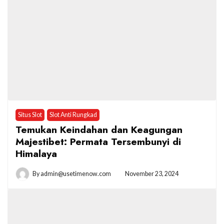
Situs Slot
Slot Anti Rungkad
Temukan Keindahan dan Keagungan
Majestibet: Permata Tersembunyi di
Himalaya
By
admin@usetimenow.com
November 23, 2024