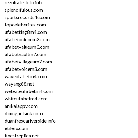
rezultate-loto.info
splendifulous.com
sportsrecords4u.com
topceleberites.com
ufabetting8m4.com
ufabetunionum3.com
ufabetvalueum3.com
ufabetvaultm7.com
ufabetvillageum7.com
ufabetvoicem3.com
waveufabetm4.com
wayang88.net
websiteufabetm4.com
whiteufabetm4.com
anikalappy.com
dininghelsinki.info
duanfrescariverside.info
etilerx.com
finestreplica.net