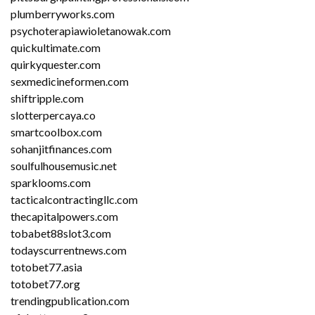
plumberryworks.com
psychoterapiawioletanowak.com
quickultimate.com
quirkyquester.com
sexmedicineformen.com
shiftripple.com
slotterpercaya.co
smartcoolbox.com
sohanjitfinances.com
soulfulhousemusic.net
sparklooms.com
tacticalcontractingllc.com
thecapitalpowers.com
tobabet88slot3.com
todayscurrentnews.com
totobet77.asia
totobet77.org
trendingpublication.com