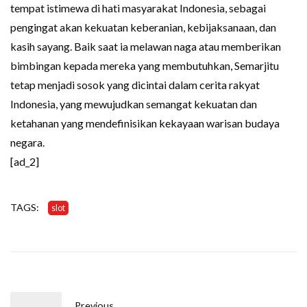
tempat istimewa di hati masyarakat Indonesia, sebagai
pengingat akan kekuatan keberanian, kebijaksanaan, dan
kasih sayang. Baik saat ia melawan naga atau memberikan
bimbingan kepada mereka yang membutuhkan, Semarjitu
tetap menjadi sosok yang dicintai dalam cerita rakyat
Indonesia, yang mewujudkan semangat kekuatan dan
ketahanan yang mendefinisikan kekayaan warisan budaya
negara.
[ad_2]
TAGS:
slot
Previous