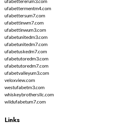
ufabettererum3.com
ufabettermentm4.com
ufabettersum7.com
ufabettinwm7.com
ufabettinwum3.com
ufabetunitedm3.com
ufabetunitedm7.com
ufabetuskedm7.com
ufabetutoredm3.com
ufabetutoredm7.com
ufabetvalleyum3.com
veloxview.com
westufabetm3.com
whiskeybrothersllc.com
wildufabetum7.com
Links