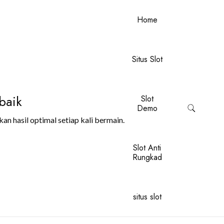
Home
Situs Slot
baik
Slot
Demo
an hasil optimal setiap kali bermain.
Slot Anti
Rungkad
situs slot