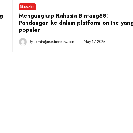
Situs Slot
ng
Mengungkap Rahasia Bintang88:
Pandangan ke dalam platform online yan
populer
By
admin@usetimenow.com
May 17, 2025