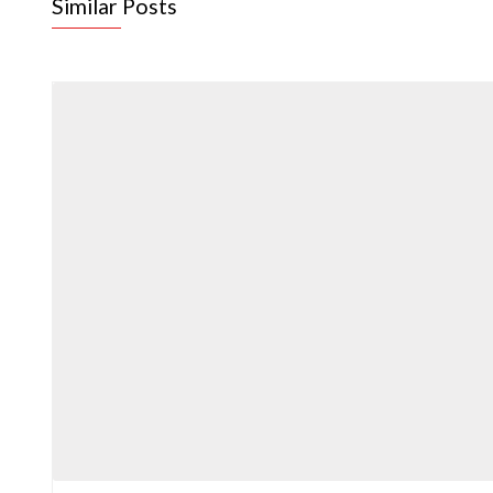
Similar Posts