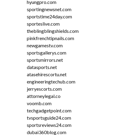
hyungpro.com
sportingnewsnet.com
sportstime24day.com
sporteslive.com
theblingblingshields.com
pinkfrenchtipnails.com
newgamestv.com
sportsgallerys.com
sportsmirrors.net
datasports.net
atasehirescortu.net
engineeringtechub.com
jerryescorts.com
attorneylegal.co
voomb.com
techgadgetpoint.com
tvsportsguide24.com
sportsreviews24.com
dubai360blog.com