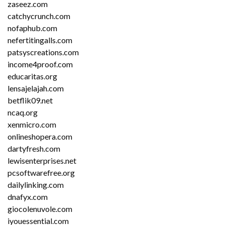
zaseez.com
catchycrunch.com
nofaphub.com
nefertitingalls.com
patsyscreations.com
income4proof.com
educaritas.org
lensajelajah.com
betflik09.net
ncaq.org
xenmicro.com
onlineshopera.com
dartyfresh.com
lewisenterprises.net
pcsoftwarefree.org
dailylinking.com
dnafyx.com
giocolenuvole.com
iyouessential.com