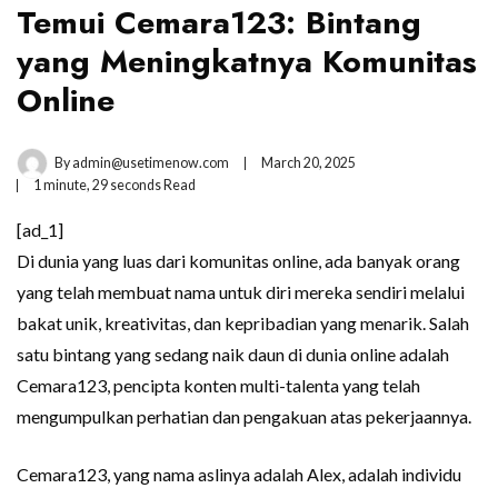
Temui Cemara123: Bintang
yang Meningkatnya Komunitas
Online
By
admin@usetimenow.com
March 20, 2025
1 minute, 29 seconds Read
[ad_1]
Di dunia yang luas dari komunitas online, ada banyak orang
yang telah membuat nama untuk diri mereka sendiri melalui
bakat unik, kreativitas, dan kepribadian yang menarik. Salah
satu bintang yang sedang naik daun di dunia online adalah
Cemara123, pencipta konten multi-talenta yang telah
mengumpulkan perhatian dan pengakuan atas pekerjaannya.
Cemara123, yang nama aslinya adalah Alex, adalah individu