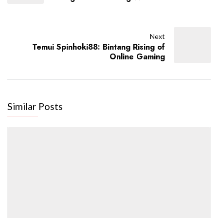
Next
Temui Spinhoki88: Bintang Rising of
Online Gaming
Similar Posts