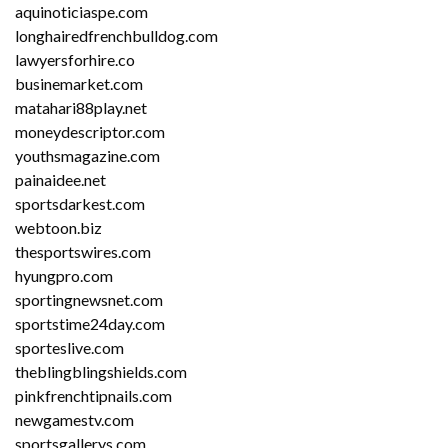
aquinoticiaspe.com
longhairedfrenchbulldog.com
lawyersforhire.co
businemarket.com
matahari88play.net
moneydescriptor.com
youthsmagazine.com
painaidee.net
sportsdarkest.com
webtoon.biz
thesportswires.com
hyungpro.com
sportingnewsnet.com
sportstime24day.com
sporteslive.com
theblingblingshields.com
pinkfrenchtipnails.com
newgamestv.com
sportsgallerys.com