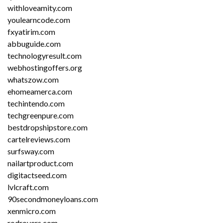
withloveamity.com
youlearncode.com
fxyatirim.com
abbuguide.com
technologyresult.com
webhostingoffers.org
whatszow.com
ehomeamerca.com
techintendo.com
techgreenpure.com
bestdropshipstore.com
cartelreviews.com
surfsway.com
nailartproduct.com
digitactseed.com
lvlcraft.com
90secondmoneyloans.com
xenmicro.com
rodrovers.com