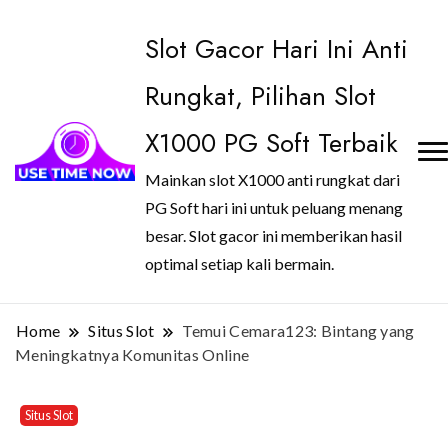
Slot Gacor Hari Ini Anti
Rungkat, Pilihan Slot
X1000 PG Soft Terbaik
Mainkan slot X1000 anti rungkat dari
PG Soft hari ini untuk peluang menang
besar. Slot gacor ini memberikan hasil
optimal setiap kali bermain.
Home
Situs Slot
Temui Cemara123: Bintang yang
Meningkatnya Komunitas Online
Situs Slot