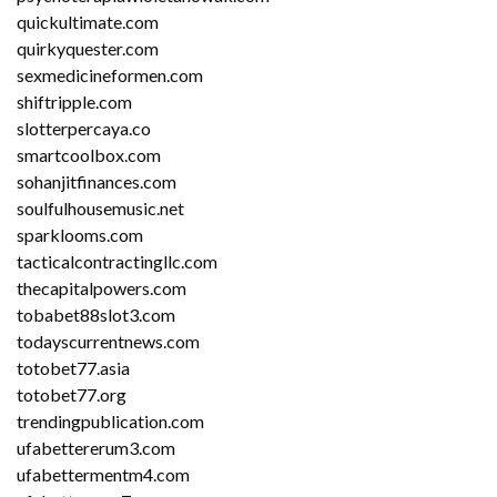
quickultimate.com
quirkyquester.com
sexmedicineformen.com
shiftripple.com
slotterpercaya.co
smartcoolbox.com
sohanjitfinances.com
soulfulhousemusic.net
sparklooms.com
tacticalcontractingllc.com
thecapitalpowers.com
tobabet88slot3.com
todayscurrentnews.com
totobet77.asia
totobet77.org
trendingpublication.com
ufabettererum3.com
ufabettermentm4.com