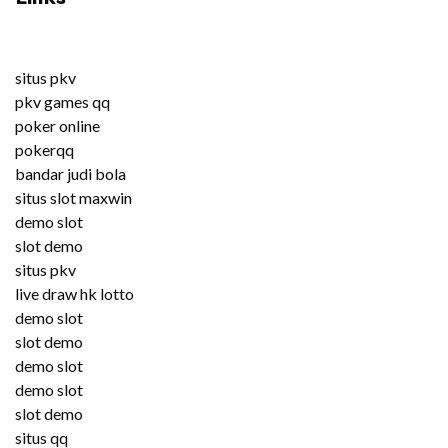
situs pkv
pkv games qq
poker online
pokerqq
bandar judi bola
situs slot maxwin
demo slot
slot demo
situs pkv
live draw hk lotto
demo slot
slot demo
demo slot
demo slot
slot demo
situs qq