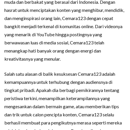
muda dan berbakat yang berasal dari Indonesia. Dengan
hasrat untuk menciptakan konten yang menghibur, mendidik,
dan menginspirasi orang lain, Cemara123 dengan cepat
bangkit menjadi terkenal di komunitas online. Dari videonya
yang menarik di YouTube hingga postingnya yang
berwawasan luas di media sosial, Cemara123 telah
menangkap hati banyak orang dengan energi dan
kreativitasnya yang menular.
Salah satu alasan di balik kesuksesan Cemara123 adalah
kemampuannya untuk terhubung dengan audiensnya di
tingkat pribadi. Apakah dia berbagi pemikirannya tentang
peristiwa terkini, menampilkan keterampilannya yang
mengesankan dalam bermain game, atau memberikan tips
dan trik untuk calon pencipta konten, Cemara123 selalu
berhasil membuat para pengikutnya merasa seperti mereka