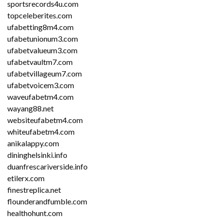
sportsrecords4u.com
topceleberites.com
ufabetting8m4.com
ufabetunionum3.com
ufabetvalueum3.com
ufabetvaultm7.com
ufabetvillageum7.com
ufabetvoicem3.com
waveufabetm4.com
wayang88.net
websiteufabetm4.com
whiteufabetm4.com
anikalappy.com
dininghelsinki.info
duanfrescariverside.info
etilerx.com
finestreplica.net
flounderandfumble.com
healthohunt.com