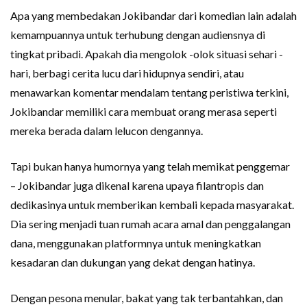
Apa yang membedakan Jokibandar dari komedian lain adalah
kemampuannya untuk terhubung dengan audiensnya di
tingkat pribadi. Apakah dia mengolok -olok situasi sehari -
hari, berbagi cerita lucu dari hidupnya sendiri, atau
menawarkan komentar mendalam tentang peristiwa terkini,
Jokibandar memiliki cara membuat orang merasa seperti
mereka berada dalam lelucon dengannya.
Tapi bukan hanya humornya yang telah memikat penggemar
– Jokibandar juga dikenal karena upaya filantropis dan
dedikasinya untuk memberikan kembali kepada masyarakat.
Dia sering menjadi tuan rumah acara amal dan penggalangan
dana, menggunakan platformnya untuk meningkatkan
kesadaran dan dukungan yang dekat dengan hatinya.
Dengan pesona menular, bakat yang tak terbantahkan, dan