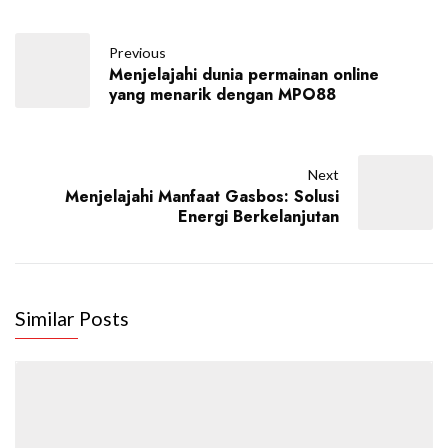
Previous
Menjelajahi dunia permainan online
yang menarik dengan MPO88
Next
Menjelajahi Manfaat Gasbos: Solusi
Energi Berkelanjutan
Similar Posts