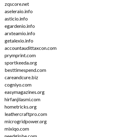
zqscore.net
aseleraio.info
asticio.info
egardenio.info
arxteamio.info
getalexio.info
accountaudittaxcon.com
prymprint.com
sportkeeda.org
besttimespend.com
careandcure.biz
cogniyo.com
easymagazines.org
hirfanjilasmi.com
hometricks.org
leathercraftpro.com
microgridpower.org
mixiqo.com
needglobe.com