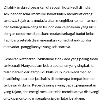
Dilahirkan dan dibesarkan di sebuah kota kecil di India,
Jokibandar selalu memiliki bakat untuk membuat orang
tertawa. Sejak usia muda, ia akan menghibur teman -teman
dan keluarganya dengan lelucon dan kejenakaan yang lucu,
dengan cepat mendapatkan reputasi sebagai badut kelas.
Tapi baru setelah dia menemukan komedi stand-up, dia
menyadari panggilannya yang sebenarnya.
Kenaikan ketenaran Jokibandar tidak ada yang paling tidak
terkecuali. Hanya dalam beberapa tahun yang singkat, ia
telah beralih dari tampil di klub-klub lokal kecil menjadi
headlining acara terjual habis di beberapa tempat komedi
terbesar di dunia. Kecerdasannya yang cepat, pengamatan
yang tajam, dan energi menular telah membuatnya disayangi
untuk penonton dari segala usia dan latar belakang.