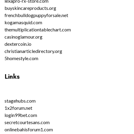
lexapro-rx-store.com
buyskincareproducts.org
frenchbulldogpuppyforsale.net
kogamasquid.com
themultiplicationtablechart.com
casinoglamour.org
dextercoin.io
christianarticledirectory.org
5homestyle.com
Links
stagehubs.com
1x2forum.net
login99bet.com
secretcourtesans.com
onlinebahisforum1.com