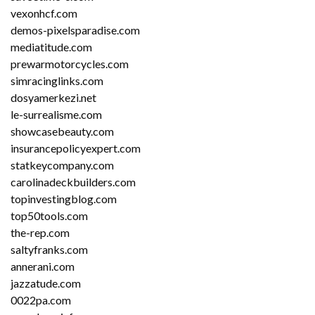
vexonhcf.com
demos-pixelsparadise.com
mediatitude.com
prewarmotorcycles.com
simracinglinks.com
dosyamerkezi.net
le-surrealisme.com
showcasebeauty.com
insurancepolicyexpert.com
statkeycompany.com
carolinadeckbuilders.com
topinvestingblog.com
top50tools.com
the-rep.com
saltyfranks.com
annerani.com
jazzatude.com
0022pa.com