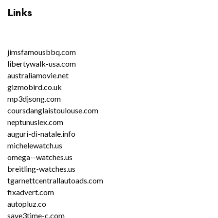
Links
jimsfamousbbq.com
libertywalk-usa.com
australiamovie.net
gizmobird.co.uk
mp3djsong.com
coursdanglaistoulouse.com
neptunuslex.com
auguri-di-natale.info
michelewatch.us
omega--watches.us
breitling-watches.us
tgarnettcentrallautoads.com
fixadvert.com
autopluz.co
save3time-c.com