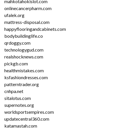
mahkotahokislot.com
onlinecancerpharm.com
ufalek.org
mattress-disposal.com
happyflooringandcabinets.com
bodybuildinglife.co
qrdoggy.com
technologygud.com
realshocknews.com
pickgb.com
healthmistakes.com
ksfashiondresses.com
patterntrader.org
cnhpa.net
sitalotus.com
supernotes.org
worldsportsempires.com
updatecentral360.com
katamastah.com