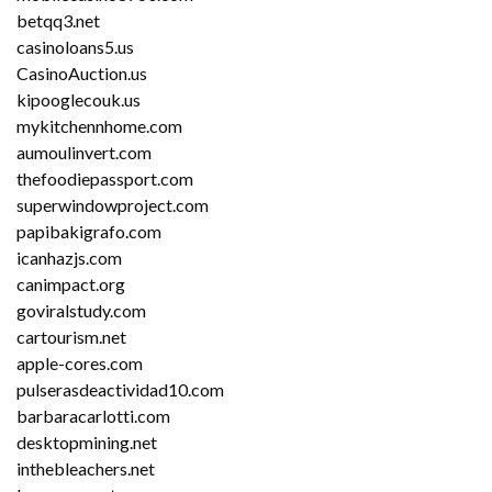
betqq3.net
casinoloans5.us
CasinoAuction.us
kipooglecouk.us
mykitchennhome.com
aumoulinvert.com
thefoodiepassport.com
superwindowproject.com
papibakigrafo.com
icanhazjs.com
canimpact.org
goviralstudy.com
cartourism.net
apple-cores.com
pulserasdeactividad10.com
barbaracarlotti.com
desktopmining.net
inthebleachers.net