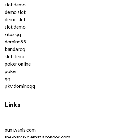
slot demo
demo slot
demo slot
slot demo
situs qq
domino99
bandarqq
slot demo
poker online
poker
qq
pkv dominoqq
Links
punjwanis.com
the-parcs-clematiscondos.com