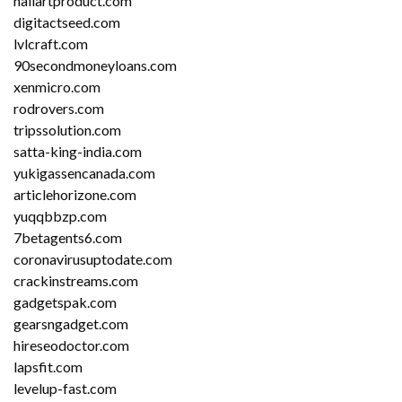
nailartproduct.com
digitactseed.com
lvlcraft.com
90secondmoneyloans.com
xenmicro.com
rodrovers.com
tripssolution.com
satta-king-india.com
yukigassencanada.com
articlehorizone.com
yuqqbbzp.com
7betagents6.com
coronavirusuptodate.com
crackinstreams.com
gadgetspak.com
gearsngadget.com
hireseodoctor.com
lapsfit.com
levelup-fast.com