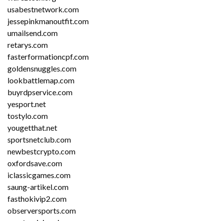
usabestnetwork.com
jessepinkmanoutfit.com
umailsend.com
retarys.com
fasterformationcpf.com
goldensnuggles.com
lookbattlemap.com
buyrdpservice.com
yesport.net
tostylo.com
yougetthat.net
sportsnetclub.com
newbestcrypto.com
oxfordsave.com
iclassicgames.com
saung-artikel.com
fasthokivip2.com
observersports.com