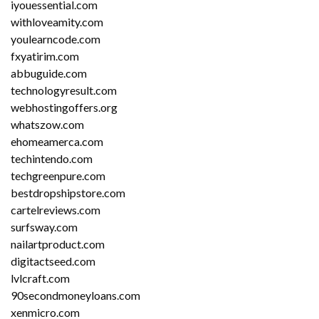
iyouessential.com
withloveamity.com
youlearncode.com
fxyatirim.com
abbuguide.com
technologyresult.com
webhostingoffers.org
whatszow.com
ehomeamerca.com
techintendo.com
techgreenpure.com
bestdropshipstore.com
cartelreviews.com
surfsway.com
nailartproduct.com
digitactseed.com
lvlcraft.com
90secondmoneyloans.com
xenmicro.com