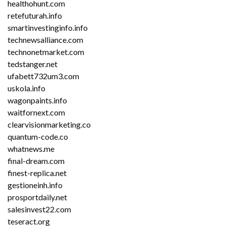
healthohunt.com
retefuturah.info
smartinvestinginfo.info
technewsalliance.com
technonetmarket.com
tedstanger.net
ufabett732um3.com
uskola.info
wagonpaints.info
waitfornext.com
clearvisionmarketing.co
quantum-code.co
whatnews.me
final-dream.com
finest-replica.net
gestioneinh.info
prosportdaily.net
salesinvest22.com
teseract.org