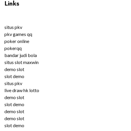
Links
situs pkv
pkv games qq
poker online
pokerqq
bandar judi bola
situs slot maxwin
demo slot
slot demo
situs pkv
live draw hk lotto
demo slot
slot demo
demo slot
demo slot
slot demo