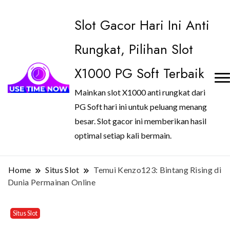
Slot Gacor Hari Ini Anti
Rungkat, Pilihan Slot
X1000 PG Soft Terbaik
Mainkan slot X1000 anti rungkat dari
PG Soft hari ini untuk peluang menang
besar. Slot gacor ini memberikan hasil
optimal setiap kali bermain.
Home
Situs Slot
Temui Kenzo123: Bintang Rising di
Dunia Permainan Online
Situs Slot