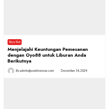
Situs Slot
Menjelajahi Keuntungan Pemesanan
dengan Oyo88 untuk Liburan Anda
Berikutnya
By
admin@usetimenow.com
December 14, 2024