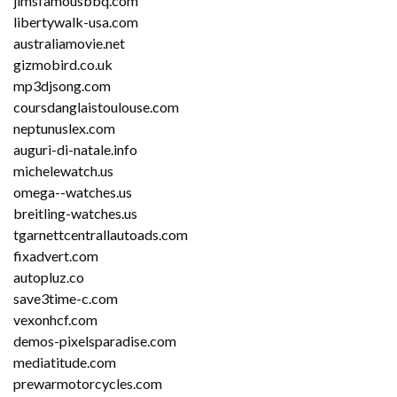
jimsfamousbbq.com
libertywalk-usa.com
australiamovie.net
gizmobird.co.uk
mp3djsong.com
coursdanglaistoulouse.com
neptunuslex.com
auguri-di-natale.info
michelewatch.us
omega--watches.us
breitling-watches.us
tgarnettcentrallautoads.com
fixadvert.com
autopluz.co
save3time-c.com
vexonhcf.com
demos-pixelsparadise.com
mediatitude.com
prewarmotorcycles.com