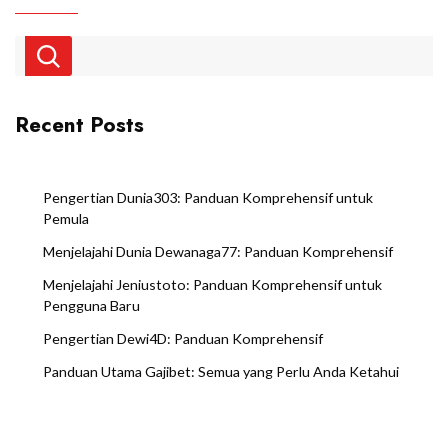
Recent Posts
Pengertian Dunia303: Panduan Komprehensif untuk
Pemula
Menjelajahi Dunia Dewanaga77: Panduan Komprehensif
Menjelajahi Jeniustoto: Panduan Komprehensif untuk
Pengguna Baru
Pengertian Dewi4D: Panduan Komprehensif
Panduan Utama Gajibet: Semua yang Perlu Anda Ketahui