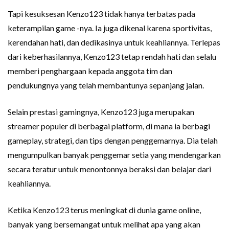
Tapi kesuksesan Kenzo123 tidak hanya terbatas pada
keterampilan game -nya. Ia juga dikenal karena sportivitas,
kerendahan hati, dan dedikasinya untuk keahliannya. Terlepas
dari keberhasilannya, Kenzo123 tetap rendah hati dan selalu
memberi penghargaan kepada anggota tim dan
pendukungnya yang telah membantunya sepanjang jalan.
Selain prestasi gamingnya, Kenzo123 juga merupakan
streamer populer di berbagai platform, di mana ia berbagi
gameplay, strategi, dan tips dengan penggemarnya. Dia telah
mengumpulkan banyak penggemar setia yang mendengarkan
secara teratur untuk menontonnya beraksi dan belajar dari
keahliannya.
Ketika Kenzo123 terus meningkat di dunia game online,
banyak yang bersemangat untuk melihat apa yang akan