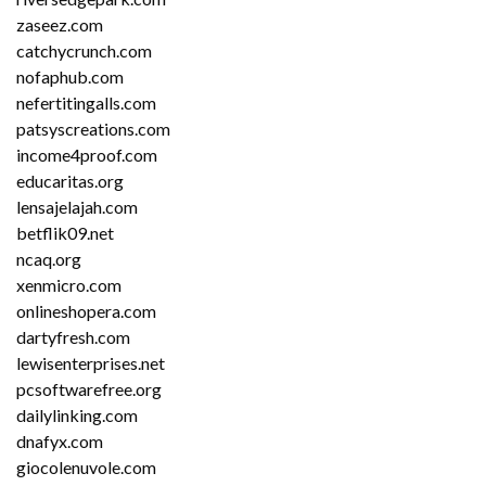
zaseez.com
catchycrunch.com
nofaphub.com
nefertitingalls.com
patsyscreations.com
income4proof.com
educaritas.org
lensajelajah.com
betflik09.net
ncaq.org
xenmicro.com
onlineshopera.com
dartyfresh.com
lewisenterprises.net
pcsoftwarefree.org
dailylinking.com
dnafyx.com
giocolenuvole.com