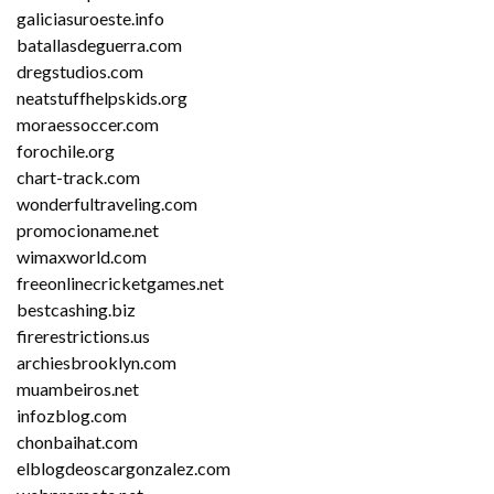
galiciasuroeste.info
batallasdeguerra.com
dregstudios.com
neatstuffhelpskids.org
moraessoccer.com
forochile.org
chart-track.com
wonderfultraveling.com
promocioname.net
wimaxworld.com
freeonlinecricketgames.net
bestcashing.biz
firerestrictions.us
archiesbrooklyn.com
muambeiros.net
infozblog.com
chonbaihat.com
elblogdeoscargonzalez.com